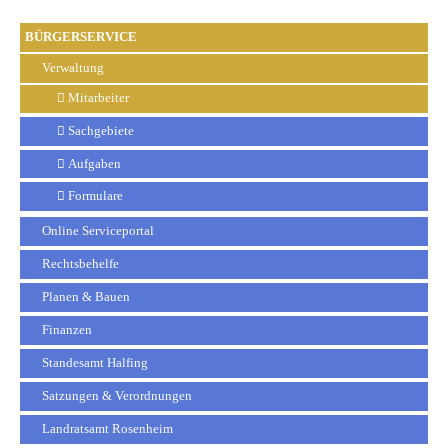
BÜRGERSERVICE
Verwaltung
Mitarbeiter
Sachgebiete
Aufgaben
Formulare
Online Serviceportal
Rechtsbehelfe
Planen & Bauen
Finanzen
Standesamt Halfing
Satzungen & Verordnungen
Landratsamt Rosenheim