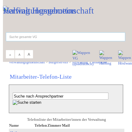
Zum Inhalt
,
zur Navigation
oder
zur Startseite
springen.
suchen
A
A
A
Sie sind hier:
Verwaltungsgemeinschaft
>
Bürgerservice
>
Verwaltung
>
Mitarbeiter
Mitarbeiter-Telefon-Liste
Telefonliste der Mitarbeiter/innen der Verwaltung
Name
Telefon
Zimmer
Mail