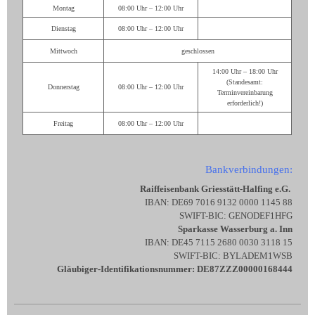
Montag
08:00 Uhr – 12:00 Uhr
Dienstag
08:00 Uhr – 12:00 Uhr
Mittwoch
geschlossen
14:00 Uhr – 18:00 Uhr
(Standesamt:
Donnerstag
08:00 Uhr – 12:00 Uhr
Terminvereinbarung
erforderlich!)
Freitag
08:00 Uhr – 12:00 Uhr
Bankverbindungen:
Raiffeisenbank Griesstätt-Halfing e.G.
IBAN: DE69 7016 9132 0000 1145 88
SWIFT-BIC: GENODEF1HFG
Sparkasse Wasserburg a. Inn
IBAN: DE45 7115 2680 0030 3118 15
SWIFT-BIC: BYLADEM1WSB
Gläubiger-Identifikationsnummer: DE87ZZZ00000168444