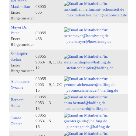
Heilmann
Maximilian
08055
Erster
655
maximilian.heilmann@schonstett.de
Bürgermeister
Mayer Dr.
Peter
08055
Erster
488
peter.mayer@hoeslwang.de
Bürgermeister
Schlaipfer
08055
Stefan
9053-
8, 1. OG
Erster
12
stefan.schlaipfer@halfing.de
Bürgermeister
08055
Aichenauer
9053-
9, 1. OG
Yvonne
15
yvonne.aichenauer@halfing.de
08055
Bernard
9053-
3
Anita
13
anita.bernard@halfing.de
08055
Gauda
9053-
5
Günter
16
guenter.gauda@halfing.de