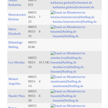
Gruber
08055
Katharina
655
katharina.gruber@schonstett.de
08055
Hinterstocker
9053-
7
Kristina
25
kristina.hinterstocker@halfing.de
08055
Huber
9053-
6
Elisabeth
35
bauamt@halfing.de
Kläranlage
08055
Halfing
8246
08055
Lex Monika
9053-
10 1.OG
10
monika.lex@halfing.de,
bauamt@halfing.de
08055
Möderl
9053-
4
Angelika
14
standesamt@halfing.de
08055
Naudet Nina
9053-
6
36
bauamt@halfing.de
08055
Reiter