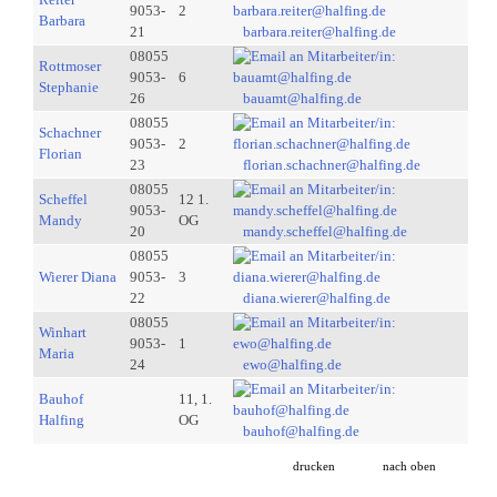
9053-
2
Barbara
21
barbara.reiter@halfing.de
08055
Rottmoser
9053-
6
Stephanie
26
bauamt@halfing.de
08055
Schachner
9053-
2
Florian
23
florian.schachner@halfing.de
08055
Scheffel
12 1.
9053-
Mandy
OG
20
mandy.scheffel@halfing.de
08055
Wierer Diana
9053-
3
22
diana.wierer@halfing.de
08055
Winhart
9053-
1
Maria
24
ewo@halfing.de
Bauhof
11, 1.
Halfing
OG
bauhof@halfing.de
drucken
nach oben