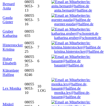
08055
Bernard
9053-
3
Anita
13
anita.bernard@halfing.de
08055
Gauda
9053-
5
Günter
16
guenter.gauda@halfing.de
Gruber
08055
Katharina
655
katharina.gruber@schonstett.de
08055
Hinterstocker
9053-
7
Kristina
25
kristina.hinterstocker@halfing.de
08055
Huber
9053-
6
Elisabeth
35
bauamt@halfing.de
Kläranlage
08055
Halfing
8246
08055
10
Lex Monika
9053-
1.OG
10
monika.lex@halfing.de,
bauamt@halfing.de
08055
Möderl