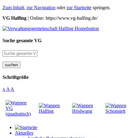
Zum Inhalt
,
zur Navigation
oder
zur Startseite
springen.
VG Halfing
| Online: https://www.vg-halfing.de/
Suche gesamte VG
suchen
Schriftgröße
A
A
A
Aktuelles