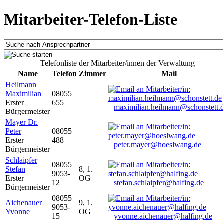
Mitarbeiter-Telefon-Liste
Telefonliste der Mitarbeiter/innen der Verwaltung
Name
Telefon
Zimmer
Mail
Heilmann
Maximilian
08055
Erster
655
maximilian.heilmann@schonstett.
Bürgermeister
Mayer Dr.
Peter
08055
Erster
488
peter.mayer@hoeslwang.de
Bürgermeister
Schlaipfer
08055
Stefan
8, 1.
9053-
Erster
OG
12
stefan.schlaipfer@halfing.de
Bürgermeister
08055
Aichenauer
9, 1.
9053-
Yvonne
OG
15
yvonne.aichenauer@halfing.de