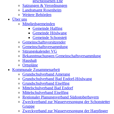
geschlossenen Ehe
Satzungen & Verordnungen
Landratsamt Rosenheim
Weitere Behörden
Über uns
Mitgliedsgemeinden
Gemeinde Halfing
Gemeinde Höslwang
Gemeinde Schonstett
Gemeinschaftsvorsitzender
Gemeinschaftsversammlung
Sitzungskalender VG
Bekanntmachungen Gemeinschaftsversammlung
Haushalt
Ortspläne
Kommunale Zusammenarbeit
Grundschulverband Amerang
Grundschulverband Bad Endorf-Höslwang
Grundschulverband Eiselfing
Mittelschulverband Bad Endorf
Mittelschulverband Eiselfing
Regionaler Planungsverband Südostoberbayern
Zweckverband zur Wasserversorgung der Schonstetter
Gruppe
Zweckverband zur Wasserversorgung der Harpfinger