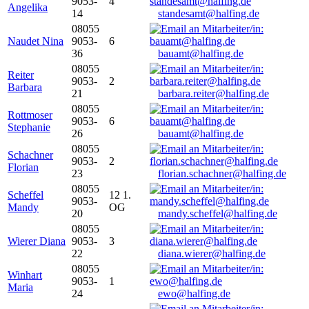
9053-
4
Angelika
14
standesamt@halfing.de
08055
Naudet Nina
9053-
6
36
bauamt@halfing.de
08055
Reiter
9053-
2
Barbara
21
barbara.reiter@halfing.de
08055
Rottmoser
9053-
6
Stephanie
26
bauamt@halfing.de
08055
Schachner
9053-
2
Florian
23
florian.schachner@halfing.de
08055
Scheffel
12 1.
9053-
Mandy
OG
20
mandy.scheffel@halfing.de
08055
Wierer Diana
9053-
3
22
diana.wierer@halfing.de
08055
Winhart
9053-
1
Maria
24
ewo@halfing.de