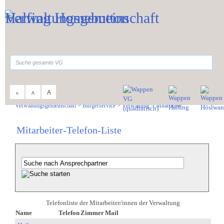
Zum Inhalt
,
zur Navigation
oder
zur Startseite
springen.
suchen
A
A
A
Sie sind hier:
Verwaltungsgemeinschaft
>
Bürgerservice
>
Verwaltung
>
Mitarbeiter
Mitarbeiter-Telefon-Liste
Telefonliste der Mitarbeiter/innen der Verwaltung
Name
Telefon
Zimmer
Mail