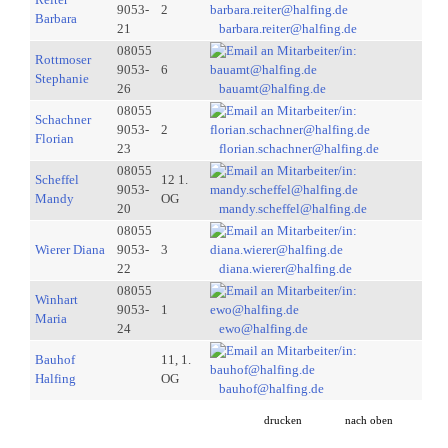
9053-
2
Barbara
21
barbara.reiter@halfing.de
08055
Rottmoser
9053-
6
Stephanie
26
bauamt@halfing.de
08055
Schachner
9053-
2
Florian
23
florian.schachner@halfing.de
08055
Scheffel
12 1.
9053-
Mandy
OG
20
mandy.scheffel@halfing.de
08055
Wierer Diana
9053-
3
22
diana.wierer@halfing.de
08055
Winhart
9053-
1
Maria
24
ewo@halfing.de
Bauhof
11, 1.
Halfing
OG
bauhof@halfing.de
drucken
nach oben