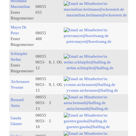
Heilmann
Maximilian
08055
Erster
655
maximilian.heilmann@schonstett.de
Bürgermeister
Mayer Dr.
Peter
08055
Erster
488
peter.mayer@hoeslwang.de
Bürgermeister
Schlaipfer
08055
Stefan
9053-
8, 1. OG
Erster
12
stefan.schlaipfer@halfing.de
Bürgermeister
08055
Aichenauer
9053-
9, 1. OG
Yvonne
15
yvonne.aichenauer@halfing.de
08055
Bernard
9053-
3
Anita
13
anita.bernard@halfing.de
08055
Gauda
9053-
5
Günter
16
guenter.gauda@halfing.de