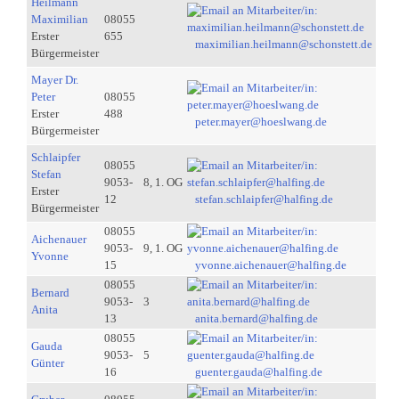
Heilmann
Maximilian
08055
Erster
655
maximilian.heilmann@schonstett.de
Bürgermeister
Mayer Dr.
Peter
08055
Erster
488
peter.mayer@hoeslwang.de
Bürgermeister
Schlaipfer
08055
Stefan
9053-
8, 1. OG
Erster
12
stefan.schlaipfer@halfing.de
Bürgermeister
08055
Aichenauer
9053-
9, 1. OG
Yvonne
15
yvonne.aichenauer@halfing.de
08055
Bernard
9053-
3
Anita
13
anita.bernard@halfing.de
08055
Gauda
9053-
5
Günter
16
guenter.gauda@halfing.de