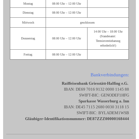
Montag
08:00 Uhr – 12:00 Uhr
Dienstag
08:00 Uhr – 12:00 Uhr
Mittwoch
geschlossen
14:00 Uhr – 18:00 Uhr
(Standesamt:
Donnerstag
08:00 Uhr – 12:00 Uhr
Terminvereinbarung
erforderlich!)
Freitag
08:00 Uhr – 12:00 Uhr
Bankverbindungen:
Raiffeisenbank Griesstätt-Halfing e.G.
IBAN: DE69 7016 9132 0000 1145 88
SWIFT-BIC: GENODEF1HFG
Sparkasse Wasserburg a. Inn
IBAN: DE45 7115 2680 0030 3118 15
SWIFT-BIC: BYLADEM1WSB
Gläubiger-Identifikationsnummer: DE87ZZZ00000168444