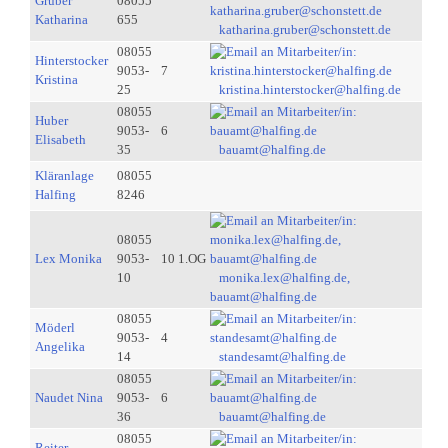
Gruber
08055
Katharina
655
katharina.gruber@schonstett.de
08055
Hinterstocker
9053-
7
Kristina
25
kristina.hinterstocker@halfing.de
08055
Huber
9053-
6
Elisabeth
35
bauamt@halfing.de
Kläranlage
08055
Halfing
8246
08055
Lex Monika
9053-
10 1.OG
10
monika.lex@halfing.de,
bauamt@halfing.de
08055
Möderl
9053-
4
Angelika
14
standesamt@halfing.de
08055
Naudet Nina
9053-
6
36
bauamt@halfing.de
08055
Reiter