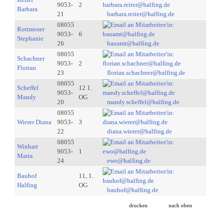
9053-
2
Barbara
21
barbara.reiter@halfing.de
08055
Rottmoser
9053-
6
Stephanie
26
bauamt@halfing.de
08055
Schachner
9053-
2
Florian
23
florian.schachner@halfing.de
08055
Scheffel
12 1.
9053-
Mandy
OG
20
mandy.scheffel@halfing.de
08055
Wierer Diana
9053-
3
22
diana.wierer@halfing.de
08055
Winhart
9053-
1
Maria
24
ewo@halfing.de
Bauhof
11, 1.
Halfing
OG
bauhof@halfing.de
drucken
nach oben