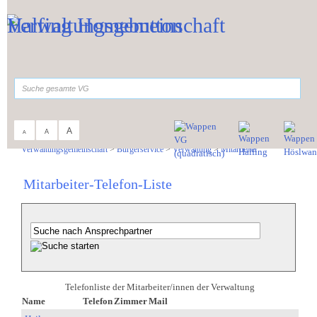
Zum Inhalt
,
zur Navigation
oder
zur Startseite
springen.
suchen
A
A
A
Sie sind hier:
Verwaltungsgemeinschaft
>
Bürgerservice
>
Verwaltung
>
Mitarbeiter
Mitarbeiter-Telefon-Liste
Telefonliste der Mitarbeiter/innen der Verwaltung
Name
Telefon
Zimmer
Mail