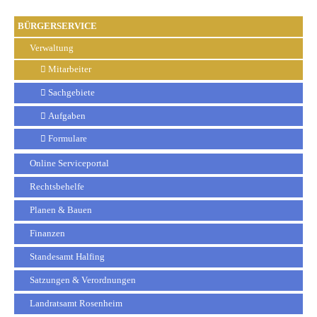
BÜRGERSERVICE
Verwaltung
Mitarbeiter
Sachgebiete
Aufgaben
Formulare
Online Serviceportal
Rechtsbehelfe
Planen & Bauen
Finanzen
Standesamt Halfing
Satzungen & Verordnungen
Landratsamt Rosenheim