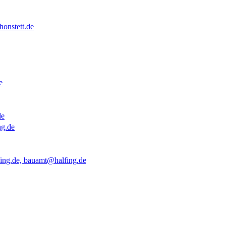
onstett.de
e
de
ng.de
ing.de, bauamt@halfing.de