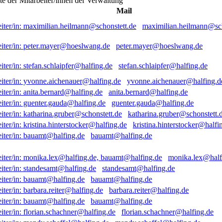
ste der Mitarbeiter/innen der Verwaltung
Mail
maximilian.heilmann@sch
peter.mayer@hoeslwang.de
stefan.schlaipfer@halfing.de
yvonne.aichenauer@halfing.d
anita.bernard@halfing.de
guenter.gauda@halfing.de
katharina.gruber@schonstett.
kristina.hinterstocker@halfi
bauamt@halfing.de
monika.lex@half
standesamt@halfing.de
bauamt@halfing.de
barbara.reiter@halfing.de
bauamt@halfing.de
florian.schachner@halfing.de