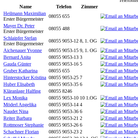
Telefonli
Name
Telefon
Zimmer
Heilmann Maximilian
08055 655
Erster Bürgermeister
Mayer Dr. Peter
08055 488
Erster Bürgermeister
Schlaipfer Stefan
08055 9053-12
8, 1. OG
Erster Bürgermeister
Aichenauer Yvonne
08055 9053-15
9, 1. OG
Bernard Anita
08055 9053-13
3
Gauda Günter
08055 9053-16
5
Gruber Katharina
08055 655
Hinterstocker Kristina
08055 9053-25
7
Huber Elisabeth
08055 9053-35
6
Kläranlage Halfing
08055 8246
Lex Monika
08055 9053-10
10 1.OG
Möderl Angelika
08055 9053-14
4
Naudet Nina
08055 9053-36
6
Reiter Barbara
08055 9053-21
2
Rottmoser Stephanie
08055 9053-26
6
Schachner Florian
08055 9053-23
2