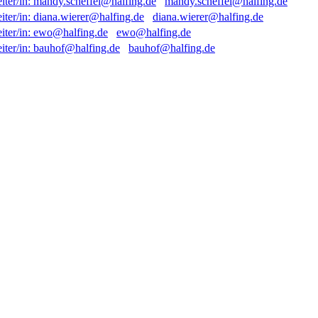
mandy.scheffel@halfing.de
diana.wierer@halfing.de
ewo@halfing.de
bauhof@halfing.de