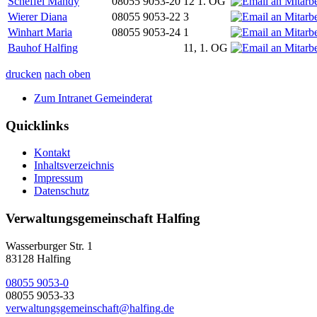
Scheffel Mandy
08055 9053-20
12 1. OG
Wierer Diana
08055 9053-22
3
Winhart Maria
08055 9053-24
1
Bauhof Halfing
11, 1. OG
drucken
nach oben
Zum Intranet Gemeinderat
Quicklinks
Kontakt
Inhaltsverzeichnis
Impressum
Datenschutz
Verwaltungsgemeinschaft Halfing
Wasserburger Str. 1
83128 Halfing
08055 9053-0
08055 9053-33
verwaltungsgemeinschaft@halfing.de