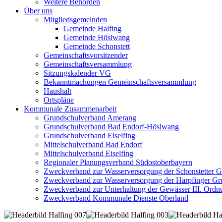
Weitere Behörden
Über uns
Mitgliedsgemeinden
Gemeinde Halfing
Gemeinde Höslwang
Gemeinde Schonstett
Gemeinschaftsvorsitzender
Gemeinschaftsversammlung
Sitzungskalender VG
Bekanntmachungen Gemeinschaftsversammlung
Haushalt
Ortspläne
Kommunale Zusammenarbeit
Grundschulverband Amerang
Grundschulverband Bad Endorf-Höslwang
Grundschulverband Eiselfing
Mittelschulverband Bad Endorf
Mittelschulverband Eiselfing
Regionaler Planungsverband Südostoberbayern
Zweckverband zur Wasserversorgung der Schonstetter 
Zweckverband zur Wasserversorgung der Harpfinger Gr
Zweckverband zur Unterhaltung der Gewässer III. Ordnu
Zweckverband Kommunale Dienste Oberland