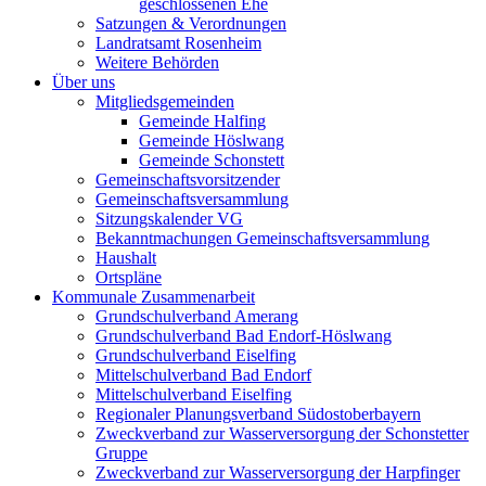
geschlossenen Ehe
Satzungen & Verordnungen
Landratsamt Rosenheim
Weitere Behörden
Über uns
Mitgliedsgemeinden
Gemeinde Halfing
Gemeinde Höslwang
Gemeinde Schonstett
Gemeinschaftsvorsitzender
Gemeinschaftsversammlung
Sitzungskalender VG
Bekanntmachungen Gemeinschaftsversammlung
Haushalt
Ortspläne
Kommunale Zusammenarbeit
Grundschulverband Amerang
Grundschulverband Bad Endorf-Höslwang
Grundschulverband Eiselfing
Mittelschulverband Bad Endorf
Mittelschulverband Eiselfing
Regionaler Planungsverband Südostoberbayern
Zweckverband zur Wasserversorgung der Schonstetter
Gruppe
Zweckverband zur Wasserversorgung der Harpfinger