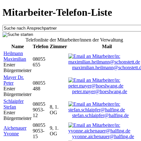
Mitarbeiter-Telefon-Liste
Telefonliste der Mitarbeiter/innen der Verwaltung
Name
Telefon
Zimmer
Mail
Heilmann
Maximilian
08055
Erster
655
maximilian.heilmann@schonstett.
Bürgermeister
Mayer Dr.
Peter
08055
Erster
488
peter.mayer@hoeslwang.de
Bürgermeister
Schlaipfer
08055
Stefan
8, 1.
9053-
Erster
OG
12
stefan.schlaipfer@halfing.de
Bürgermeister
08055
Aichenauer
9, 1.
9053-
Yvonne
OG
15
yvonne.aichenauer@halfing.de