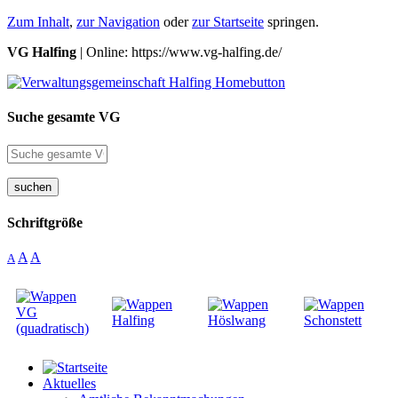
Zum Inhalt
,
zur Navigation
oder
zur Startseite
springen.
VG Halfing
| Online: https://www.vg-halfing.de/
Suche gesamte VG
suchen
Schriftgröße
A
A
A
Aktuelles