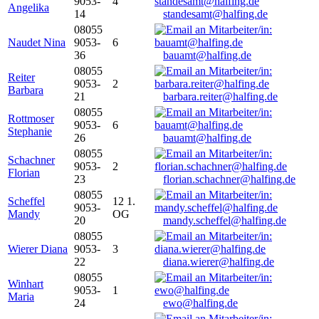
9053-
4
Angelika
14
standesamt@halfing.de
08055
Naudet Nina
9053-
6
36
bauamt@halfing.de
08055
Reiter
9053-
2
Barbara
21
barbara.reiter@halfing.de
08055
Rottmoser
9053-
6
Stephanie
26
bauamt@halfing.de
08055
Schachner
9053-
2
Florian
23
florian.schachner@halfing.de
08055
Scheffel
12 1.
9053-
Mandy
OG
20
mandy.scheffel@halfing.de
08055
Wierer Diana
9053-
3
22
diana.wierer@halfing.de
08055
Winhart
9053-
1
Maria
24
ewo@halfing.de