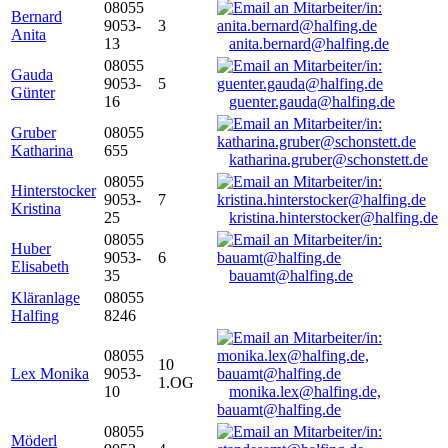
08055
Bernard
9053-
3
Anita
13
anita.bernard@halfing.de
08055
Gauda
9053-
5
Günter
16
guenter.gauda@halfing.de
Gruber
08055
Katharina
655
katharina.gruber@schonstett.de
08055
Hinterstocker
9053-
7
Kristina
25
kristina.hinterstocker@halfing.de
08055
Huber
9053-
6
Elisabeth
35
bauamt@halfing.de
Kläranlage
08055
Halfing
8246
08055
10
Lex Monika
9053-
1.OG
10
monika.lex@halfing.de,
bauamt@halfing.de
08055
Möderl