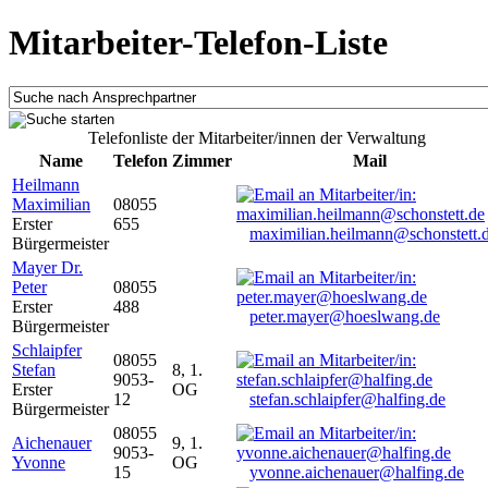
Mitarbeiter-Telefon-Liste
Telefonliste der Mitarbeiter/innen der Verwaltung
Name
Telefon
Zimmer
Mail
Heilmann
Maximilian
08055
Erster
655
maximilian.heilmann@schonstett.
Bürgermeister
Mayer Dr.
Peter
08055
Erster
488
peter.mayer@hoeslwang.de
Bürgermeister
Schlaipfer
08055
Stefan
8, 1.
9053-
Erster
OG
12
stefan.schlaipfer@halfing.de
Bürgermeister
08055
Aichenauer
9, 1.
9053-
Yvonne
OG
15
yvonne.aichenauer@halfing.de