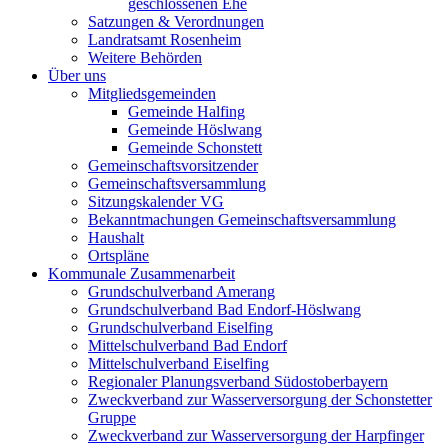
geschlossenen Ehe
Satzungen & Verordnungen
Landratsamt Rosenheim
Weitere Behörden
Über uns
Mitgliedsgemeinden
Gemeinde Halfing
Gemeinde Höslwang
Gemeinde Schonstett
Gemeinschaftsvorsitzender
Gemeinschaftsversammlung
Sitzungskalender VG
Bekanntmachungen Gemeinschaftsversammlung
Haushalt
Ortspläne
Kommunale Zusammenarbeit
Grundschulverband Amerang
Grundschulverband Bad Endorf-Höslwang
Grundschulverband Eiselfing
Mittelschulverband Bad Endorf
Mittelschulverband Eiselfing
Regionaler Planungsverband Südostoberbayern
Zweckverband zur Wasserversorgung der Schonstetter
Gruppe
Zweckverband zur Wasserversorgung der Harpfinger