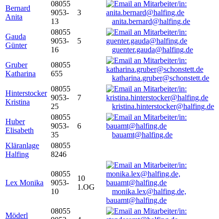
08055
Bernard
9053-
3
Anita
13
anita.bernard@halfing.de
08055
Gauda
9053-
5
Günter
16
guenter.gauda@halfing.de
Gruber
08055
Katharina
655
katharina.gruber@schonstett.de
08055
Hinterstocker
9053-
7
Kristina
25
kristina.hinterstocker@halfing.de
08055
Huber
9053-
6
Elisabeth
35
bauamt@halfing.de
Kläranlage
08055
Halfing
8246
08055
10
Lex Monika
9053-
1.OG
10
monika.lex@halfing.de,
bauamt@halfing.de
08055
Möderl