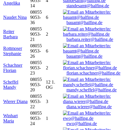
9053-
4
Angelika
14
standesamt@halfing.de
08055
Naudet Nina
9053-
6
36
bauamt@halfing.de
08055
Reiter
9053-
2
Barbara
21
barbara.reiter@halfing.de
08055
Rottmoser
9053-
6
Stephanie
26
bauamt@halfing.de
08055
Schachner
9053-
2
Florian
23
florian.schachner@halfing.de
08055
Scheffel
12 1.
9053-
Mandy
OG
20
mandy.scheffel@halfing.de
08055
Wierer Diana
9053-
3
22
diana.wierer@halfing.de
08055
Winhart
9053-
1
Maria
24
ewo@halfing.de