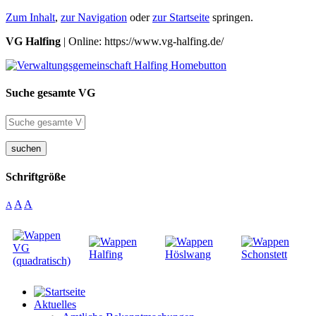
Zum Inhalt
,
zur Navigation
oder
zur Startseite
springen.
VG Halfing
| Online: https://www.vg-halfing.de/
Suche gesamte VG
suchen
Schriftgröße
A
A
A
Aktuelles