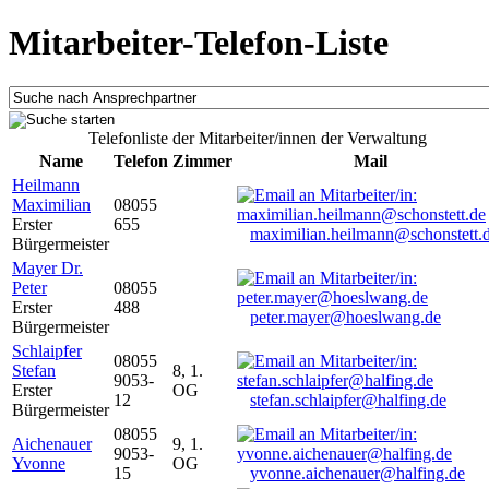
Mitarbeiter-Telefon-Liste
Telefonliste der Mitarbeiter/innen der Verwaltung
Name
Telefon
Zimmer
Mail
Heilmann
Maximilian
08055
Erster
655
maximilian.heilmann@schonstett.
Bürgermeister
Mayer Dr.
Peter
08055
Erster
488
peter.mayer@hoeslwang.de
Bürgermeister
Schlaipfer
08055
Stefan
8, 1.
9053-
Erster
OG
12
stefan.schlaipfer@halfing.de
Bürgermeister
08055
Aichenauer
9, 1.
9053-
Yvonne
OG
15
yvonne.aichenauer@halfing.de