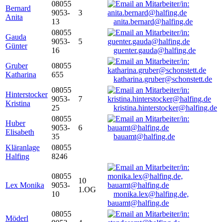
08055
Bernard
9053-
3
Anita
13
anita.bernard@halfing.de
08055
Gauda
9053-
5
Günter
16
guenter.gauda@halfing.de
Gruber
08055
Katharina
655
katharina.gruber@schonstett.de
08055
Hinterstocker
9053-
7
Kristina
25
kristina.hinterstocker@halfing.de
08055
Huber
9053-
6
Elisabeth
35
bauamt@halfing.de
Kläranlage
08055
Halfing
8246
08055
10
Lex Monika
9053-
1.OG
10
monika.lex@halfing.de,
bauamt@halfing.de
08055
Möderl