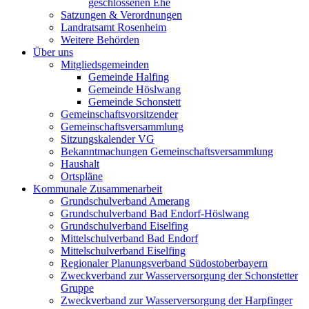
geschlossenen Ehe
Satzungen & Verordnungen
Landratsamt Rosenheim
Weitere Behörden
Über uns
Mitgliedsgemeinden
Gemeinde Halfing
Gemeinde Höslwang
Gemeinde Schonstett
Gemeinschaftsvorsitzender
Gemeinschaftsversammlung
Sitzungskalender VG
Bekanntmachungen Gemeinschaftsversammlung
Haushalt
Ortspläne
Kommunale Zusammenarbeit
Grundschulverband Amerang
Grundschulverband Bad Endorf-Höslwang
Grundschulverband Eiselfing
Mittelschulverband Bad Endorf
Mittelschulverband Eiselfing
Regionaler Planungsverband Südostoberbayern
Zweckverband zur Wasserversorgung der Schonstetter
Gruppe
Zweckverband zur Wasserversorgung der Harpfinger