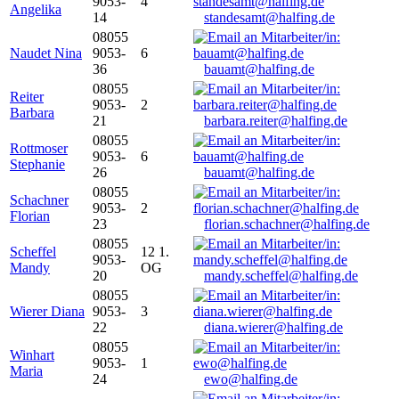
9053-
4
Angelika
14
standesamt@halfing.de
08055
Naudet Nina
9053-
6
36
bauamt@halfing.de
08055
Reiter
9053-
2
Barbara
21
barbara.reiter@halfing.de
08055
Rottmoser
9053-
6
Stephanie
26
bauamt@halfing.de
08055
Schachner
9053-
2
Florian
23
florian.schachner@halfing.de
08055
Scheffel
12 1.
9053-
Mandy
OG
20
mandy.scheffel@halfing.de
08055
Wierer Diana
9053-
3
22
diana.wierer@halfing.de
08055
Winhart
9053-
1
Maria
24
ewo@halfing.de