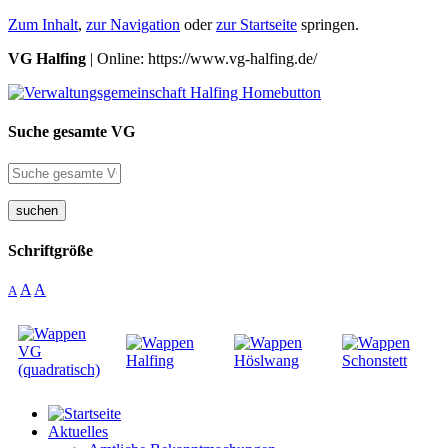
Zum Inhalt
,
zur Navigation
oder
zur Startseite
springen.
VG Halfing
| Online: https://www.vg-halfing.de/
Suche gesamte VG
suchen
Schriftgröße
A
A
A
Aktuelles