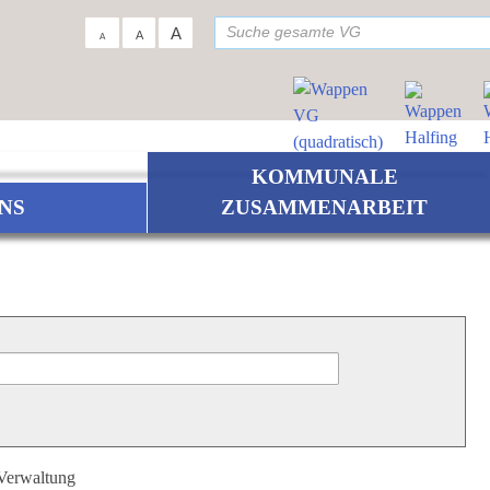
su
A
A
A
KOMMUNALE
NS
ZUSAMMENARBEIT
 Verwaltung