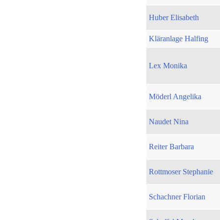
Huber Elisabeth
Kläranlage Halfing
Lex Monika
Möderl Angelika
Naudet Nina
Reiter Barbara
Rottmoser Stephanie
Schachner Florian