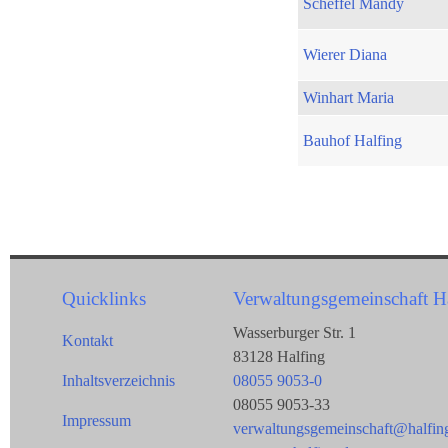
Scheffel Mandy
Wierer Diana
Winhart Maria
Bauhof Halfing
Quicklinks
Verwaltungsgemeinschaft H
Wasserburger Str. 1
Kontakt
83128 Halfing
Inhaltsverzeichnis
08055 9053-0
08055 9053-33
Impressum
verwaltungsgemeinschaft@halfin