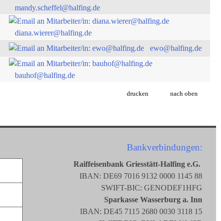
mandy.scheffel@halfing.de
diana.wierer@halfing.de
ewo@halfing.de
bauhof@halfing.de
drucken
nach oben
Bankverbindungen:
Raiffeisenbank Griesstätt-Halfing e.G.
IBAN: DE69 7016 9132 0000 1145 88
SWIFT-BIC: GENODEF1HFG
Sparkasse Wasserburg a. Inn
IBAN: DE45 7115 2680 0030 3118 15