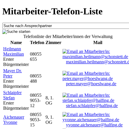
Mitarbeiter-Telefon-Liste
Telefonliste der Mitarbeiter/innen der Verwaltung
Name
Telefon
Zimmer
Mail
Heilmann
Maximilian
08055
Erster
655
maximilian.heilmann@schonstett.
Bürgermeister
Mayer Dr.
Peter
08055
Erster
488
peter.mayer@hoeslwang.de
Bürgermeister
Schlaipfer
08055
Stefan
8, 1.
9053-
Erster
OG
12
stefan.schlaipfer@halfing.de
Bürgermeister
08055
Aichenauer
9, 1.
9053-
Yvonne
OG
15
yvonne.aichenauer@halfing.de