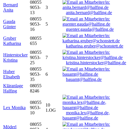
08055
Bernard
9053-
3
Anita
13
anita.bernard@halfing.de
08055
Gauda
9053-
5
Günter
16
guenter.gauda@halfing.de
Gruber
08055
Katharina
655
katharina.gruber@schonstett.de
08055
Hinterstocker
9053-
7
Kristina
25
kristina.hinterstocker@halfing.de
08055
Huber
9053-
6
Elisabeth
35
bauamt@halfing.de
Kläranlage
08055
Halfing
8246
08055
10
Lex Monika
9053-
1.OG
10
monika.lex@halfing.de,
bauamt@halfing.de
08055
Möderl