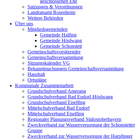
geschlossenen Ehe
Satzungen & Verordnungen
Landratsamt Rosenheim
Weitere Behörden
Über uns
Mitgliedsgemeinden
Gemeinde Halfing
Gemeinde Höslwang
Gemeinde Schonstett
Gemeinschaftsvorsitzender
Gemeinschaftsversammlung
Sitzungskalender VG
Bekanntmachungen Gemeinschaftsversammlung
Haushalt
Ortspläne
Kommunale Zusammenarbeit
Grundschulverband Amerang
Grundschulverband Bad Endorf-Höslwang
Grundschulverband Eiselfing
Mittelschulverband Bad Endorf
Mittelschulverband Eiselfing
Regionaler Planungsverband Südostoberbayern
Zweckverband zur Wasserversorgung der Schonstetter
Gruppe
Zweckverband zur Wasserversorgung der Harpfinger