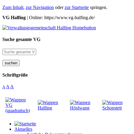
Zum Inhalt
,
zur Navigation
oder
zur Startseite
springen.
VG Halfing
| Online: https://www.vg-halfing.de/
Suche gesamte VG
suchen
Schriftgröße
A
A
A
Aktuelles