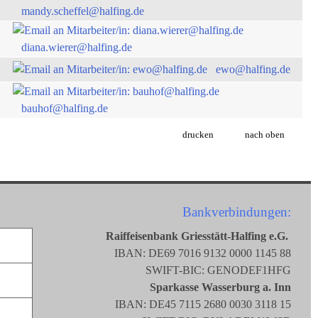
mandy.scheffel@halfing.de
diana.wierer@halfing.de
ewo@halfing.de
bauhof@halfing.de
drucken
nach oben
Bankverbindungen:
Raiffeisenbank Griesstätt-Halfing e.G.
IBAN: DE69 7016 9132 0000 1145 88
SWIFT-BIC: GENODEF1HFG
Sparkasse Wasserburg a. Inn
IBAN: DE45 7115 2680 0030 3118 15