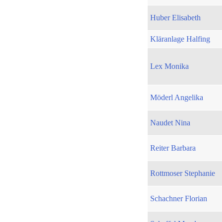
Huber Elisabeth
Kläranlage Halfing
Lex Monika
Möderl Angelika
Naudet Nina
Reiter Barbara
Rottmoser Stephanie
Schachner Florian