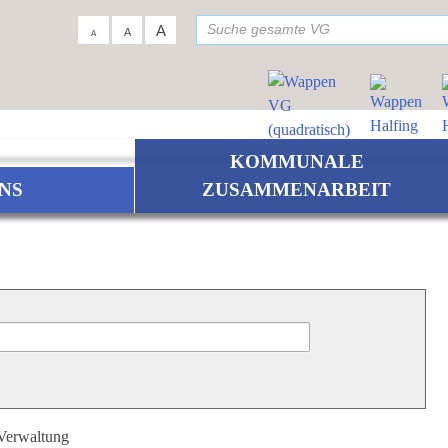
su
A
A
A
KOMMUNALE
NS
ZUSAMMENARBEIT
 Verwaltung