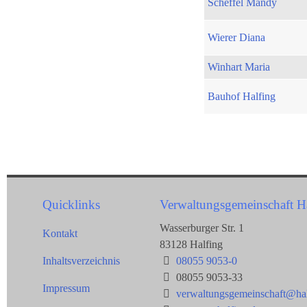
Scheffel Mandy
Wierer Diana
Winhart Maria
Bauhof Halfing
Quicklinks
Verwaltungsgemeinschaft H
Wasserburger Str. 1
Kontakt
83128 Halfing
Inhaltsverzeichnis
08055 9053-0
08055 9053-33
Impressum
verwaltungsgemeinschaft@hal