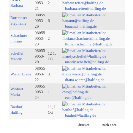
9053-
2
Barbara
21
barbara.reiter@halfing.de
08055
Rottmoser
9053-
6
Stephanie
26
bauamt@halfing.de
08055
Schachner
9053-
2
Florian
23
florian.schachner@halfing.de
08055
Scheffel
12 1.
9053-
Mandy
OG
20
mandy.scheffel@halfing.de
08055
Wierer Diana
9053-
3
22
diana.wierer@halfing.de
08055
Winhart
9053-
1
Maria
24
ewo@halfing.de
Bauhof
11, 1.
Halfing
OG
bauhof@halfing.de
drucken
nach oben