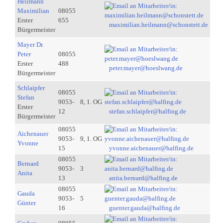
Heilmann
Maximilian
08055
Erster
655
maximilian.heilmann@schonstett.de
Bürgermeister
Mayer Dr.
Peter
08055
Erster
488
peter.mayer@hoeslwang.de
Bürgermeister
Schlaipfer
08055
Stefan
9053-
8, 1. OG
Erster
12
stefan.schlaipfer@halfing.de
Bürgermeister
08055
Aichenauer
9053-
9, 1. OG
Yvonne
15
yvonne.aichenauer@halfing.de
08055
Bernard
9053-
3
Anita
13
anita.bernard@halfing.de
08055
Gauda
9053-
5
Günter
16
guenter.gauda@halfing.de