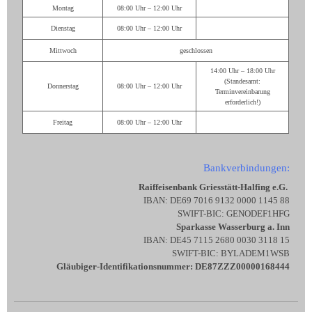
Montag
08:00 Uhr – 12:00 Uhr
Dienstag
08:00 Uhr – 12:00 Uhr
Mittwoch
geschlossen
14:00 Uhr – 18:00 Uhr
(Standesamt:
Donnerstag
08:00 Uhr – 12:00 Uhr
Terminvereinbarung
erforderlich!)
Freitag
08:00 Uhr – 12:00 Uhr
Bankverbindungen:
Raiffeisenbank Griesstätt-Halfing e.G.
IBAN: DE69 7016 9132 0000 1145 88
SWIFT-BIC: GENODEF1HFG
Sparkasse Wasserburg a. Inn
IBAN: DE45 7115 2680 0030 3118 15
SWIFT-BIC: BYLADEM1WSB
Gläubiger-Identifikationsnummer: DE87ZZZ00000168444