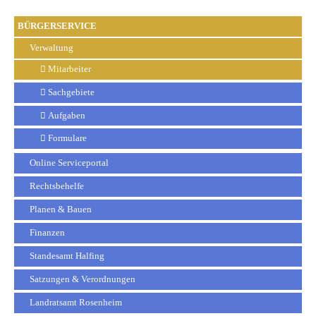
BÜRGERSERVICE
Verwaltung
Mitarbeiter
Sachgebiete
Aufgaben
Formulare
Online Serviceportal
Rechtsbehelfe
Planen & Bauen
Finanzen
Standesamt Halfing
Satzungen & Verordnungen
Landratsamt Rosenheim