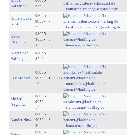
Gruber
08055
Katharina
655
katharina.gruber@schonstett.de
08055
Hinterstocker
9053-
7
Kristina
25
kristina.hinterstocker@halfing.de
08055
Huber
9053-
6
Elisabeth
35
bauamt@halfing.de
Kläranlage
08055
Halfing
8246
08055
Lex Monika
9053-
10 1.OG
10
monika.lex@halfing.de,
bauamt@halfing.de
08055
Möderl
9053-
4
Angelika
14
standesamt@halfing.de
08055
Naudet Nina
9053-
6
36
bauamt@halfing.de
08055
Reiter