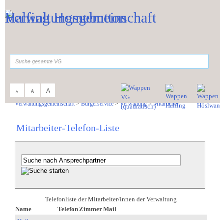
Zum Inhalt
,
zur Navigation
oder
zur Startseite
springen.
suchen
A
A
A
Sie sind hier:
Verwaltungsgemeinschaft
>
Bürgerservice
>
Verwaltung
>
Mitarbeiter
Mitarbeiter-Telefon-Liste
Telefonliste der Mitarbeiter/innen der Verwaltung
Name
Telefon
Zimmer
Mail