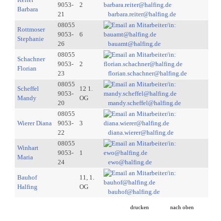
9053-
2
Barbara
21
barbara.reiter@halfing.de
08055
Rottmoser
9053-
6
Stephanie
26
bauamt@halfing.de
08055
Schachner
9053-
2
Florian
23
florian.schachner@halfing.de
08055
Scheffel
12 1.
9053-
Mandy
OG
20
mandy.scheffel@halfing.de
08055
Wierer Diana
9053-
3
22
diana.wierer@halfing.de
08055
Winhart
9053-
1
Maria
24
ewo@halfing.de
Bauhof
11, 1.
Halfing
OG
bauhof@halfing.de
drucken
nach oben