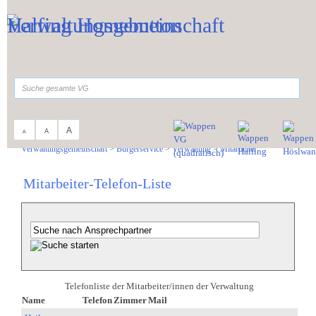
Zum Inhalt
,
zur Navigation
oder
zur Startseite
springen.
suchen
A
A
A
Sie sind hier:
Verwaltungsgemeinschaft
>
Bürgerservice
>
Verwaltung
>
Mitarbeiter
Mitarbeiter-Telefon-Liste
Telefonliste der Mitarbeiter/innen der Verwaltung
Name
Telefon
Zimmer
Mail