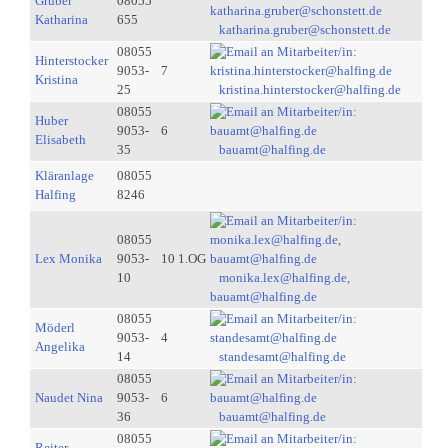
Gruber
08055
Katharina
655
katharina.gruber@schonstett.de
08055
Hinterstocker
9053-
7
Kristina
25
kristina.hinterstocker@halfing.de
08055
Huber
9053-
6
Elisabeth
35
bauamt@halfing.de
Kläranlage
08055
Halfing
8246
08055
Lex Monika
9053-
10 1.OG
10
monika.lex@halfing.de,
bauamt@halfing.de
08055
Möderl
9053-
4
Angelika
14
standesamt@halfing.de
08055
Naudet Nina
9053-
6
36
bauamt@halfing.de
08055
Reiter