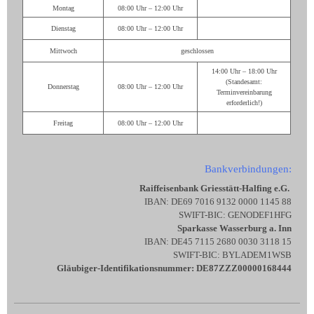
Montag
08:00 Uhr – 12:00 Uhr
Dienstag
08:00 Uhr – 12:00 Uhr
Mittwoch
geschlossen
14:00 Uhr – 18:00 Uhr
(Standesamt:
Donnerstag
08:00 Uhr – 12:00 Uhr
Terminvereinbarung
erforderlich!)
Freitag
08:00 Uhr – 12:00 Uhr
Bankverbindungen:
Raiffeisenbank Griesstätt-Halfing e.G.
IBAN: DE69 7016 9132 0000 1145 88
SWIFT-BIC: GENODEF1HFG
Sparkasse Wasserburg a. Inn
IBAN: DE45 7115 2680 0030 3118 15
SWIFT-BIC: BYLADEM1WSB
Gläubiger-Identifikationsnummer: DE87ZZZ00000168444