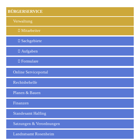
BÜRGERSERVICE
Verwaltung
Mitarbeiter
Sachgebiete
Aufgaben
Formulare
Online Serviceportal
Rechtsbehelfe
Planen & Bauen
Finanzen
Standesamt Halfing
Satzungen & Verordnungen
Landratsamt Rosenheim