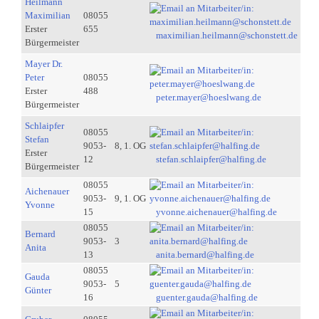
Heilmann
Maximilian
08055
Erster
655
maximilian.heilmann@schonstett.de
Bürgermeister
Mayer Dr.
Peter
08055
Erster
488
peter.mayer@hoeslwang.de
Bürgermeister
Schlaipfer
08055
Stefan
9053-
8, 1. OG
Erster
12
stefan.schlaipfer@halfing.de
Bürgermeister
08055
Aichenauer
9053-
9, 1. OG
Yvonne
15
yvonne.aichenauer@halfing.de
08055
Bernard
9053-
3
Anita
13
anita.bernard@halfing.de
08055
Gauda
9053-
5
Günter
16
guenter.gauda@halfing.de