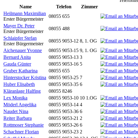
Telefonli
Name
Telefon
Zimmer
Heilmann Maximilian
08055 655
Erster Bürgermeister
Mayer Dr. Peter
08055 488
Erster Bürgermeister
Schlaipfer Stefan
08055 9053-12
8, 1. OG
Erster Bürgermeister
Aichenauer Yvonne
08055 9053-15
9, 1. OG
Bernard Anita
08055 9053-13
3
Gauda Günter
08055 9053-16
5
Gruber Katharina
08055 655
Hinterstocker Kristina
08055 9053-25
7
Huber Elisabeth
08055 9053-35
6
Kläranlage Halfing
08055 8246
Lex Monika
08055 9053-10
10 1.OG
Möderl Angelika
08055 9053-14
4
Naudet Nina
08055 9053-36
6
Reiter Barbara
08055 9053-21
2
Rottmoser Stephanie
08055 9053-26
6
Schachner Florian
08055 9053-23
2