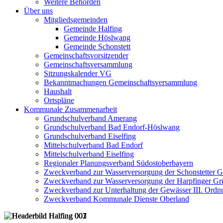
Weitere Behörden
Über uns
Mitgliedsgemeinden
Gemeinde Halfing
Gemeinde Höslwang
Gemeinde Schonstett
Gemeinschaftsvorsitzender
Gemeinschaftsversammlung
Sitzungskalender VG
Bekanntmachungen Gemeinschaftsversammlung
Haushalt
Ortspläne
Kommunale Zusammenarbeit
Grundschulverband Amerang
Grundschulverband Bad Endorf-Höslwang
Grundschulverband Eiselfing
Mittelschulverband Bad Endorf
Mittelschulverband Eiselfing
Regionaler Planungsverband Südostoberbayern
Zweckverband zur Wasserversorgung der Schonstetter 
Zweckverband zur Wasserversorgung der Harpfinger Gr
Zweckverband zur Unterhaltung der Gewässer III. Ordnu
Zweckverband Kommunale Dienste Oberland