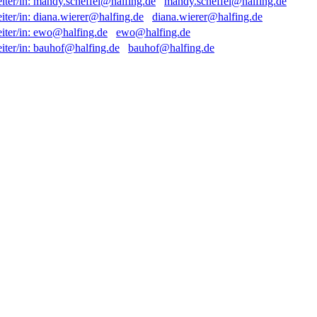
mandy.scheffel@halfing.de
diana.wierer@halfing.de
ewo@halfing.de
bauhof@halfing.de