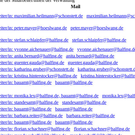
ste der Mitarbeiter/innen der Verwaltung
Mail
maximilian.heilmann@sch
peter.mayer@hoeslwang.de
stefan.schlaipfer@halfing.de
yvonne.aichenauer@halfing.d
anita.bernard@halfing.de
guenter.gauda@halfing.de
katharina.gruber@schonstett.
kristina.hinterstocker@halfi
bauamt@halfing.de
monika.lex@half
standesamt@halfing.de
bauamt@halfing.de
barbara.reiter@halfing.de
bauamt@halfing.de
florian.schachner@halfing.de