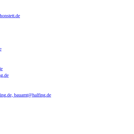
onstett.de
e
de
ng.de
ing.de, bauamt@halfing.de