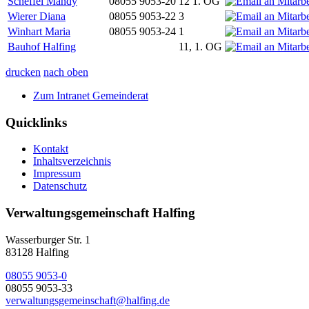
Scheffel Mandy
08055 9053-20
12 1. OG
Wierer Diana
08055 9053-22
3
Winhart Maria
08055 9053-24
1
Bauhof Halfing
11, 1. OG
drucken
nach oben
Zum Intranet Gemeinderat
Quicklinks
Kontakt
Inhaltsverzeichnis
Impressum
Datenschutz
Verwaltungsgemeinschaft Halfing
Wasserburger Str. 1
83128 Halfing
08055 9053-0
08055 9053-33
verwaltungsgemeinschaft@halfing.de