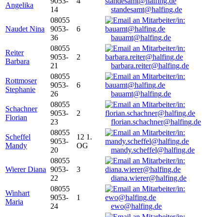
9053-
4
Angelika
14
standesamt@halfing.de
08055
Naudet Nina
9053-
6
36
bauamt@halfing.de
08055
Reiter
9053-
2
Barbara
21
barbara.reiter@halfing.de
08055
Rottmoser
9053-
6
Stephanie
26
bauamt@halfing.de
08055
Schachner
9053-
2
Florian
23
florian.schachner@halfing.de
08055
Scheffel
12 1.
9053-
Mandy
OG
20
mandy.scheffel@halfing.de
08055
Wierer Diana
9053-
3
22
diana.wierer@halfing.de
08055
Winhart
9053-
1
Maria
24
ewo@halfing.de