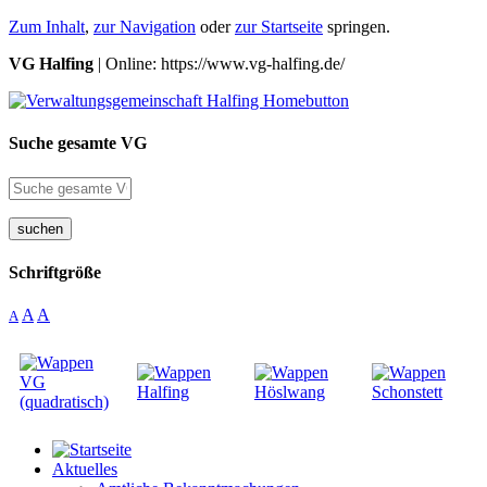
Zum Inhalt
,
zur Navigation
oder
zur Startseite
springen.
VG Halfing
| Online: https://www.vg-halfing.de/
Suche gesamte VG
suchen
Schriftgröße
A
A
A
Aktuelles