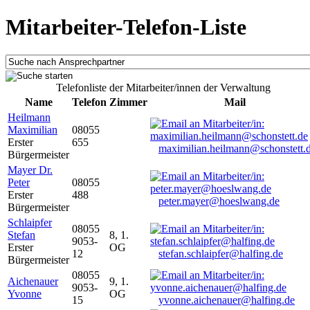
Mitarbeiter-Telefon-Liste
Telefonliste der Mitarbeiter/innen der Verwaltung
Name
Telefon
Zimmer
Mail
Heilmann
Maximilian
08055
Erster
655
maximilian.heilmann@schonstett.
Bürgermeister
Mayer Dr.
Peter
08055
Erster
488
peter.mayer@hoeslwang.de
Bürgermeister
Schlaipfer
08055
Stefan
8, 1.
9053-
Erster
OG
12
stefan.schlaipfer@halfing.de
Bürgermeister
08055
Aichenauer
9, 1.
9053-
Yvonne
OG
15
yvonne.aichenauer@halfing.de