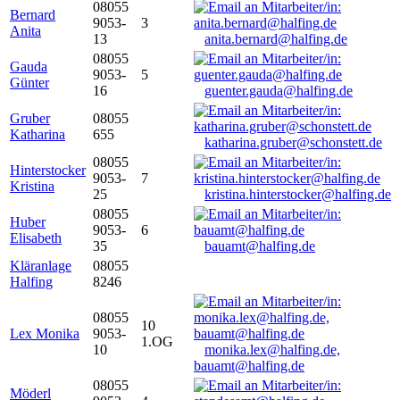
08055
Bernard
9053-
3
Anita
13
anita.bernard@halfing.de
08055
Gauda
9053-
5
Günter
16
guenter.gauda@halfing.de
Gruber
08055
Katharina
655
katharina.gruber@schonstett.de
08055
Hinterstocker
9053-
7
Kristina
25
kristina.hinterstocker@halfing.de
08055
Huber
9053-
6
Elisabeth
35
bauamt@halfing.de
Kläranlage
08055
Halfing
8246
08055
10
Lex Monika
9053-
1.OG
10
monika.lex@halfing.de,
bauamt@halfing.de
08055
Möderl