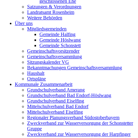
geschlossenen Ehe
Satzungen & Verordnungen
Landratsamt Rosenheim
Weitere Behörden
Über uns
Mitgliedsgemeinden
Gemeinde Halfing
Gemeinde Höslwang
Gemeinde Schonstett
Gemeinschaftsvorsitzender
Gemeinschaftsversammlung
Sitzungskalender VG
Bekanntmachungen Gemeinschaftsversammlung
Haushalt
Ortspläne
Kommunale Zusammenarbeit
Grundschulverband Amerang
Grundschulverband Bad Endorf-Höslwang
Grundschulverband Eiselfing
Mittelschulverband Bad Endorf
Mittelschulverband Eiselfing
Regionaler Planungsverband Südostoberbayern
Zweckverband zur Wasserversorgung der Schonstetter
Gruppe
Zweckverband zur Wasserversorgung der Harpfinger