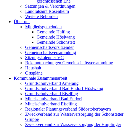
geschlossenen Ehe
Satzungen & Verordnungen
Landratsamt Rosenheim
Weitere Behörden
Über uns
Mitgliedsgemeinden
Gemeinde Halfing
Gemeinde Höslwang
Gemeinde Schonstett
Gemeinschaftsvorsitzender
Gemeinschaftsversammlung
Sitzungskalender VG
Bekanntmachungen Gemeinschaftsversammlung
Haushalt
Ortspläne
Kommunale Zusammenarbeit
Grundschulverband Amerang
Grundschulverband Bad Endorf-Höslwang
Grundschulverband Eiselfing
Mittelschulverband Bad Endorf
Mittelschulverband Eiselfing
Regionaler Planungsverband Südostoberbayern
Zweckverband zur Wasserversorgung der Schonstetter
Gruppe
Zweckverband zur Wasserversorgung der Harpfinger