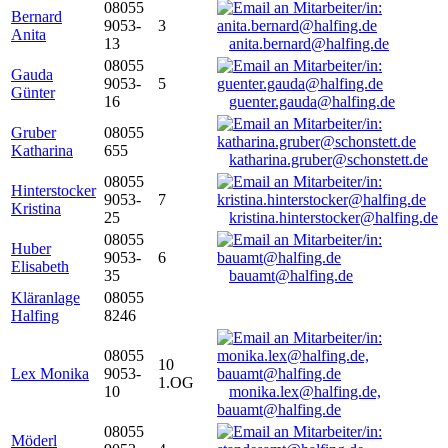
08055
Bernard
9053-
3
Anita
13
anita.bernard@halfing.de
08055
Gauda
9053-
5
Günter
16
guenter.gauda@halfing.de
Gruber
08055
Katharina
655
katharina.gruber@schonstett.de
08055
Hinterstocker
9053-
7
Kristina
25
kristina.hinterstocker@halfing.de
08055
Huber
9053-
6
Elisabeth
35
bauamt@halfing.de
Kläranlage
08055
Halfing
8246
08055
10
Lex Monika
9053-
1.OG
10
monika.lex@halfing.de,
bauamt@halfing.de
08055
Möderl