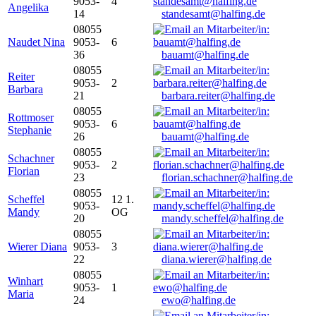
9053-
4
Angelika
14
standesamt@halfing.de
08055
Naudet Nina
9053-
6
36
bauamt@halfing.de
08055
Reiter
9053-
2
Barbara
21
barbara.reiter@halfing.de
08055
Rottmoser
9053-
6
Stephanie
26
bauamt@halfing.de
08055
Schachner
9053-
2
Florian
23
florian.schachner@halfing.de
08055
Scheffel
12 1.
9053-
Mandy
OG
20
mandy.scheffel@halfing.de
08055
Wierer Diana
9053-
3
22
diana.wierer@halfing.de
08055
Winhart
9053-
1
Maria
24
ewo@halfing.de