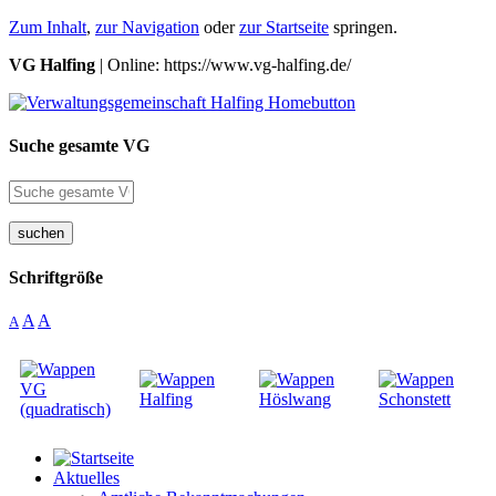
Zum Inhalt
,
zur Navigation
oder
zur Startseite
springen.
VG Halfing
| Online: https://www.vg-halfing.de/
Suche gesamte VG
suchen
Schriftgröße
A
A
A
Aktuelles