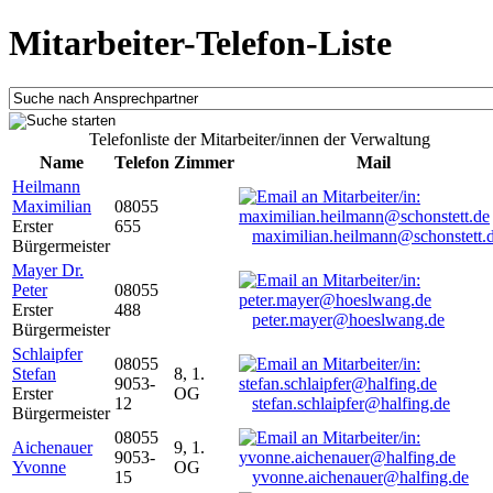
Mitarbeiter-Telefon-Liste
Telefonliste der Mitarbeiter/innen der Verwaltung
Name
Telefon
Zimmer
Mail
Heilmann
Maximilian
08055
Erster
655
maximilian.heilmann@schonstett.
Bürgermeister
Mayer Dr.
Peter
08055
Erster
488
peter.mayer@hoeslwang.de
Bürgermeister
Schlaipfer
08055
Stefan
8, 1.
9053-
Erster
OG
12
stefan.schlaipfer@halfing.de
Bürgermeister
08055
Aichenauer
9, 1.
9053-
Yvonne
OG
15
yvonne.aichenauer@halfing.de