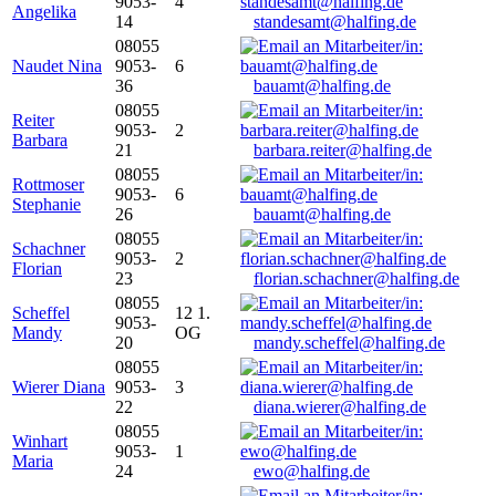
9053-
4
Angelika
14
standesamt@halfing.de
08055
Naudet Nina
9053-
6
36
bauamt@halfing.de
08055
Reiter
9053-
2
Barbara
21
barbara.reiter@halfing.de
08055
Rottmoser
9053-
6
Stephanie
26
bauamt@halfing.de
08055
Schachner
9053-
2
Florian
23
florian.schachner@halfing.de
08055
Scheffel
12 1.
9053-
Mandy
OG
20
mandy.scheffel@halfing.de
08055
Wierer Diana
9053-
3
22
diana.wierer@halfing.de
08055
Winhart
9053-
1
Maria
24
ewo@halfing.de