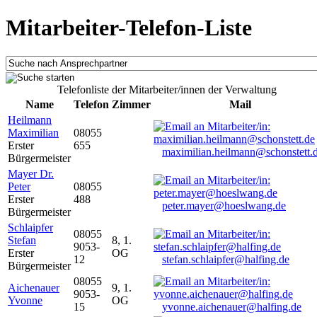
Mitarbeiter-Telefon-Liste
Telefonliste der Mitarbeiter/innen der Verwaltung
Name
Telefon
Zimmer
Mail
Heilmann
Maximilian
08055
Erster
655
maximilian.heilmann@schonstett.
Bürgermeister
Mayer Dr.
Peter
08055
Erster
488
peter.mayer@hoeslwang.de
Bürgermeister
Schlaipfer
08055
Stefan
8, 1.
9053-
Erster
OG
12
stefan.schlaipfer@halfing.de
Bürgermeister
08055
Aichenauer
9, 1.
9053-
Yvonne
OG
15
yvonne.aichenauer@halfing.de