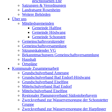
geschlossenen Ehe
Satzungen & Verordnungen
Landratsamt Rosenheim
Weitere Behörden
Über uns
Mitgliedsgemeinden
Gemeinde Halfing
Gemeinde Höslwang
Gemeinde Schonstett
Gemeinschaftsvorsitzender
Gemeinschaftsversammlung
Sitzungskalender VG
Bekanntmachungen Gemeinschaftsversammlung
Haushalt
Ortspläne
Kommunale Zusammenarbeit
Grundschulverband Amerang
Grundschulverband Bad Endorf-Höslwang
Grundschulverband Eiselfing
Mittelschulverband Bad Endorf
Mittelschulverband Eiselfing
Regionaler Planungsverband Südostoberbayern
Zweckverband zur Wasserversorgung der Schonstetter
Gruppe
Zweckverband zur Wasserversorgung der Harpfinger