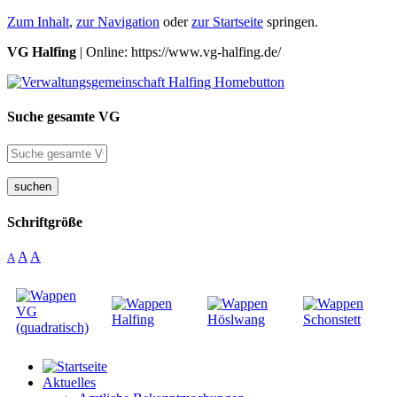
Zum Inhalt
,
zur Navigation
oder
zur Startseite
springen.
VG Halfing
| Online: https://www.vg-halfing.de/
Suche gesamte VG
suchen
Schriftgröße
A
A
A
Aktuelles