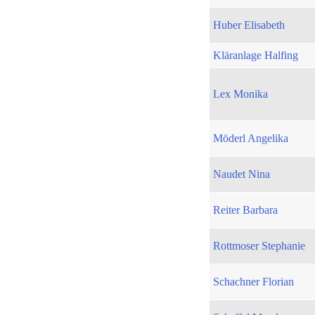
Huber Elisabeth
Kläranlage Halfing
Lex Monika
Möderl Angelika
Naudet Nina
Reiter Barbara
Rottmoser Stephanie
Schachner Florian