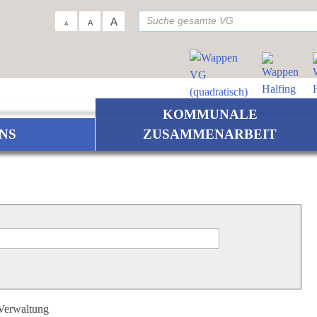
su
A
A
A
KOMMUNALE
NS
ZUSAMMENARBEIT
 Verwaltung