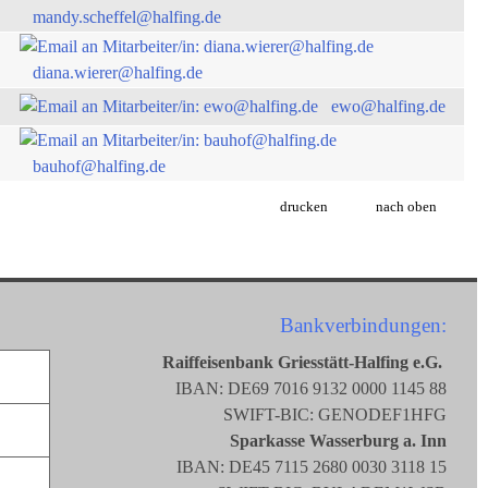
mandy.scheffel@halfing.de
diana.wierer@halfing.de
ewo@halfing.de
bauhof@halfing.de
drucken
nach oben
Bankverbindungen:
Raiffeisenbank Griesstätt-Halfing e.G.
IBAN: DE69 7016 9132 0000 1145 88
SWIFT-BIC: GENODEF1HFG
Sparkasse Wasserburg a. Inn
IBAN: DE45 7115 2680 0030 3118 15