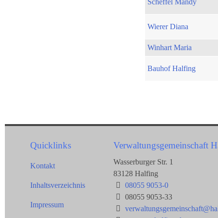
Scheffel Mandy
Wierer Diana
Winhart Maria
Bauhof Halfing
Quicklinks
Verwaltungsgemeinschaft H
Wasserburger Str. 1
Kontakt
83128 Halfing
Inhaltsverzeichnis
08055 9053-0
08055 9053-33
Impressum
verwaltungsgemeinschaft@hal