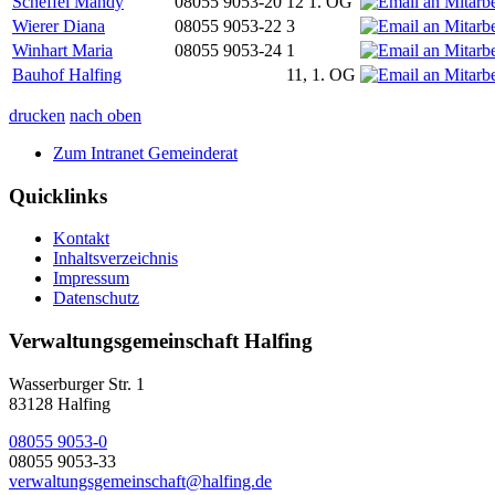
Scheffel Mandy
08055 9053-20
12 1. OG
Wierer Diana
08055 9053-22
3
Winhart Maria
08055 9053-24
1
Bauhof Halfing
11, 1. OG
drucken
nach oben
Zum Intranet Gemeinderat
Quicklinks
Kontakt
Inhaltsverzeichnis
Impressum
Datenschutz
Verwaltungsgemeinschaft Halfing
Wasserburger Str. 1
83128 Halfing
08055 9053-0
08055 9053-33
verwaltungsgemeinschaft@halfing.de