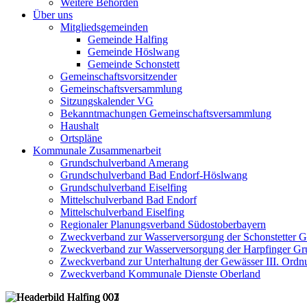
Weitere Behörden
Über uns
Mitgliedsgemeinden
Gemeinde Halfing
Gemeinde Höslwang
Gemeinde Schonstett
Gemeinschaftsvorsitzender
Gemeinschaftsversammlung
Sitzungskalender VG
Bekanntmachungen Gemeinschaftsversammlung
Haushalt
Ortspläne
Kommunale Zusammenarbeit
Grundschulverband Amerang
Grundschulverband Bad Endorf-Höslwang
Grundschulverband Eiselfing
Mittelschulverband Bad Endorf
Mittelschulverband Eiselfing
Regionaler Planungsverband Südostoberbayern
Zweckverband zur Wasserversorgung der Schonstetter 
Zweckverband zur Wasserversorgung der Harpfinger Gr
Zweckverband zur Unterhaltung der Gewässer III. Ordnu
Zweckverband Kommunale Dienste Oberland