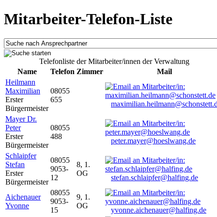
Mitarbeiter-Telefon-Liste
Telefonliste der Mitarbeiter/innen der Verwaltung
Name
Telefon
Zimmer
Mail
Heilmann
Maximilian
08055
Erster
655
maximilian.heilmann@schonstett.
Bürgermeister
Mayer Dr.
Peter
08055
Erster
488
peter.mayer@hoeslwang.de
Bürgermeister
Schlaipfer
08055
Stefan
8, 1.
9053-
Erster
OG
12
stefan.schlaipfer@halfing.de
Bürgermeister
08055
Aichenauer
9, 1.
9053-
Yvonne
OG
15
yvonne.aichenauer@halfing.de