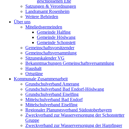
geschlossenen Ehe
Satzungen & Verordnungen
Landratsamt Rosenheim
Weitere Behörden
Über uns
Mitgliedsgemeinden
Gemeinde Halfing
Gemeinde Höslwang
Gemeinde Schonstett
Gemeinschaftsvorsitzender
Gemeinschaftsversammlung
Sitzungskalender VG
Bekanntmachungen Gemeinschaftsversammlung
Haushalt
Ortspläne
Kommunale Zusammenarbeit
Grundschulverband Amerang
Grundschulverband Bad Endorf-Höslwang
Grundschulverband Eiselfing
Mittelschulverband Bad Endorf
Mittelschulverband Eiselfing
Regionaler Planungsverband Südostoberbayern
Zweckverband zur Wasserversorgung der Schonstetter
Gruppe
Zweckverband zur Wasserversorgung der Harpfinger