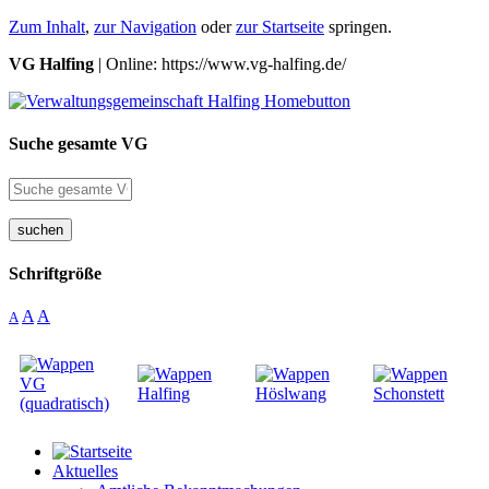
Zum Inhalt
,
zur Navigation
oder
zur Startseite
springen.
VG Halfing
| Online: https://www.vg-halfing.de/
Suche gesamte VG
suchen
Schriftgröße
A
A
A
Aktuelles