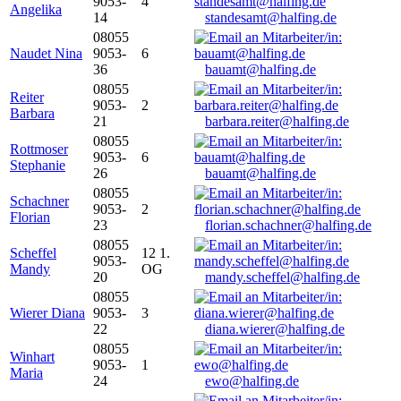
9053-
4
Angelika
14
standesamt@halfing.de
08055
Naudet Nina
9053-
6
36
bauamt@halfing.de
08055
Reiter
9053-
2
Barbara
21
barbara.reiter@halfing.de
08055
Rottmoser
9053-
6
Stephanie
26
bauamt@halfing.de
08055
Schachner
9053-
2
Florian
23
florian.schachner@halfing.de
08055
Scheffel
12 1.
9053-
Mandy
OG
20
mandy.scheffel@halfing.de
08055
Wierer Diana
9053-
3
22
diana.wierer@halfing.de
08055
Winhart
9053-
1
Maria
24
ewo@halfing.de