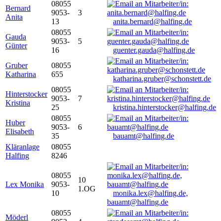
08055
Bernard
9053-
3
Anita
13
anita.bernard@halfing.de
08055
Gauda
9053-
5
Günter
16
guenter.gauda@halfing.de
Gruber
08055
Katharina
655
katharina.gruber@schonstett.de
08055
Hinterstocker
9053-
7
Kristina
25
kristina.hinterstocker@halfing.de
08055
Huber
9053-
6
Elisabeth
35
bauamt@halfing.de
Kläranlage
08055
Halfing
8246
08055
10
Lex Monika
9053-
1.OG
10
monika.lex@halfing.de,
bauamt@halfing.de
08055
Möderl