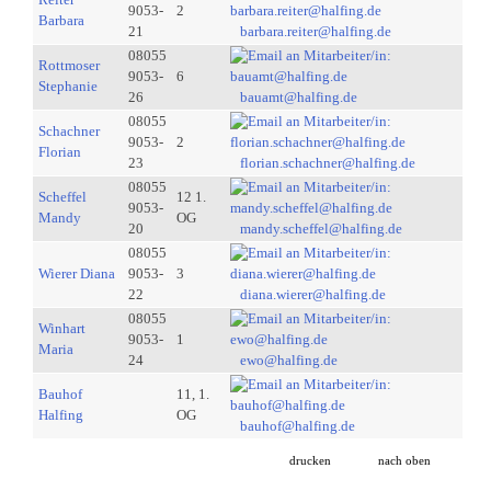
9053-
2
Barbara
21
barbara.reiter@halfing.de
08055
Rottmoser
9053-
6
Stephanie
26
bauamt@halfing.de
08055
Schachner
9053-
2
Florian
23
florian.schachner@halfing.de
08055
Scheffel
12 1.
9053-
Mandy
OG
20
mandy.scheffel@halfing.de
08055
Wierer Diana
9053-
3
22
diana.wierer@halfing.de
08055
Winhart
9053-
1
Maria
24
ewo@halfing.de
Bauhof
11, 1.
Halfing
OG
bauhof@halfing.de
drucken
nach oben