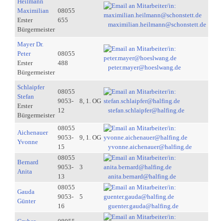
Heilmann
Maximilian
08055
Erster
655
maximilian.heilmann@schonstett.de
Bürgermeister
Mayer Dr.
Peter
08055
Erster
488
peter.mayer@hoeslwang.de
Bürgermeister
Schlaipfer
08055
Stefan
9053-
8, 1. OG
Erster
12
stefan.schlaipfer@halfing.de
Bürgermeister
08055
Aichenauer
9053-
9, 1. OG
Yvonne
15
yvonne.aichenauer@halfing.de
08055
Bernard
9053-
3
Anita
13
anita.bernard@halfing.de
08055
Gauda
9053-
5
Günter
16
guenter.gauda@halfing.de