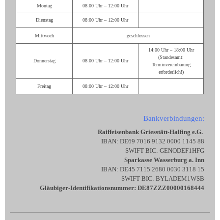
Montag
08:00 Uhr – 12:00 Uhr
Dienstag
08:00 Uhr – 12:00 Uhr
Mittwoch
geschlossen
14:00 Uhr – 18:00 Uhr
(Standesamt:
Donnerstag
08:00 Uhr – 12:00 Uhr
Terminvereinbarung
erforderlich!)
Freitag
08:00 Uhr – 12:00 Uhr
Bankverbindungen:
Raiffeisenbank Griesstätt-Halfing e.G.
IBAN: DE69 7016 9132 0000 1145 88
SWIFT-BIC: GENODEF1HFG
Sparkasse Wasserburg a. Inn
IBAN: DE45 7115 2680 0030 3118 15
SWIFT-BIC: BYLADEM1WSB
Gläubiger-Identifikationsnummer: DE87ZZZ00000168444