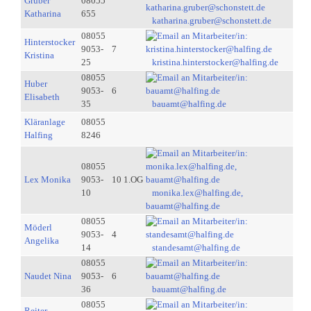
Gruber
08055
Katharina
655
katharina.gruber@schonstett.de
08055
Hinterstocker
9053-
7
Kristina
25
kristina.hinterstocker@halfing.de
08055
Huber
9053-
6
Elisabeth
35
bauamt@halfing.de
Kläranlage
08055
Halfing
8246
08055
Lex Monika
9053-
10 1.OG
10
monika.lex@halfing.de,
bauamt@halfing.de
08055
Möderl
9053-
4
Angelika
14
standesamt@halfing.de
08055
Naudet Nina
9053-
6
36
bauamt@halfing.de
08055
Reiter