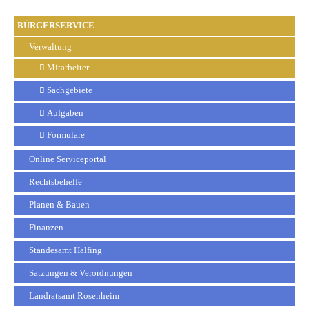
BÜRGERSERVICE
Verwaltung
Mitarbeiter
Sachgebiete
Aufgaben
Formulare
Online Serviceportal
Rechtsbehelfe
Planen & Bauen
Finanzen
Standesamt Halfing
Satzungen & Verordnungen
Landratsamt Rosenheim