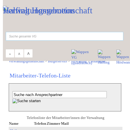
Zum Inhalt
,
zur Navigation
oder
zur Startseite
springen.
suchen
A
A
A
Sie sind hier:
Verwaltungsgemeinschaft
>
Bürgerservice
>
Verwaltung
>
Mitarbeiter
Mitarbeiter-Telefon-Liste
Telefonliste der Mitarbeiter/innen der Verwaltung
Name
Telefon
Zimmer
Mail