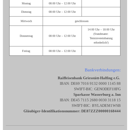
Montag
08:00 Uhr – 12:00 Uhr
Dienstag
08:00 Uhr – 12:00 Uhr
Mittwoch
geschlossen
14:00 Uhr – 18:00 Uhr
(Standesamt:
Donnerstag
08:00 Uhr – 12:00 Uhr
Terminvereinbarung
erforderlich!)
Freitag
08:00 Uhr – 12:00 Uhr
Bankverbindungen:
Raiffeisenbank Griesstätt-Halfing e.G.
IBAN: DE69 7016 9132 0000 1145 88
SWIFT-BIC: GENODEF1HFG
Sparkasse Wasserburg a. Inn
IBAN: DE45 7115 2680 0030 3118 15
SWIFT-BIC: BYLADEM1WSB
Gläubiger-Identifikationsnummer: DE87ZZZ00000168444