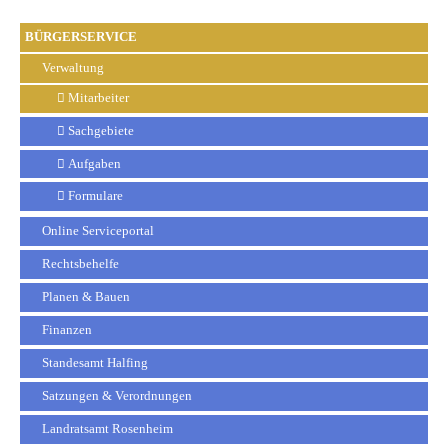
BÜRGERSERVICE
Verwaltung
Mitarbeiter
Sachgebiete
Aufgaben
Formulare
Online Serviceportal
Rechtsbehelfe
Planen & Bauen
Finanzen
Standesamt Halfing
Satzungen & Verordnungen
Landratsamt Rosenheim