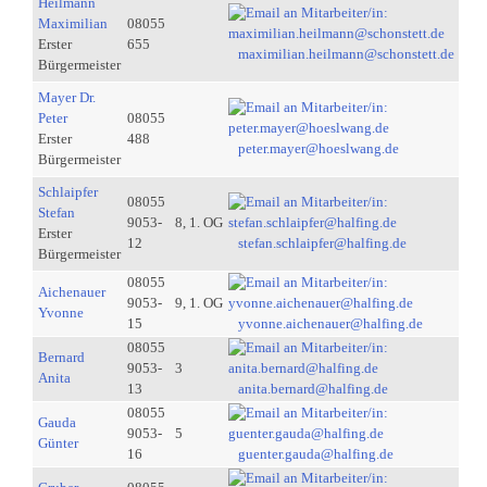
Heilmann
Maximilian
08055
Erster
655
maximilian.heilmann@schonstett.de
Bürgermeister
Mayer Dr.
Peter
08055
Erster
488
peter.mayer@hoeslwang.de
Bürgermeister
Schlaipfer
08055
Stefan
9053-
8, 1. OG
Erster
12
stefan.schlaipfer@halfing.de
Bürgermeister
08055
Aichenauer
9053-
9, 1. OG
Yvonne
15
yvonne.aichenauer@halfing.de
08055
Bernard
9053-
3
Anita
13
anita.bernard@halfing.de
08055
Gauda
9053-
5
Günter
16
guenter.gauda@halfing.de