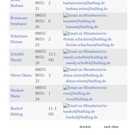
9053-
2
Barbara
21
barbara.reiter@halfing.de
08055
Rottmoser
9053-
6
Stephanie
26
bauamt@halfing.de
08055
Schachner
9053-
2
Florian
23
florian.schachner@halfing.de
08055
Scheffel
12 1.
9053-
Mandy
OG
20
mandy.scheffel@halfing.de
08055
Wierer Diana
9053-
3
22
diana.wierer@halfing.de
08055
Winhart
9053-
1
Maria
24
ewo@halfing.de
Bauhof
11, 1.
Halfing
OG
bauhof@halfing.de
drucken
nach oben