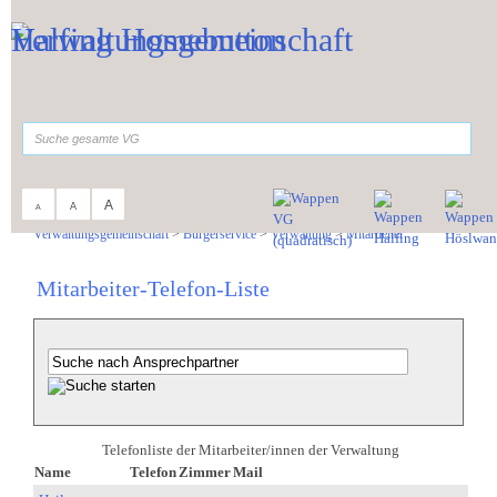
Zum Inhalt
,
zur Navigation
oder
zur Startseite
springen.
suchen
A
A
A
Sie sind hier:
Verwaltungsgemeinschaft
>
Bürgerservice
>
Verwaltung
>
Mitarbeiter
Mitarbeiter-Telefon-Liste
Telefonliste der Mitarbeiter/innen der Verwaltung
Name
Telefon
Zimmer
Mail