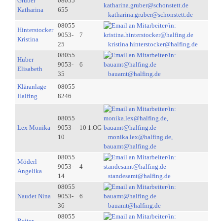
Gruber
08055
Katharina
655
katharina.gruber@schonstett.de
08055
Hinterstocker
9053-
7
Kristina
25
kristina.hinterstocker@halfing.de
08055
Huber
9053-
6
Elisabeth
35
bauamt@halfing.de
Kläranlage
08055
Halfing
8246
08055
Lex Monika
9053-
10 1.OG
10
monika.lex@halfing.de,
bauamt@halfing.de
08055
Möderl
9053-
4
Angelika
14
standesamt@halfing.de
08055
Naudet Nina
9053-
6
36
bauamt@halfing.de
08055
Reiter