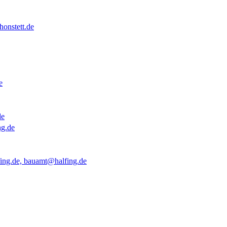
onstett.de
e
de
ng.de
ing.de, bauamt@halfing.de