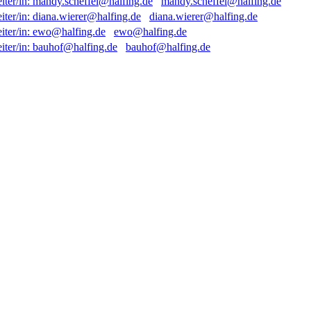
mandy.scheffel@halfing.de
diana.wierer@halfing.de
ewo@halfing.de
bauhof@halfing.de