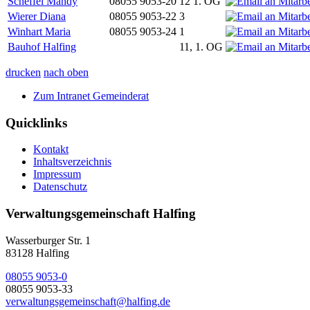
Scheffel Mandy
08055 9053-20
12 1. OG
Wierer Diana
08055 9053-22
3
Winhart Maria
08055 9053-24
1
Bauhof Halfing
11, 1. OG
drucken
nach oben
Zum Intranet Gemeinderat
Quicklinks
Kontakt
Inhaltsverzeichnis
Impressum
Datenschutz
Verwaltungsgemeinschaft Halfing
Wasserburger Str. 1
83128 Halfing
08055 9053-0
08055 9053-33
verwaltungsgemeinschaft@halfing.de