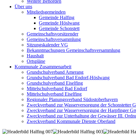
Weitere Behörden
Über uns
Mitgliedsgemeinden
Gemeinde Halfing
Gemeinde Höslwang
Gemeinde Schonstett
Gemeinschaftsvorsitzender
Gemeinschaftsversammlung
Sitzungskalender VG
Bekanntmachungen Gemeinschaftsversammlung
Haushalt
Ortspläne
Kommunale Zusammenarbeit
Grundschulverband Amerang
Grundschulverband Bad Endorf-Höslwang
Grundschulverband Eiselfing
Mittelschulverband Bad Endorf
Mittelschulverband Eiselfing
Regionaler Planungsverband Südostoberbayern
Zweckverband zur Wasserversorgung der Schonstetter 
Zweckverband zur Wasserversorgung der Harpfinger Gr
Zweckverband zur Unterhaltung der Gewässer III. Ordnu
Zweckverband Kommunale Dienste Oberland