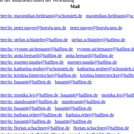
ste der Mitarbeiter/innen der Verwaltung
Mail
maximilian.heilmann@sch
peter.mayer@hoeslwang.de
stefan.schlaipfer@halfing.de
yvonne.aichenauer@halfing.d
anita.bernard@halfing.de
guenter.gauda@halfing.de
katharina.gruber@schonstett.
kristina.hinterstocker@halfi
bauamt@halfing.de
monika.lex@half
standesamt@halfing.de
bauamt@halfing.de
barbara.reiter@halfing.de
bauamt@halfing.de
florian.schachner@halfing.de