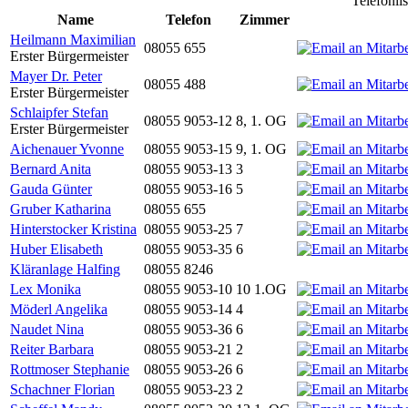
Telefonli
Name
Telefon
Zimmer
Heilmann Maximilian
08055 655
Erster Bürgermeister
Mayer Dr. Peter
08055 488
Erster Bürgermeister
Schlaipfer Stefan
08055 9053-12
8, 1. OG
Erster Bürgermeister
Aichenauer Yvonne
08055 9053-15
9, 1. OG
Bernard Anita
08055 9053-13
3
Gauda Günter
08055 9053-16
5
Gruber Katharina
08055 655
Hinterstocker Kristina
08055 9053-25
7
Huber Elisabeth
08055 9053-35
6
Kläranlage Halfing
08055 8246
Lex Monika
08055 9053-10
10 1.OG
Möderl Angelika
08055 9053-14
4
Naudet Nina
08055 9053-36
6
Reiter Barbara
08055 9053-21
2
Rottmoser Stephanie
08055 9053-26
6
Schachner Florian
08055 9053-23
2