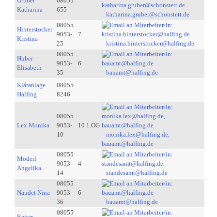
Gruber
08055
Katharina
655
katharina.gruber@schonstett.de
08055
Hinterstocker
9053-
7
Kristina
25
kristina.hinterstocker@halfing.de
08055
Huber
9053-
6
Elisabeth
35
bauamt@halfing.de
Kläranlage
08055
Halfing
8246
08055
Lex Monika
9053-
10 1.OG
10
monika.lex@halfing.de,
bauamt@halfing.de
08055
Möderl
9053-
4
Angelika
14
standesamt@halfing.de
08055
Naudet Nina
9053-
6
36
bauamt@halfing.de
08055
Reiter