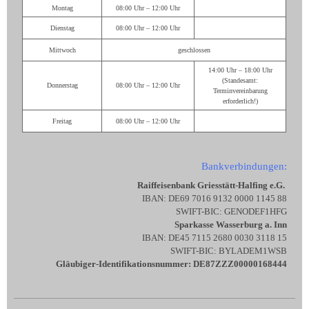
Montag
08:00 Uhr – 12:00 Uhr
Dienstag
08:00 Uhr – 12:00 Uhr
Mittwoch
geschlossen
14:00 Uhr – 18:00 Uhr
(Standesamt:
Donnerstag
08:00 Uhr – 12:00 Uhr
Terminvereinbarung
erforderlich!)
Freitag
08:00 Uhr – 12:00 Uhr
Bankverbindungen:
Raiffeisenbank Griesstätt-Halfing e.G.
IBAN: DE69 7016 9132 0000 1145 88
SWIFT-BIC: GENODEF1HFG
Sparkasse Wasserburg a. Inn
IBAN: DE45 7115 2680 0030 3118 15
SWIFT-BIC: BYLADEM1WSB
Gläubiger-Identifikationsnummer: DE87ZZZ00000168444