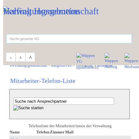
Zum Inhalt
,
zur Navigation
oder
zur Startseite
springen.
suchen
A
A
A
Sie sind hier:
Verwaltungsgemeinschaft
>
Bürgerservice
>
Verwaltung
>
Mitarbeiter
Mitarbeiter-Telefon-Liste
Telefonliste der Mitarbeiter/innen der Verwaltung
Name
Telefon
Zimmer
Mail