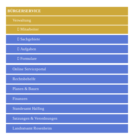
BÜRGERSERVICE
Verwaltung
Mitarbeiter
Sachgebiete
Aufgaben
Formulare
Online Serviceportal
Rechtsbehelfe
Planen & Bauen
Finanzen
Standesamt Halfing
Satzungen & Verordnungen
Landratsamt Rosenheim