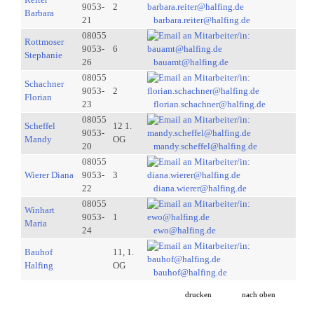
9053-
2
Barbara
21
barbara.reiter@halfing.de
08055
Rottmoser
9053-
6
Stephanie
26
bauamt@halfing.de
08055
Schachner
9053-
2
Florian
23
florian.schachner@halfing.de
08055
Scheffel
12 1.
9053-
Mandy
OG
20
mandy.scheffel@halfing.de
08055
Wierer Diana
9053-
3
22
diana.wierer@halfing.de
08055
Winhart
9053-
1
Maria
24
ewo@halfing.de
Bauhof
11, 1.
Halfing
OG
bauhof@halfing.de
drucken
nach oben