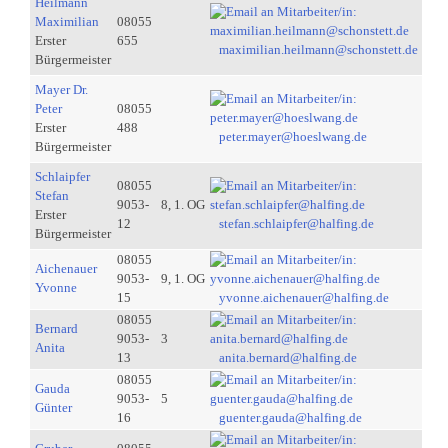
Heilmann
Maximilian
08055
Erster
655
maximilian.heilmann@schonstett.de
Bürgermeister
Mayer Dr.
Peter
08055
Erster
488
peter.mayer@hoeslwang.de
Bürgermeister
Schlaipfer
08055
Stefan
9053-
8, 1. OG
Erster
12
stefan.schlaipfer@halfing.de
Bürgermeister
08055
Aichenauer
9053-
9, 1. OG
Yvonne
15
yvonne.aichenauer@halfing.de
08055
Bernard
9053-
3
Anita
13
anita.bernard@halfing.de
08055
Gauda
9053-
5
Günter
16
guenter.gauda@halfing.de