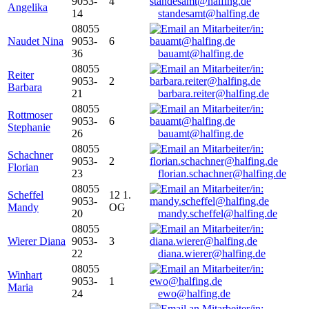
9053-
4
Angelika
14
standesamt@halfing.de
08055
Naudet Nina
9053-
6
36
bauamt@halfing.de
08055
Reiter
9053-
2
Barbara
21
barbara.reiter@halfing.de
08055
Rottmoser
9053-
6
Stephanie
26
bauamt@halfing.de
08055
Schachner
9053-
2
Florian
23
florian.schachner@halfing.de
08055
Scheffel
12 1.
9053-
Mandy
OG
20
mandy.scheffel@halfing.de
08055
Wierer Diana
9053-
3
22
diana.wierer@halfing.de
08055
Winhart
9053-
1
Maria
24
ewo@halfing.de