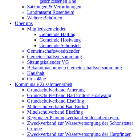
geschlossenen Ehe
Satzungen & Verordnungen
Landratsamt Rosenheim
Weitere Behörden
Über uns
Mitgliedsgemeinden
Gemeinde Halfing
Gemeinde Höslwang
Gemeinde Schonstett
Gemeinschaftsvorsitzender
Gemeinschaftsversammlung
Sitzungskalender VG
Bekanntmachungen Gemeinschaftsversammlung
Haushalt
Ortspläne
Kommunale Zusammenarbeit
Grundschulverband Amerang
Grundschulverband Bad Endorf-Höslwang
Grundschulverband Eiselfing
Mittelschulverband Bad Endorf
Mittelschulverband Eiselfing
Regionaler Planungsverband Südostoberbayern
Zweckverband zur Wasserversorgung der Schonstetter
Gruppe
Zweckverband zur Wasserversorgung der Harpfinger