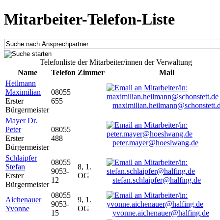
Mitarbeiter-Telefon-Liste
Telefonliste der Mitarbeiter/innen der Verwaltung
Name
Telefon
Zimmer
Mail
Heilmann
Maximilian
08055
Erster
655
maximilian.heilmann@schonstett.
Bürgermeister
Mayer Dr.
Peter
08055
Erster
488
peter.mayer@hoeslwang.de
Bürgermeister
Schlaipfer
08055
Stefan
8, 1.
9053-
Erster
OG
12
stefan.schlaipfer@halfing.de
Bürgermeister
08055
Aichenauer
9, 1.
9053-
Yvonne
OG
15
yvonne.aichenauer@halfing.de