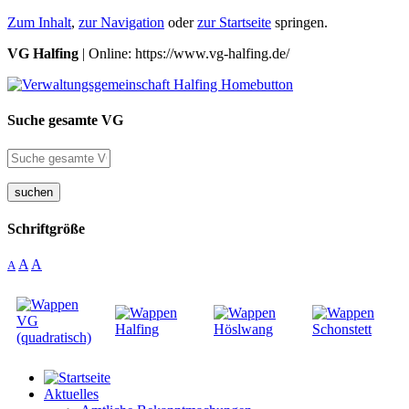
Zum Inhalt
,
zur Navigation
oder
zur Startseite
springen.
VG Halfing
| Online: https://www.vg-halfing.de/
Suche gesamte VG
suchen
Schriftgröße
A
A
A
Aktuelles