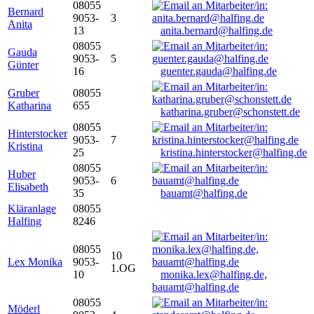
08055
Bernard
9053-
3
Anita
13
anita.bernard@halfing.de
08055
Gauda
9053-
5
Günter
16
guenter.gauda@halfing.de
Gruber
08055
Katharina
655
katharina.gruber@schonstett.de
08055
Hinterstocker
9053-
7
Kristina
25
kristina.hinterstocker@halfing.de
08055
Huber
9053-
6
Elisabeth
35
bauamt@halfing.de
Kläranlage
08055
Halfing
8246
08055
10
Lex Monika
9053-
1.OG
10
monika.lex@halfing.de,
bauamt@halfing.de
08055
Möderl