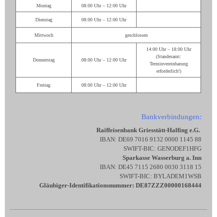
Montag
08:00 Uhr – 12:00 Uhr
Dienstag
08:00 Uhr – 12:00 Uhr
Mittwoch
geschlossen
14:00 Uhr – 18:00 Uhr
(Standesamt:
Donnerstag
08:00 Uhr – 12:00 Uhr
Terminvereinbarung
erforderlich!)
Freitag
08:00 Uhr – 12:00 Uhr
Bankverbindungen:
Raiffeisenbank Griesstätt-Halfing e.G.
IBAN: DE69 7016 9132 0000 1145 88
SWIFT-BIC: GENODEF1HFG
Sparkasse Wasserburg a. Inn
IBAN: DE45 7115 2680 0030 3118 15
SWIFT-BIC: BYLADEM1WSB
Gläubiger-Identifikationsnummer: DE87ZZZ00000168444