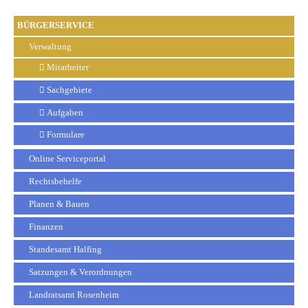
BÜRGERSERVICE
Verwaltung
Mitarbeiter
Sachgebiete
Aufgaben
Formulare
Online Serviceportal
Rechtsbehelfe
Planen & Bauen
Finanzen
Standesamt Halfing
Satzungen & Verordnungen
Landratsamt Rosenheim