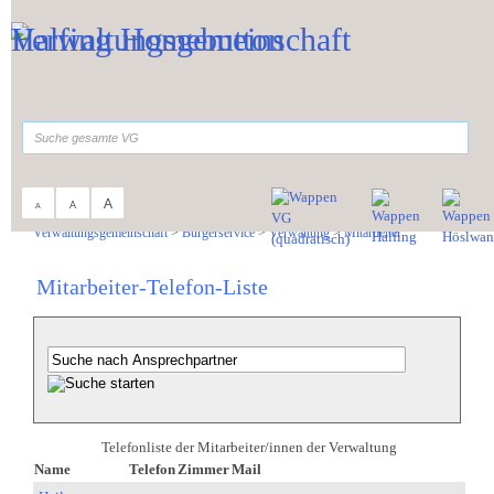
Zum Inhalt
,
zur Navigation
oder
zur Startseite
springen.
suchen
A
A
A
Sie sind hier:
Verwaltungsgemeinschaft
>
Bürgerservice
>
Verwaltung
>
Mitarbeiter
Mitarbeiter-Telefon-Liste
Telefonliste der Mitarbeiter/innen der Verwaltung
Name
Telefon
Zimmer
Mail