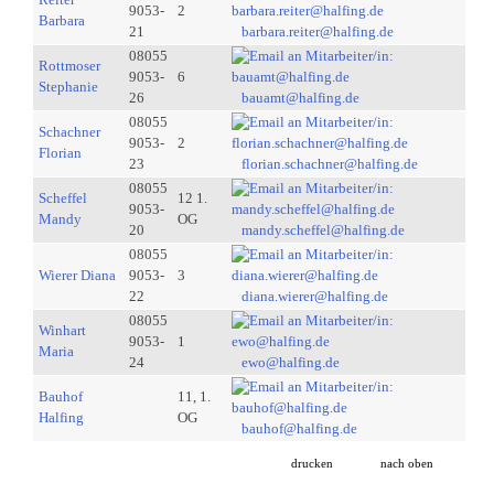
9053-
2
Barbara
21
barbara.reiter@halfing.de
08055
Rottmoser
9053-
6
Stephanie
26
bauamt@halfing.de
08055
Schachner
9053-
2
Florian
23
florian.schachner@halfing.de
08055
Scheffel
12 1.
9053-
Mandy
OG
20
mandy.scheffel@halfing.de
08055
Wierer Diana
9053-
3
22
diana.wierer@halfing.de
08055
Winhart
9053-
1
Maria
24
ewo@halfing.de
Bauhof
11, 1.
Halfing
OG
bauhof@halfing.de
drucken
nach oben