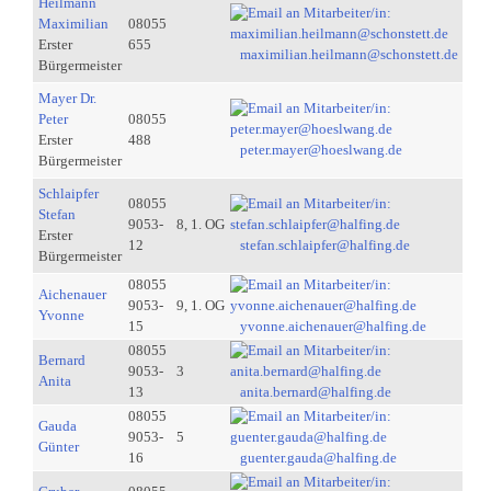
Heilmann
Maximilian
08055
Erster
655
maximilian.heilmann@schonstett.de
Bürgermeister
Mayer Dr.
Peter
08055
Erster
488
peter.mayer@hoeslwang.de
Bürgermeister
Schlaipfer
08055
Stefan
9053-
8, 1. OG
Erster
12
stefan.schlaipfer@halfing.de
Bürgermeister
08055
Aichenauer
9053-
9, 1. OG
Yvonne
15
yvonne.aichenauer@halfing.de
08055
Bernard
9053-
3
Anita
13
anita.bernard@halfing.de
08055
Gauda
9053-
5
Günter
16
guenter.gauda@halfing.de