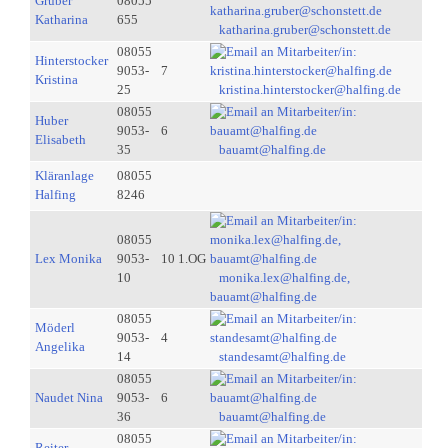
Gruber
08055
Katharina
655
katharina.gruber@schonstett.de
08055
Hinterstocker
9053-
7
Kristina
25
kristina.hinterstocker@halfing.de
08055
Huber
9053-
6
Elisabeth
35
bauamt@halfing.de
Kläranlage
08055
Halfing
8246
08055
Lex Monika
9053-
10 1.OG
10
monika.lex@halfing.de,
bauamt@halfing.de
08055
Möderl
9053-
4
Angelika
14
standesamt@halfing.de
08055
Naudet Nina
9053-
6
36
bauamt@halfing.de
08055
Reiter