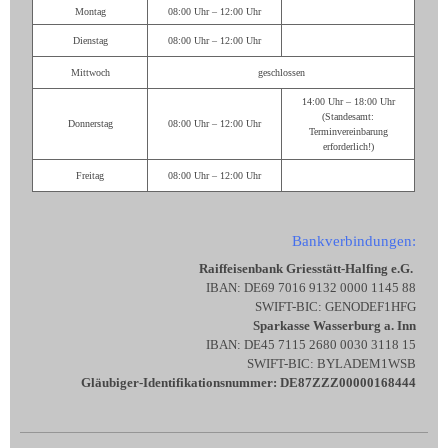
Montag
08:00 Uhr – 12:00 Uhr
Dienstag
08:00 Uhr – 12:00 Uhr
Mittwoch
geschlossen
14:00 Uhr – 18:00 Uhr
(Standesamt:
Donnerstag
08:00 Uhr – 12:00 Uhr
Terminvereinbarung
erforderlich!)
Freitag
08:00 Uhr – 12:00 Uhr
Bankverbindungen:
Raiffeisenbank Griesstätt-Halfing e.G.
IBAN: DE69 7016 9132 0000 1145 88
SWIFT-BIC: GENODEF1HFG
Sparkasse Wasserburg a. Inn
IBAN: DE45 7115 2680 0030 3118 15
SWIFT-BIC: BYLADEM1WSB
Gläubiger-Identifikationsnummer: DE87ZZZ00000168444