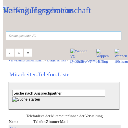
Zum Inhalt
,
zur Navigation
oder
zur Startseite
springen.
suchen
A
A
A
Sie sind hier:
Verwaltungsgemeinschaft
>
Bürgerservice
>
Verwaltung
>
Mitarbeiter
Mitarbeiter-Telefon-Liste
Telefonliste der Mitarbeiter/innen der Verwaltung
Name
Telefon
Zimmer
Mail