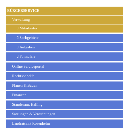
BÜRGERSERVICE
Verwaltung
Mitarbeiter
Sachgebiete
Aufgaben
Formulare
Online Serviceportal
Rechtsbehelfe
Planen & Bauen
Finanzen
Standesamt Halfing
Satzungen & Verordnungen
Landratsamt Rosenheim