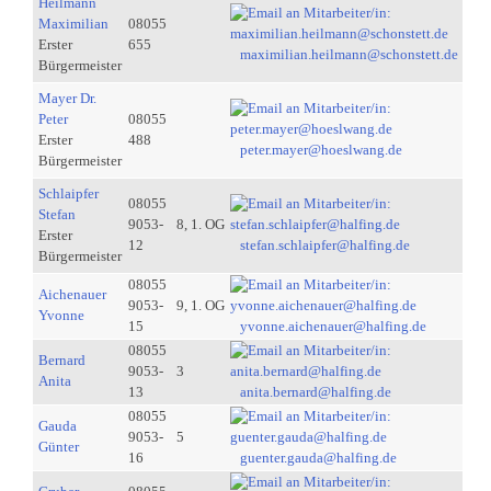
Heilmann
Maximilian
08055
Erster
655
maximilian.heilmann@schonstett.de
Bürgermeister
Mayer Dr.
Peter
08055
Erster
488
peter.mayer@hoeslwang.de
Bürgermeister
Schlaipfer
08055
Stefan
9053-
8, 1. OG
Erster
12
stefan.schlaipfer@halfing.de
Bürgermeister
08055
Aichenauer
9053-
9, 1. OG
Yvonne
15
yvonne.aichenauer@halfing.de
08055
Bernard
9053-
3
Anita
13
anita.bernard@halfing.de
08055
Gauda
9053-
5
Günter
16
guenter.gauda@halfing.de