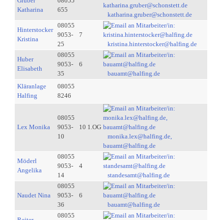
Gruber
08055
Katharina
655
katharina.gruber@schonstett.de
08055
Hinterstocker
9053-
7
Kristina
25
kristina.hinterstocker@halfing.de
08055
Huber
9053-
6
Elisabeth
35
bauamt@halfing.de
Kläranlage
08055
Halfing
8246
08055
Lex Monika
9053-
10 1.OG
10
monika.lex@halfing.de,
bauamt@halfing.de
08055
Möderl
9053-
4
Angelika
14
standesamt@halfing.de
08055
Naudet Nina
9053-
6
36
bauamt@halfing.de
08055
Reiter