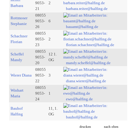
9053-
2
Barbara
21
barbara.reiter@halfing.de
08055
Rottmoser
9053-
6
Stephanie
26
bauamt@halfing.de
08055
Schachner
9053-
2
Florian
23
florian.schachner@halfing.de
08055
Scheffel
12 1.
9053-
Mandy
OG
20
mandy.scheffel@halfing.de
08055
Wierer Diana
9053-
3
22
diana.wierer@halfing.de
08055
Winhart
9053-
1
Maria
24
ewo@halfing.de
Bauhof
11, 1.
Halfing
OG
bauhof@halfing.de
drucken
nach oben