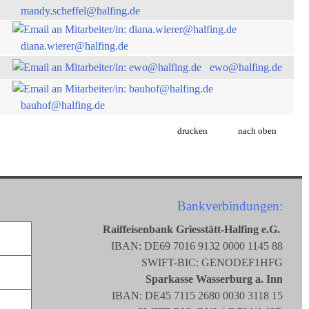
mandy.scheffel@halfing.de
diana.wierer@halfing.de
ewo@halfing.de
bauhof@halfing.de
drucken
nach oben
Bankverbindungen:
Raiffeisenbank Griesstätt-Halfing e.G.
IBAN: DE69 7016 9132 0000 1145 88
SWIFT-BIC: GENODEF1HFG
Sparkasse Wasserburg a. Inn
IBAN: DE45 7115 2680 0030 3118 15