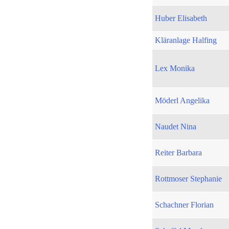
Huber Elisabeth
Kläranlage Halfing
Lex Monika
Möderl Angelika
Naudet Nina
Reiter Barbara
Rottmoser Stephanie
Schachner Florian