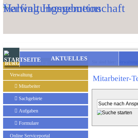
Zum Inhalt
,
zur Navigation
oder
zur Startseite
springen.
AKTUELLES
Sie sind hier:
Verwaltung
BÜRGERSERVICE
Verwaltung
Mitarbeiter-T
Mitarbeiter
Sachgebiete
Aufgaben
Formulare
Online Serviceportal