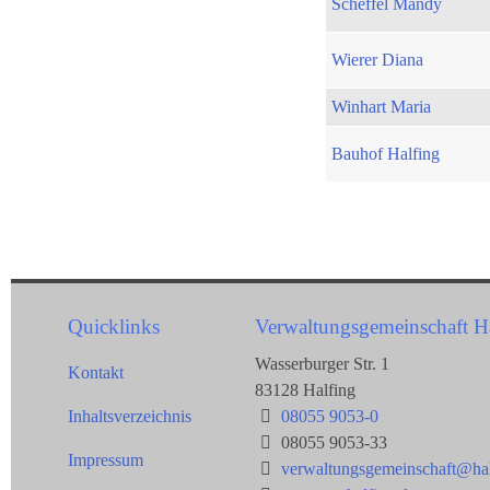
Scheffel Mandy
Wierer Diana
Winhart Maria
Bauhof Halfing
Quicklinks
Verwaltungsgemeinschaft H
Wasserburger Str. 1
Kontakt
83128 Halfing
Inhaltsverzeichnis
08055 9053-0
08055 9053-33
Impressum
verwaltungsgemeinschaft@hal