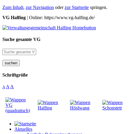
Zum Inhalt
,
zur Navigation
oder
zur Startseite
springen.
VG Halfing
| Online: https://www.vg-halfing.de/
Suche gesamte VG
suchen
Schriftgröße
A
A
A
Aktuelles