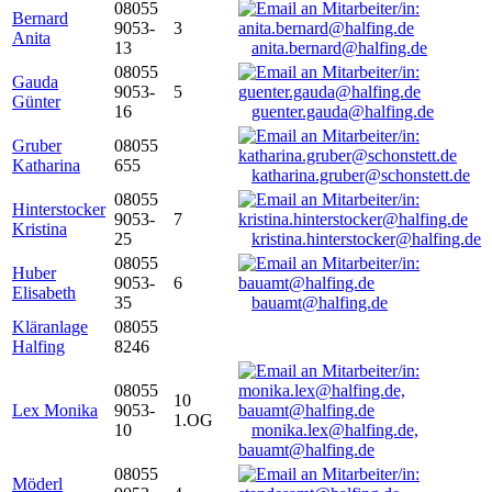
08055
Bernard
9053-
3
Anita
13
anita.bernard@halfing.de
08055
Gauda
9053-
5
Günter
16
guenter.gauda@halfing.de
Gruber
08055
Katharina
655
katharina.gruber@schonstett.de
08055
Hinterstocker
9053-
7
Kristina
25
kristina.hinterstocker@halfing.de
08055
Huber
9053-
6
Elisabeth
35
bauamt@halfing.de
Kläranlage
08055
Halfing
8246
08055
10
Lex Monika
9053-
1.OG
10
monika.lex@halfing.de,
bauamt@halfing.de
08055
Möderl