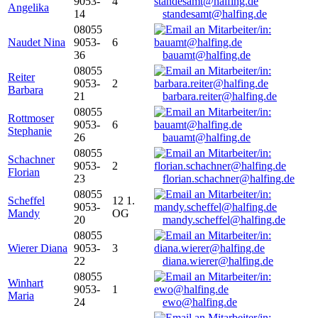
9053-
4
Angelika
14
standesamt@halfing.de
08055
Naudet Nina
9053-
6
36
bauamt@halfing.de
08055
Reiter
9053-
2
Barbara
21
barbara.reiter@halfing.de
08055
Rottmoser
9053-
6
Stephanie
26
bauamt@halfing.de
08055
Schachner
9053-
2
Florian
23
florian.schachner@halfing.de
08055
Scheffel
12 1.
9053-
Mandy
OG
20
mandy.scheffel@halfing.de
08055
Wierer Diana
9053-
3
22
diana.wierer@halfing.de
08055
Winhart
9053-
1
Maria
24
ewo@halfing.de