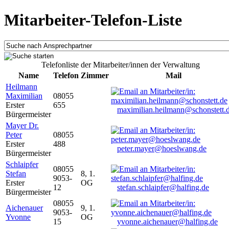
Mitarbeiter-Telefon-Liste
Telefonliste der Mitarbeiter/innen der Verwaltung
Name
Telefon
Zimmer
Mail
Heilmann
Maximilian
08055
Erster
655
maximilian.heilmann@schonstett.
Bürgermeister
Mayer Dr.
Peter
08055
Erster
488
peter.mayer@hoeslwang.de
Bürgermeister
Schlaipfer
08055
Stefan
8, 1.
9053-
Erster
OG
12
stefan.schlaipfer@halfing.de
Bürgermeister
08055
Aichenauer
9, 1.
9053-
Yvonne
OG
15
yvonne.aichenauer@halfing.de