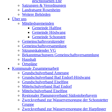
geschlossenen Ehe
Satzungen & Verordnungen
Landratsamt Rosenheim
Weitere Behörden
Über uns
Mitgliedsgemeinden
Gemeinde Halfing
Gemeinde Höslwang
Gemeinde Schonstett
Gemeinschaftsvorsitzender
Gemeinschaftsversammlung
Sitzungskalender VG
Bekanntmachungen Gemeinschaftsversammlung
Haushalt
Ortspläne
Kommunale Zusammenarbeit
Grundschulverband Amerang
Grundschulverband Bad Endorf-Höslwang
Grundschulverband Eiselfing
Mittelschulverband Bad Endorf
Mittelschulverband Eiselfing
Regionaler Planungsverband Südostoberbayern
Zweckverband zur Wasserversorgung der Schonstetter
Gruppe
Zweckverband zur Wasserversorgung der Harpfinger