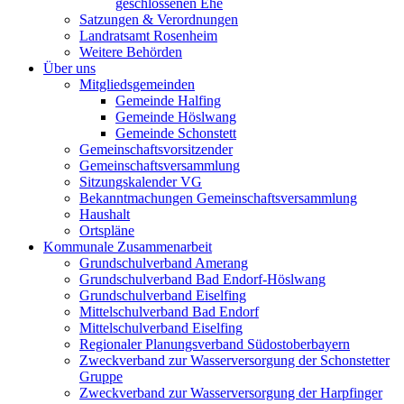
geschlossenen Ehe
Satzungen & Verordnungen
Landratsamt Rosenheim
Weitere Behörden
Über uns
Mitgliedsgemeinden
Gemeinde Halfing
Gemeinde Höslwang
Gemeinde Schonstett
Gemeinschaftsvorsitzender
Gemeinschaftsversammlung
Sitzungskalender VG
Bekanntmachungen Gemeinschaftsversammlung
Haushalt
Ortspläne
Kommunale Zusammenarbeit
Grundschulverband Amerang
Grundschulverband Bad Endorf-Höslwang
Grundschulverband Eiselfing
Mittelschulverband Bad Endorf
Mittelschulverband Eiselfing
Regionaler Planungsverband Südostoberbayern
Zweckverband zur Wasserversorgung der Schonstetter
Gruppe
Zweckverband zur Wasserversorgung der Harpfinger