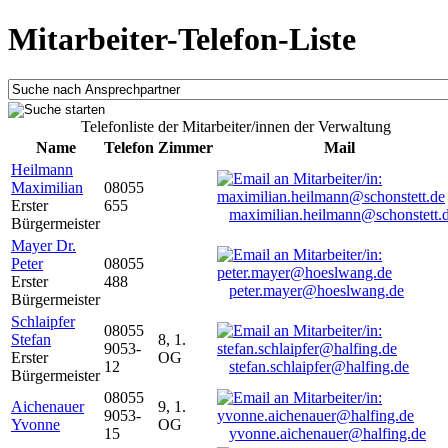
Mitarbeiter-Telefon-Liste
Telefonliste der Mitarbeiter/innen der Verwaltung
Name
Telefon
Zimmer
Mail
Heilmann
Maximilian
08055
Erster
655
maximilian.heilmann@schonstett.
Bürgermeister
Mayer Dr.
Peter
08055
Erster
488
peter.mayer@hoeslwang.de
Bürgermeister
Schlaipfer
08055
Stefan
8, 1.
9053-
Erster
OG
12
stefan.schlaipfer@halfing.de
Bürgermeister
08055
Aichenauer
9, 1.
9053-
Yvonne
OG
15
yvonne.aichenauer@halfing.de