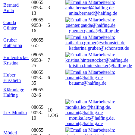
08055
Bernard
9053-
3
Anita
13
anita.bernard@halfing.de
08055
Gauda
9053-
5
Günter
16
guenter.gauda@halfing.de
Gruber
08055
Katharina
655
katharina.gruber@schonstett.de
08055
Hinterstocker
9053-
7
Kristina
25
kristina.hinterstocker@halfing.de
08055
Huber
9053-
6
Elisabeth
35
bauamt@halfing.de
Kläranlage
08055
Halfing
8246
08055
10
Lex Monika
9053-
1.OG
10
monika.lex@halfing.de,
bauamt@halfing.de
08055
Möderl