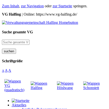
Zum Inhalt
,
zur Navigation
oder
zur Startseite
springen.
VG Halfing
| Online: https://www.vg-halfing.de/
Suche gesamte VG
suchen
Schriftgröße
A
A
A
Aktuelles