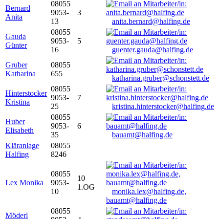
08055
Bernard
9053-
3
Anita
13
anita.bernard@halfing.de
08055
Gauda
9053-
5
Günter
16
guenter.gauda@halfing.de
Gruber
08055
Katharina
655
katharina.gruber@schonstett.de
08055
Hinterstocker
9053-
7
Kristina
25
kristina.hinterstocker@halfing.de
08055
Huber
9053-
6
Elisabeth
35
bauamt@halfing.de
Kläranlage
08055
Halfing
8246
08055
10
Lex Monika
9053-
1.OG
10
monika.lex@halfing.de,
bauamt@halfing.de
08055
Möderl