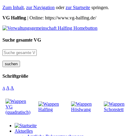
Zum Inhalt
,
zur Navigation
oder
zur Startseite
springen.
VG Halfing
| Online: https://www.vg-halfing.de/
Suche gesamte VG
suchen
Schriftgröße
A
A
A
Aktuelles