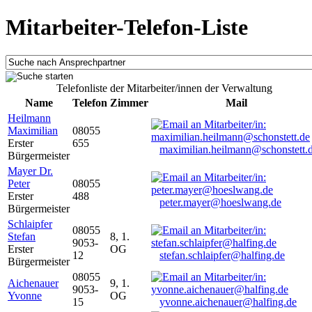
Mitarbeiter-Telefon-Liste
Telefonliste der Mitarbeiter/innen der Verwaltung
Name
Telefon
Zimmer
Mail
Heilmann
Maximilian
08055
Erster
655
maximilian.heilmann@schonstett.
Bürgermeister
Mayer Dr.
Peter
08055
Erster
488
peter.mayer@hoeslwang.de
Bürgermeister
Schlaipfer
08055
Stefan
8, 1.
9053-
Erster
OG
12
stefan.schlaipfer@halfing.de
Bürgermeister
08055
Aichenauer
9, 1.
9053-
Yvonne
OG
15
yvonne.aichenauer@halfing.de