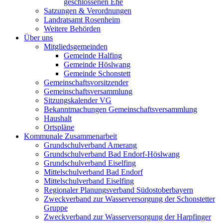
geschlossenen Ehe
Satzungen & Verordnungen
Landratsamt Rosenheim
Weitere Behörden
Über uns
Mitgliedsgemeinden
Gemeinde Halfing
Gemeinde Höslwang
Gemeinde Schonstett
Gemeinschaftsvorsitzender
Gemeinschaftsversammlung
Sitzungskalender VG
Bekanntmachungen Gemeinschaftsversammlung
Haushalt
Ortspläne
Kommunale Zusammenarbeit
Grundschulverband Amerang
Grundschulverband Bad Endorf-Höslwang
Grundschulverband Eiselfing
Mittelschulverband Bad Endorf
Mittelschulverband Eiselfing
Regionaler Planungsverband Südostoberbayern
Zweckverband zur Wasserversorgung der Schonstetter
Gruppe
Zweckverband zur Wasserversorgung der Harpfinger