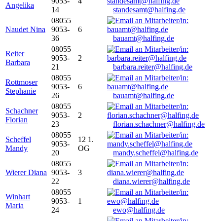
9053-
4
Angelika
14
standesamt@halfing.de
08055
Naudet Nina
9053-
6
36
bauamt@halfing.de
08055
Reiter
9053-
2
Barbara
21
barbara.reiter@halfing.de
08055
Rottmoser
9053-
6
Stephanie
26
bauamt@halfing.de
08055
Schachner
9053-
2
Florian
23
florian.schachner@halfing.de
08055
Scheffel
12 1.
9053-
Mandy
OG
20
mandy.scheffel@halfing.de
08055
Wierer Diana
9053-
3
22
diana.wierer@halfing.de
08055
Winhart
9053-
1
Maria
24
ewo@halfing.de