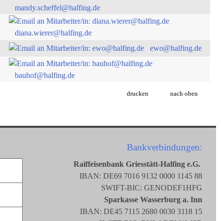
mandy.scheffel@halfing.de
diana.wierer@halfing.de
ewo@halfing.de
bauhof@halfing.de
drucken
nach oben
Bankverbindungen:
Raiffeisenbank Griesstätt-Halfing e.G.
IBAN: DE69 7016 9132 0000 1145 88
SWIFT-BIC: GENODEF1HFG
Sparkasse Wasserburg a. Inn
IBAN: DE45 7115 2680 0030 3118 15