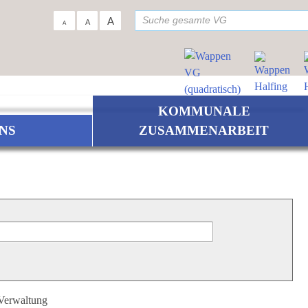
su
A
A
A
KOMMUNALE
NS
ZUSAMMENARBEIT
 Verwaltung