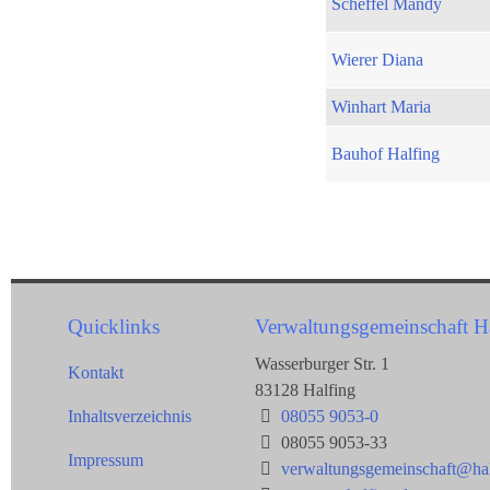
Scheffel Mandy
Wierer Diana
Winhart Maria
Bauhof Halfing
Quicklinks
Verwaltungsgemeinschaft H
Wasserburger Str. 1
Kontakt
83128 Halfing
Inhaltsverzeichnis
08055 9053-0
08055 9053-33
Impressum
verwaltungsgemeinschaft@hal