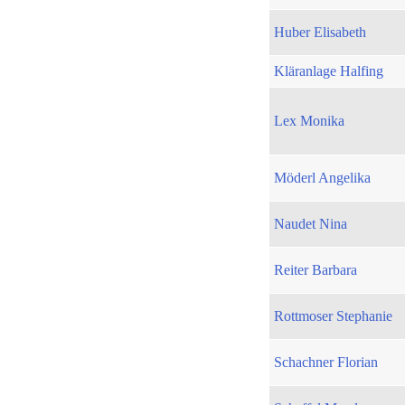
Huber Elisabeth
Kläranlage Halfing
Lex Monika
Möderl Angelika
Naudet Nina
Reiter Barbara
Rottmoser Stephanie
Schachner Florian