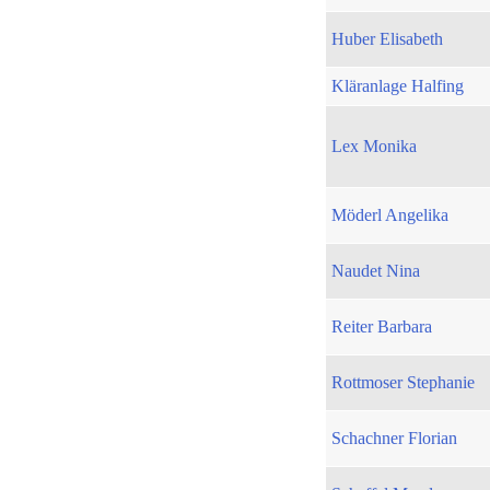
Huber Elisabeth
Kläranlage Halfing
Lex Monika
Möderl Angelika
Naudet Nina
Reiter Barbara
Rottmoser Stephanie
Schachner Florian