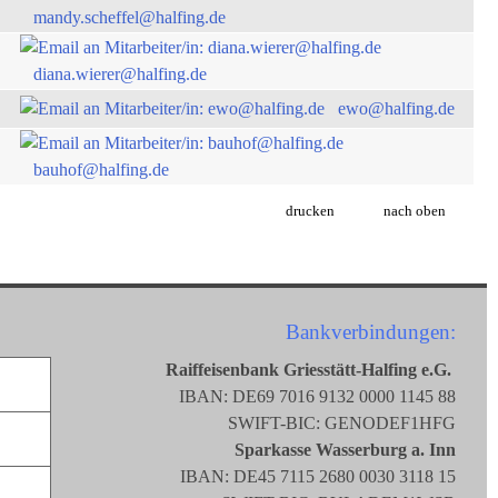
mandy.scheffel@halfing.de
diana.wierer@halfing.de
ewo@halfing.de
bauhof@halfing.de
drucken
nach oben
Bankverbindungen:
Raiffeisenbank Griesstätt-Halfing e.G.
IBAN: DE69 7016 9132 0000 1145 88
SWIFT-BIC: GENODEF1HFG
Sparkasse Wasserburg a. Inn
IBAN: DE45 7115 2680 0030 3118 15