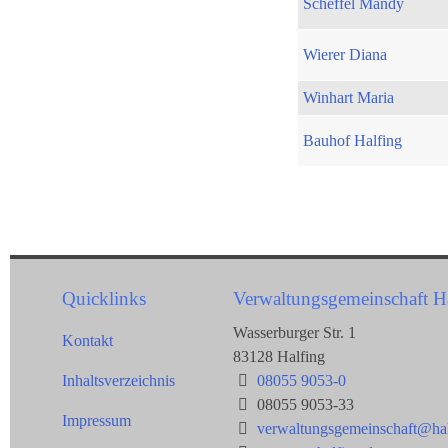
Scheffel Mandy
Wierer Diana
Winhart Maria
Bauhof Halfing
Quicklinks
Verwaltungsgemeinschaft H
Wasserburger Str. 1
Kontakt
83128 Halfing
Inhaltsverzeichnis
08055 9053-0
08055 9053-33
Impressum
verwaltungsgemeinschaft@hal