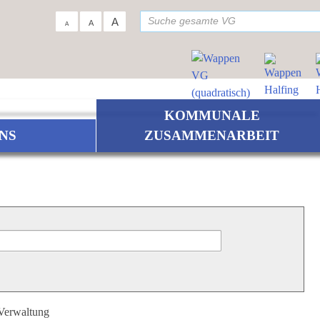
su
A
A
A
KOMMUNALE
NS
ZUSAMMENARBEIT
 Verwaltung