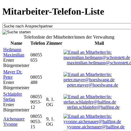
Mitarbeiter-Telefon-Liste
Telefonliste der Mitarbeiter/innen der Verwaltung
Name
Telefon
Zimmer
Mail
Heilmann
Maximilian
08055
Erster
655
maximilian.heilmann@schonstett.
Bürgermeister
Mayer Dr.
Peter
08055
Erster
488
peter.mayer@hoeslwang.de
Bürgermeister
Schlaipfer
08055
Stefan
8, 1.
9053-
Erster
OG
12
stefan.schlaipfer@halfing.de
Bürgermeister
08055
Aichenauer
9, 1.
9053-
Yvonne
OG
15
yvonne.aichenauer@halfing.de