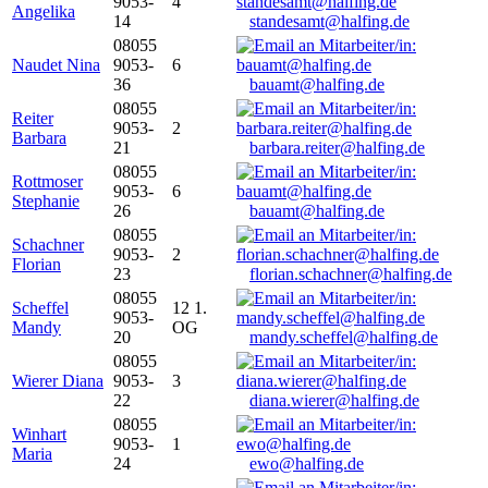
9053-
4
Angelika
14
standesamt@halfing.de
08055
Naudet Nina
9053-
6
36
bauamt@halfing.de
08055
Reiter
9053-
2
Barbara
21
barbara.reiter@halfing.de
08055
Rottmoser
9053-
6
Stephanie
26
bauamt@halfing.de
08055
Schachner
9053-
2
Florian
23
florian.schachner@halfing.de
08055
Scheffel
12 1.
9053-
Mandy
OG
20
mandy.scheffel@halfing.de
08055
Wierer Diana
9053-
3
22
diana.wierer@halfing.de
08055
Winhart
9053-
1
Maria
24
ewo@halfing.de