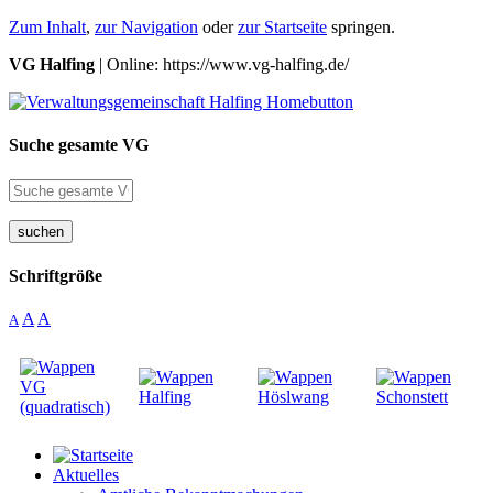
Zum Inhalt
,
zur Navigation
oder
zur Startseite
springen.
VG Halfing
| Online: https://www.vg-halfing.de/
Suche gesamte VG
suchen
Schriftgröße
A
A
A
Aktuelles