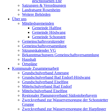
geschlossenen Ehe
Satzungen & Verordnungen
Landratsamt Rosenheim
Weitere Behörden
Über uns
Mitgliedsgemeinden
Gemeinde Halfing
Gemeinde Höslwang
Gemeinde Schonstett
Gemeinschaftsvorsitzender
Gemeinschaftsversammlung
Sitzungskalender VG
Bekanntmachungen Gemeinschaftsversammlung
Haushalt
Ortspläne
Kommunale Zusammenarbeit
Grundschulverband Amerang
Grundschulverband Bad Endorf-Höslwang
Grundschulverband Eiselfing
Mittelschulverband Bad Endorf
Mittelschulverband Eiselfing
Regionaler Planungsverband Südostoberbayern
Zweckverband zur Wasserversorgung der Schonstetter
Gruppe
Zweckverband zur Wasserversorgung der Harpfinger