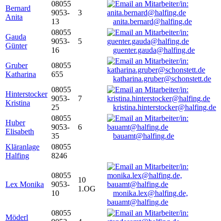
08055
Bernard
9053-
3
Anita
13
anita.bernard@halfing.de
08055
Gauda
9053-
5
Günter
16
guenter.gauda@halfing.de
Gruber
08055
Katharina
655
katharina.gruber@schonstett.de
08055
Hinterstocker
9053-
7
Kristina
25
kristina.hinterstocker@halfing.de
08055
Huber
9053-
6
Elisabeth
35
bauamt@halfing.de
Kläranlage
08055
Halfing
8246
08055
10
Lex Monika
9053-
1.OG
10
monika.lex@halfing.de,
bauamt@halfing.de
08055
Möderl