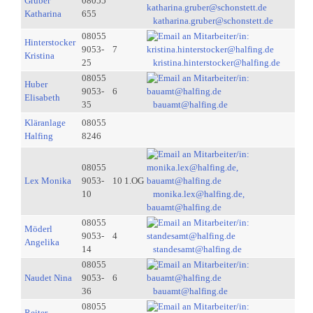
Gruber
08055
Katharina
655
katharina.gruber@schonstett.de
08055
Hinterstocker
9053-
7
Kristina
25
kristina.hinterstocker@halfing.de
08055
Huber
9053-
6
Elisabeth
35
bauamt@halfing.de
Kläranlage
08055
Halfing
8246
08055
Lex Monika
9053-
10 1.OG
10
monika.lex@halfing.de,
bauamt@halfing.de
08055
Möderl
9053-
4
Angelika
14
standesamt@halfing.de
08055
Naudet Nina
9053-
6
36
bauamt@halfing.de
08055
Reiter