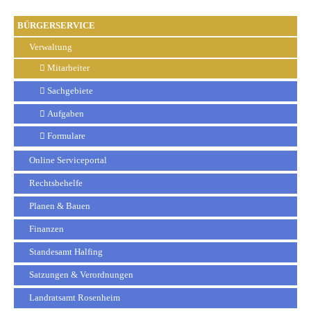
BÜRGERSERVICE
Verwaltung
Mitarbeiter
Sachgebiete
Aufgaben
Formulare
Online Serviceportal
Rechtsbehelfe
Planen & Bauen
Finanzen
Standesamt Halfing
Satzungen & Verordnungen
Landratsamt Rosenheim