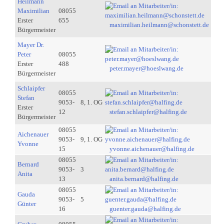
Heilmann
Maximilian
08055
Erster
655
maximilian.heilmann@schonstett.de
Bürgermeister
Mayer Dr.
Peter
08055
Erster
488
peter.mayer@hoeslwang.de
Bürgermeister
Schlaipfer
08055
Stefan
9053-
8, 1. OG
Erster
12
stefan.schlaipfer@halfing.de
Bürgermeister
08055
Aichenauer
9053-
9, 1. OG
Yvonne
15
yvonne.aichenauer@halfing.de
08055
Bernard
9053-
3
Anita
13
anita.bernard@halfing.de
08055
Gauda
9053-
5
Günter
16
guenter.gauda@halfing.de