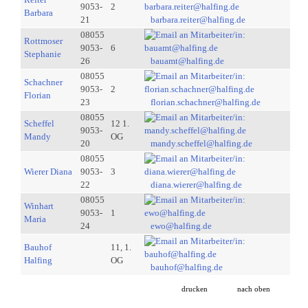
9053-
2
Barbara
21
barbara.reiter@halfing.de
08055
Rottmoser
9053-
6
Stephanie
26
bauamt@halfing.de
08055
Schachner
9053-
2
Florian
23
florian.schachner@halfing.de
08055
Scheffel
12 1.
9053-
Mandy
OG
20
mandy.scheffel@halfing.de
08055
Wierer Diana
9053-
3
22
diana.wierer@halfing.de
08055
Winhart
9053-
1
Maria
24
ewo@halfing.de
Bauhof
11, 1.
Halfing
OG
bauhof@halfing.de
drucken
nach oben