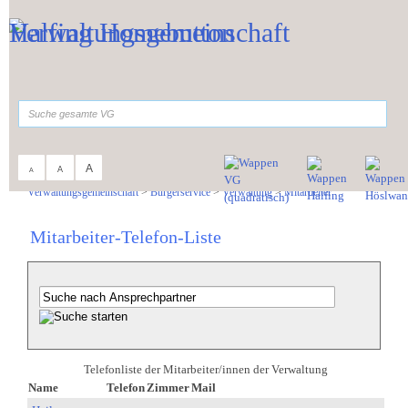
Zum Inhalt
,
zur Navigation
oder
zur Startseite
springen.
suchen
A
A
A
Sie sind hier:
Verwaltungsgemeinschaft
>
Bürgerservice
>
Verwaltung
>
Mitarbeiter
Mitarbeiter-Telefon-Liste
Telefonliste der Mitarbeiter/innen der Verwaltung
Name
Telefon
Zimmer
Mail