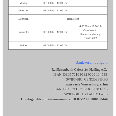
Montag
08:00 Uhr – 12:00 Uhr
Dienstag
08:00 Uhr – 12:00 Uhr
Mittwoch
geschlossen
14:00 Uhr – 18:00 Uhr
(Standesamt:
Donnerstag
08:00 Uhr – 12:00 Uhr
Terminvereinbarung
erforderlich!)
Freitag
08:00 Uhr – 12:00 Uhr
Bankverbindungen:
Raiffeisenbank Griesstätt-Halfing e.G.
IBAN: DE69 7016 9132 0000 1145 88
SWIFT-BIC: GENODEF1HFG
Sparkasse Wasserburg a. Inn
IBAN: DE45 7115 2680 0030 3118 15
SWIFT-BIC: BYLADEM1WSB
Gläubiger-Identifikationsnummer: DE87ZZZ00000168444