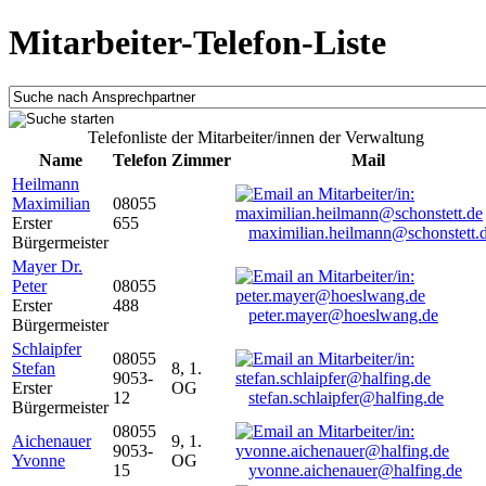
Mitarbeiter-Telefon-Liste
Telefonliste der Mitarbeiter/innen der Verwaltung
Name
Telefon
Zimmer
Mail
Heilmann
Maximilian
08055
Erster
655
maximilian.heilmann@schonstett.
Bürgermeister
Mayer Dr.
Peter
08055
Erster
488
peter.mayer@hoeslwang.de
Bürgermeister
Schlaipfer
08055
Stefan
8, 1.
9053-
Erster
OG
12
stefan.schlaipfer@halfing.de
Bürgermeister
08055
Aichenauer
9, 1.
9053-
Yvonne
OG
15
yvonne.aichenauer@halfing.de