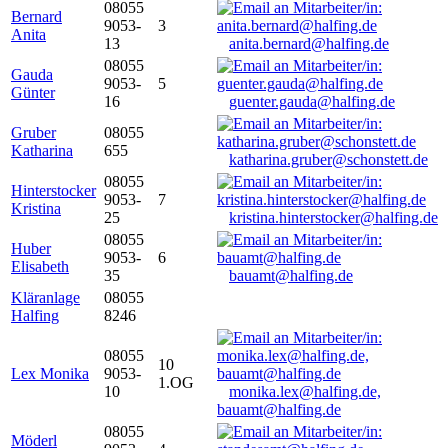
08055
Bernard
9053-
3
Anita
13
anita.bernard@halfing.de
08055
Gauda
9053-
5
Günter
16
guenter.gauda@halfing.de
Gruber
08055
Katharina
655
katharina.gruber@schonstett.de
08055
Hinterstocker
9053-
7
Kristina
25
kristina.hinterstocker@halfing.de
08055
Huber
9053-
6
Elisabeth
35
bauamt@halfing.de
Kläranlage
08055
Halfing
8246
08055
10
Lex Monika
9053-
1.OG
10
monika.lex@halfing.de,
bauamt@halfing.de
08055
Möderl