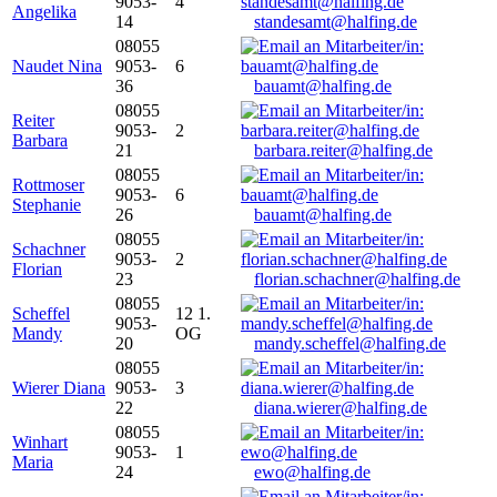
9053-
4
Angelika
14
standesamt@halfing.de
08055
Naudet Nina
9053-
6
36
bauamt@halfing.de
08055
Reiter
9053-
2
Barbara
21
barbara.reiter@halfing.de
08055
Rottmoser
9053-
6
Stephanie
26
bauamt@halfing.de
08055
Schachner
9053-
2
Florian
23
florian.schachner@halfing.de
08055
Scheffel
12 1.
9053-
Mandy
OG
20
mandy.scheffel@halfing.de
08055
Wierer Diana
9053-
3
22
diana.wierer@halfing.de
08055
Winhart
9053-
1
Maria
24
ewo@halfing.de