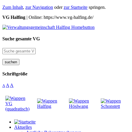
Zum Inhalt
,
zur Navigation
oder
zur Startseite
springen.
VG Halfing
| Online: https://www.vg-halfing.de/
Suche gesamte VG
suchen
Schriftgröße
A
A
A
Aktuelles