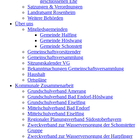
geschlossenen Ehe
Satzungen & Verordnungen
Landratsamt Rosenheim
Weitere Behörden
Über uns
Mitgliedsgemeinden
Gemeinde Halfing
Gemeinde Höslwang
Gemeinde Schonstett
Gemeinschaftsvorsitzender
Gemeinschaftsversammlung
Sitzungskalender VG
Bekanntmachungen Gemeinschaftsversammlung
Haushalt
Ortspläne
Kommunale Zusammenarbeit
Grundschulverband Amerang
Grundschulverband Bad Endorf-Höslwang
Grundschulverband Eiselfing
Mittelschulverband Bad Endorf
Mittelschulverband Eiselfing
Regionaler Planungsverband Südostoberbayern
Zweckverband zur Wasserversorgung der Schonstetter
Gruppe
Zweckverband zur Wasserversorgung der Harpfinger