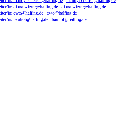
mandy.scheffel@halfing.de
diana.wierer@halfing.de
ewo@halfing.de
bauhof@halfing.de