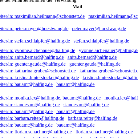
ste der Mitarbeiter/innen der Verwaltung
Mail
maximilian.heilmann@sch
peter.mayer@hoeslwang.de
stefan.schlaipfer@halfing.de
yvonne.aichenauer@halfing.d
anita.bernard@halfing.de
guenter.gauda@halfing.de
katharina.gruber@schonstett.
kristina.hinterstocker@halfi
bauamt@halfing.de
monika.lex@half
standesamt@halfing.de
bauamt@halfing.de
barbara.reiter@halfing.de
bauamt@halfing.de
florian.schachner@halfing.de