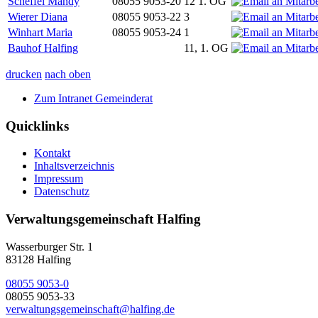
Scheffel Mandy
08055 9053-20
12 1. OG
Wierer Diana
08055 9053-22
3
Winhart Maria
08055 9053-24
1
Bauhof Halfing
11, 1. OG
drucken
nach oben
Zum Intranet Gemeinderat
Quicklinks
Kontakt
Inhaltsverzeichnis
Impressum
Datenschutz
Verwaltungsgemeinschaft Halfing
Wasserburger Str. 1
83128 Halfing
08055 9053-0
08055 9053-33
verwaltungsgemeinschaft@halfing.de