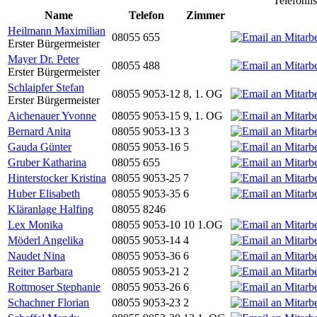
Telefonli
Name
Telefon
Zimmer
Heilmann Maximilian
08055 655
Erster Bürgermeister
Mayer Dr. Peter
08055 488
Erster Bürgermeister
Schlaipfer Stefan
08055 9053-12
8, 1. OG
Erster Bürgermeister
Aichenauer Yvonne
08055 9053-15
9, 1. OG
Bernard Anita
08055 9053-13
3
Gauda Günter
08055 9053-16
5
Gruber Katharina
08055 655
Hinterstocker Kristina
08055 9053-25
7
Huber Elisabeth
08055 9053-35
6
Kläranlage Halfing
08055 8246
Lex Monika
08055 9053-10
10 1.OG
Möderl Angelika
08055 9053-14
4
Naudet Nina
08055 9053-36
6
Reiter Barbara
08055 9053-21
2
Rottmoser Stephanie
08055 9053-26
6
Schachner Florian
08055 9053-23
2