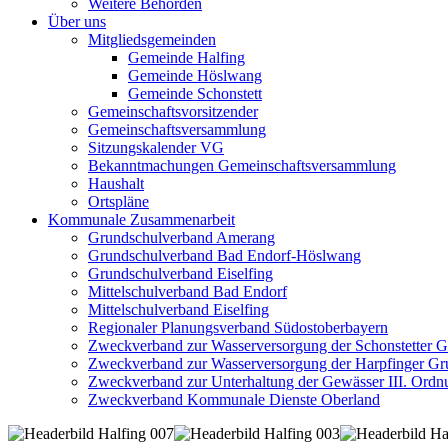
Weitere Behörden
Über uns
Mitgliedsgemeinden
Gemeinde Halfing
Gemeinde Höslwang
Gemeinde Schonstett
Gemeinschaftsvorsitzender
Gemeinschaftsversammlung
Sitzungskalender VG
Bekanntmachungen Gemeinschaftsversammlung
Haushalt
Ortspläne
Kommunale Zusammenarbeit
Grundschulverband Amerang
Grundschulverband Bad Endorf-Höslwang
Grundschulverband Eiselfing
Mittelschulverband Bad Endorf
Mittelschulverband Eiselfing
Regionaler Planungsverband Südostoberbayern
Zweckverband zur Wasserversorgung der Schonstetter 
Zweckverband zur Wasserversorgung der Harpfinger Gr
Zweckverband zur Unterhaltung der Gewässer III. Ordnu
Zweckverband Kommunale Dienste Oberland