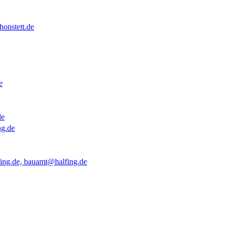
onstett.de
e
de
ng.de
ing.de, bauamt@halfing.de