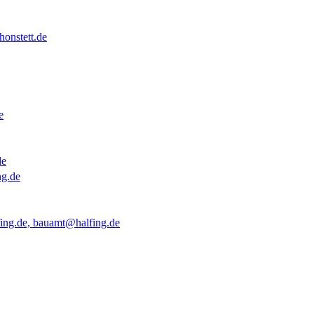
onstett.de
e
de
ng.de
ing.de, bauamt@halfing.de