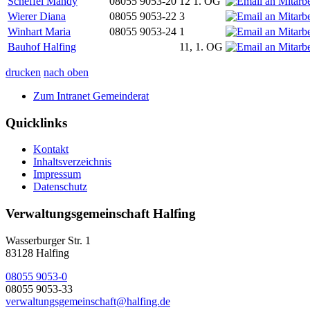
Scheffel Mandy
08055 9053-20
12 1. OG
Wierer Diana
08055 9053-22
3
Winhart Maria
08055 9053-24
1
Bauhof Halfing
11, 1. OG
drucken
nach oben
Zum Intranet Gemeinderat
Quicklinks
Kontakt
Inhaltsverzeichnis
Impressum
Datenschutz
Verwaltungsgemeinschaft Halfing
Wasserburger Str. 1
83128 Halfing
08055 9053-0
08055 9053-33
verwaltungsgemeinschaft@halfing.de