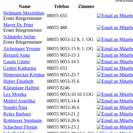
Telefonli
Name
Telefon
Zimmer
Heilmann Maximilian
08055 655
Erster Bürgermeister
Mayer Dr. Peter
08055 488
Erster Bürgermeister
Schlaipfer Stefan
08055 9053-12
8, 1. OG
Erster Bürgermeister
Aichenauer Yvonne
08055 9053-15
9, 1. OG
Bernard Anita
08055 9053-13
3
Gauda Günter
08055 9053-16
5
Gruber Katharina
08055 655
Hinterstocker Kristina
08055 9053-25
7
Huber Elisabeth
08055 9053-35
6
Kläranlage Halfing
08055 8246
Lex Monika
08055 9053-10
10 1.OG
Möderl Angelika
08055 9053-14
4
Naudet Nina
08055 9053-36
6
Reiter Barbara
08055 9053-21
2
Rottmoser Stephanie
08055 9053-26
6
Schachner Florian
08055 9053-23
2