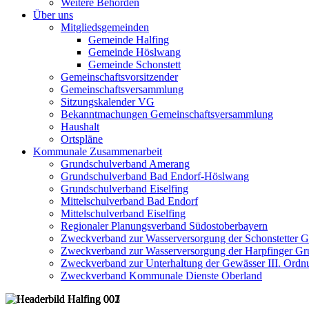
Weitere Behörden
Über uns
Mitgliedsgemeinden
Gemeinde Halfing
Gemeinde Höslwang
Gemeinde Schonstett
Gemeinschaftsvorsitzender
Gemeinschaftsversammlung
Sitzungskalender VG
Bekanntmachungen Gemeinschaftsversammlung
Haushalt
Ortspläne
Kommunale Zusammenarbeit
Grundschulverband Amerang
Grundschulverband Bad Endorf-Höslwang
Grundschulverband Eiselfing
Mittelschulverband Bad Endorf
Mittelschulverband Eiselfing
Regionaler Planungsverband Südostoberbayern
Zweckverband zur Wasserversorgung der Schonstetter 
Zweckverband zur Wasserversorgung der Harpfinger Gr
Zweckverband zur Unterhaltung der Gewässer III. Ordnu
Zweckverband Kommunale Dienste Oberland