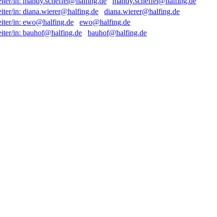
mandy.scheffel@halfing.de
diana.wierer@halfing.de
ewo@halfing.de
bauhof@halfing.de