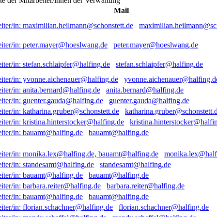
ste der Mitarbeiter/innen der Verwaltung
Mail
maximilian.heilmann@sch
peter.mayer@hoeslwang.de
stefan.schlaipfer@halfing.de
yvonne.aichenauer@halfing.d
anita.bernard@halfing.de
guenter.gauda@halfing.de
katharina.gruber@schonstett.
kristina.hinterstocker@halfi
bauamt@halfing.de
monika.lex@half
standesamt@halfing.de
bauamt@halfing.de
barbara.reiter@halfing.de
bauamt@halfing.de
florian.schachner@halfing.de