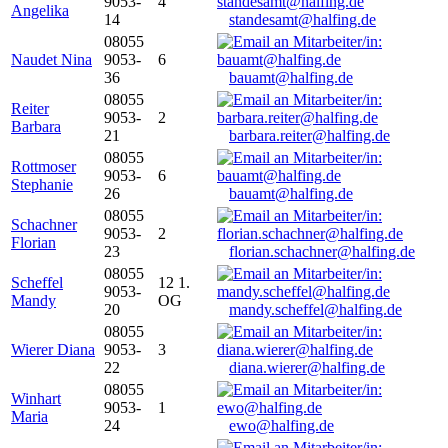
9053-
4
Angelika
14
standesamt@halfing.de
08055
Naudet Nina
9053-
6
36
bauamt@halfing.de
08055
Reiter
9053-
2
Barbara
21
barbara.reiter@halfing.de
08055
Rottmoser
9053-
6
Stephanie
26
bauamt@halfing.de
08055
Schachner
9053-
2
Florian
23
florian.schachner@halfing.de
08055
Scheffel
12 1.
9053-
Mandy
OG
20
mandy.scheffel@halfing.de
08055
Wierer Diana
9053-
3
22
diana.wierer@halfing.de
08055
Winhart
9053-
1
Maria
24
ewo@halfing.de