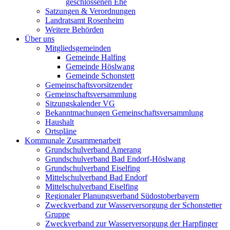
geschlossenen Ehe
Satzungen & Verordnungen
Landratsamt Rosenheim
Weitere Behörden
Über uns
Mitgliedsgemeinden
Gemeinde Halfing
Gemeinde Höslwang
Gemeinde Schonstett
Gemeinschaftsvorsitzender
Gemeinschaftsversammlung
Sitzungskalender VG
Bekanntmachungen Gemeinschaftsversammlung
Haushalt
Ortspläne
Kommunale Zusammenarbeit
Grundschulverband Amerang
Grundschulverband Bad Endorf-Höslwang
Grundschulverband Eiselfing
Mittelschulverband Bad Endorf
Mittelschulverband Eiselfing
Regionaler Planungsverband Südostoberbayern
Zweckverband zur Wasserversorgung der Schonstetter
Gruppe
Zweckverband zur Wasserversorgung der Harpfinger