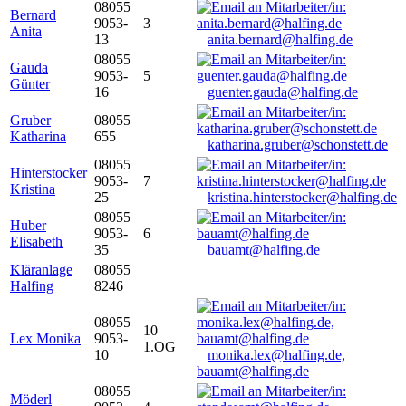
08055
Bernard
9053-
3
Anita
13
anita.bernard@halfing.de
08055
Gauda
9053-
5
Günter
16
guenter.gauda@halfing.de
Gruber
08055
Katharina
655
katharina.gruber@schonstett.de
08055
Hinterstocker
9053-
7
Kristina
25
kristina.hinterstocker@halfing.de
08055
Huber
9053-
6
Elisabeth
35
bauamt@halfing.de
Kläranlage
08055
Halfing
8246
08055
10
Lex Monika
9053-
1.OG
10
monika.lex@halfing.de,
bauamt@halfing.de
08055
Möderl