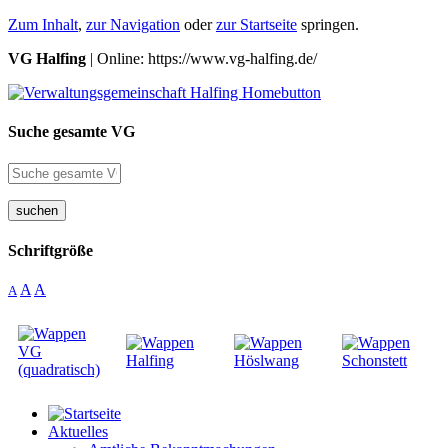
Zum Inhalt
,
zur Navigation
oder
zur Startseite
springen.
VG Halfing
| Online: https://www.vg-halfing.de/
Suche gesamte VG
suchen
Schriftgröße
A
A
A
Aktuelles