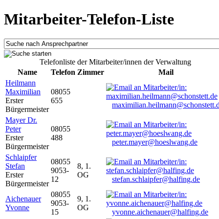
Mitarbeiter-Telefon-Liste
Telefonliste der Mitarbeiter/innen der Verwaltung
Name
Telefon
Zimmer
Mail
Heilmann
Maximilian
08055
Erster
655
maximilian.heilmann@schonstett.
Bürgermeister
Mayer Dr.
Peter
08055
Erster
488
peter.mayer@hoeslwang.de
Bürgermeister
Schlaipfer
08055
Stefan
8, 1.
9053-
Erster
OG
12
stefan.schlaipfer@halfing.de
Bürgermeister
08055
Aichenauer
9, 1.
9053-
Yvonne
OG
15
yvonne.aichenauer@halfing.de