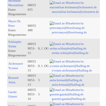
Heilmann
Maximilian
08055
Erster
655
maximilian.heilmann@schonstett.de
Bürgermeister
Mayer Dr.
Peter
08055
Erster
488
peter.mayer@hoeslwang.de
Bürgermeister
Schlaipfer
08055
Stefan
9053-
8, 1. OG
Erster
12
stefan.schlaipfer@halfing.de
Bürgermeister
08055
Aichenauer
9053-
9, 1. OG
Yvonne
15
yvonne.aichenauer@halfing.de
08055
Bernard
9053-
3
Anita
13
anita.bernard@halfing.de
08055
Gauda
9053-
5
Günter
16
guenter.gauda@halfing.de