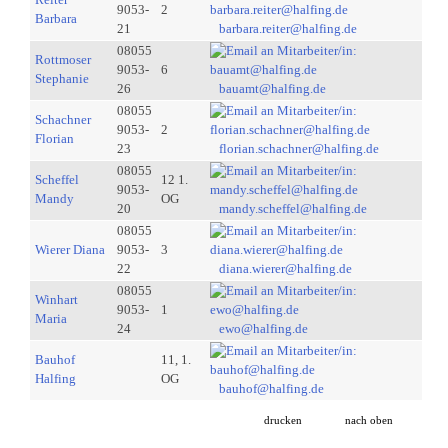
9053-
2
Barbara
21
barbara.reiter@halfing.de
08055
Rottmoser
9053-
6
Stephanie
26
bauamt@halfing.de
08055
Schachner
9053-
2
Florian
23
florian.schachner@halfing.de
08055
Scheffel
12 1.
9053-
Mandy
OG
20
mandy.scheffel@halfing.de
08055
Wierer Diana
9053-
3
22
diana.wierer@halfing.de
08055
Winhart
9053-
1
Maria
24
ewo@halfing.de
Bauhof
11, 1.
Halfing
OG
bauhof@halfing.de
drucken
nach oben