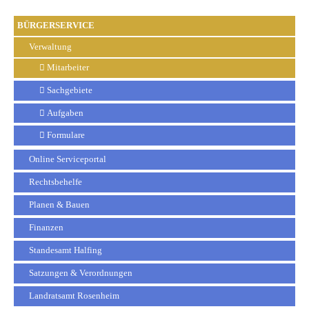
BÜRGERSERVICE
Verwaltung
Mitarbeiter
Sachgebiete
Aufgaben
Formulare
Online Serviceportal
Rechtsbehelfe
Planen & Bauen
Finanzen
Standesamt Halfing
Satzungen & Verordnungen
Landratsamt Rosenheim