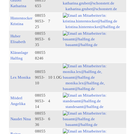
Gruber
08055
Katharina
655
katharina.gruber@schonstett.de
08055
Hinterstocker
9053-
7
Kristina
25
kristina.hinterstocker@halfing.de
08055
Huber
9053-
6
Elisabeth
35
bauamt@halfing.de
Kläranlage
08055
Halfing
8246
08055
Lex Monika
9053-
10 1.OG
10
monika.lex@halfing.de,
bauamt@halfing.de
08055
Möderl
9053-
4
Angelika
14
standesamt@halfing.de
08055
Naudet Nina
9053-
6
36
bauamt@halfing.de
08055
Reiter