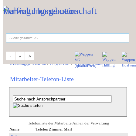
Zum Inhalt
,
zur Navigation
oder
zur Startseite
springen.
suchen
A
A
A
Sie sind hier:
Verwaltungsgemeinschaft
>
Bürgerservice
>
Verwaltung
>
Mitarbeiter
Mitarbeiter-Telefon-Liste
Telefonliste der Mitarbeiter/innen der Verwaltung
Name
Telefon
Zimmer
Mail