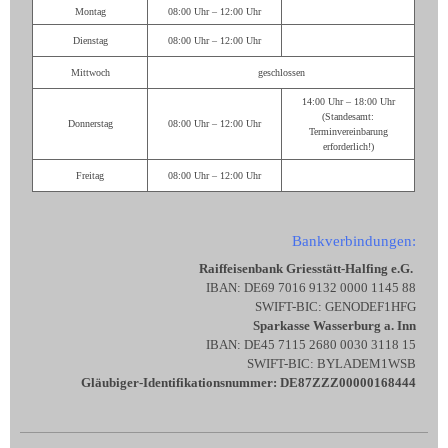
Montag
08:00 Uhr – 12:00 Uhr
Dienstag
08:00 Uhr – 12:00 Uhr
Mittwoch
geschlossen
14:00 Uhr – 18:00 Uhr
(Standesamt:
Donnerstag
08:00 Uhr – 12:00 Uhr
Terminvereinbarung
erforderlich!)
Freitag
08:00 Uhr – 12:00 Uhr
Bankverbindungen:
Raiffeisenbank Griesstätt-Halfing e.G.
IBAN: DE69 7016 9132 0000 1145 88
SWIFT-BIC: GENODEF1HFG
Sparkasse Wasserburg a. Inn
IBAN: DE45 7115 2680 0030 3118 15
SWIFT-BIC: BYLADEM1WSB
Gläubiger-Identifikationsnummer: DE87ZZZ00000168444