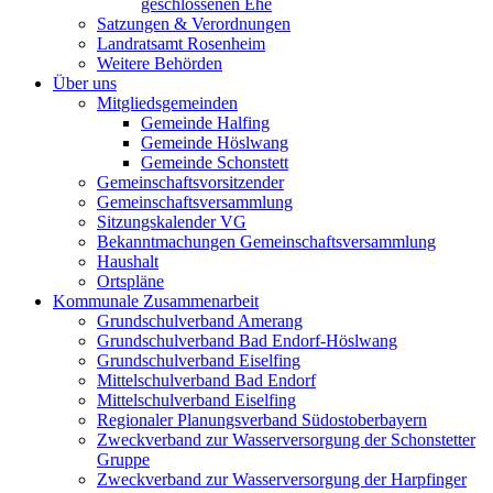
geschlossenen Ehe
Satzungen & Verordnungen
Landratsamt Rosenheim
Weitere Behörden
Über uns
Mitgliedsgemeinden
Gemeinde Halfing
Gemeinde Höslwang
Gemeinde Schonstett
Gemeinschaftsvorsitzender
Gemeinschaftsversammlung
Sitzungskalender VG
Bekanntmachungen Gemeinschaftsversammlung
Haushalt
Ortspläne
Kommunale Zusammenarbeit
Grundschulverband Amerang
Grundschulverband Bad Endorf-Höslwang
Grundschulverband Eiselfing
Mittelschulverband Bad Endorf
Mittelschulverband Eiselfing
Regionaler Planungsverband Südostoberbayern
Zweckverband zur Wasserversorgung der Schonstetter
Gruppe
Zweckverband zur Wasserversorgung der Harpfinger