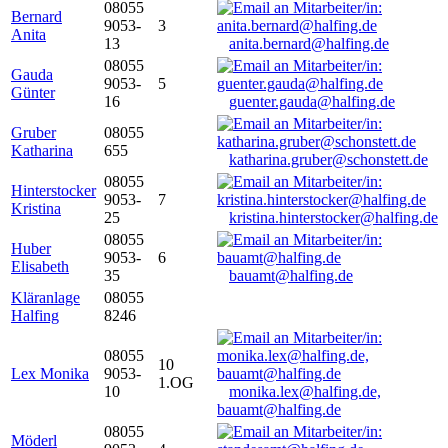
08055
Bernard
9053-
3
Anita
13
anita.bernard@halfing.de
08055
Gauda
9053-
5
Günter
16
guenter.gauda@halfing.de
Gruber
08055
Katharina
655
katharina.gruber@schonstett.de
08055
Hinterstocker
9053-
7
Kristina
25
kristina.hinterstocker@halfing.de
08055
Huber
9053-
6
Elisabeth
35
bauamt@halfing.de
Kläranlage
08055
Halfing
8246
08055
10
Lex Monika
9053-
1.OG
10
monika.lex@halfing.de,
bauamt@halfing.de
08055
Möderl