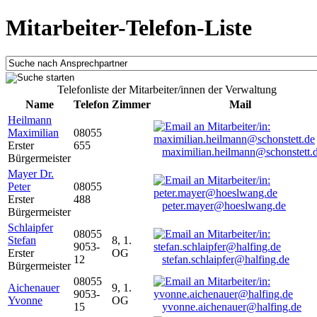
Mitarbeiter-Telefon-Liste
Telefonliste der Mitarbeiter/innen der Verwaltung
Name
Telefon
Zimmer
Mail
Heilmann
Maximilian
08055
Erster
655
maximilian.heilmann@schonstett.
Bürgermeister
Mayer Dr.
Peter
08055
Erster
488
peter.mayer@hoeslwang.de
Bürgermeister
Schlaipfer
08055
Stefan
8, 1.
9053-
Erster
OG
12
stefan.schlaipfer@halfing.de
Bürgermeister
08055
Aichenauer
9, 1.
9053-
Yvonne
OG
15
yvonne.aichenauer@halfing.de