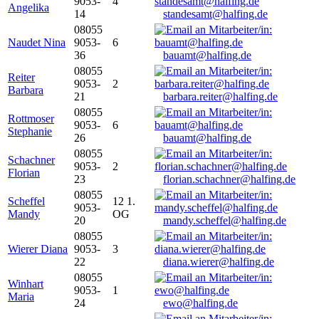
9053-
4
Angelika
14
standesamt@halfing.de
08055
Naudet Nina
9053-
6
36
bauamt@halfing.de
08055
Reiter
9053-
2
Barbara
21
barbara.reiter@halfing.de
08055
Rottmoser
9053-
6
Stephanie
26
bauamt@halfing.de
08055
Schachner
9053-
2
Florian
23
florian.schachner@halfing.de
08055
Scheffel
12 1.
9053-
Mandy
OG
20
mandy.scheffel@halfing.de
08055
Wierer Diana
9053-
3
22
diana.wierer@halfing.de
08055
Winhart
9053-
1
Maria
24
ewo@halfing.de