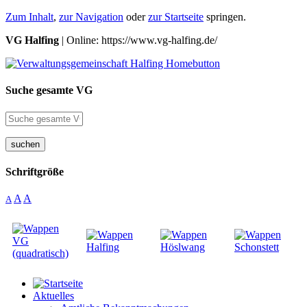
Zum Inhalt
,
zur Navigation
oder
zur Startseite
springen.
VG Halfing
| Online: https://www.vg-halfing.de/
Suche gesamte VG
suchen
Schriftgröße
A
A
A
Aktuelles