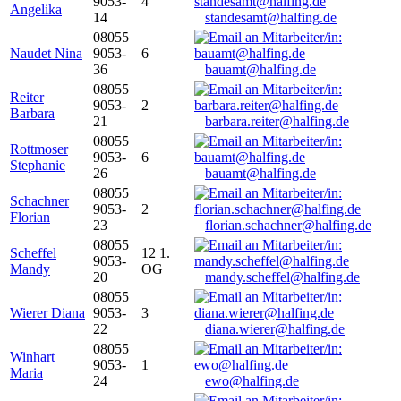
9053-
4
Angelika
14
standesamt@halfing.de
08055
Naudet Nina
9053-
6
36
bauamt@halfing.de
08055
Reiter
9053-
2
Barbara
21
barbara.reiter@halfing.de
08055
Rottmoser
9053-
6
Stephanie
26
bauamt@halfing.de
08055
Schachner
9053-
2
Florian
23
florian.schachner@halfing.de
08055
Scheffel
12 1.
9053-
Mandy
OG
20
mandy.scheffel@halfing.de
08055
Wierer Diana
9053-
3
22
diana.wierer@halfing.de
08055
Winhart
9053-
1
Maria
24
ewo@halfing.de