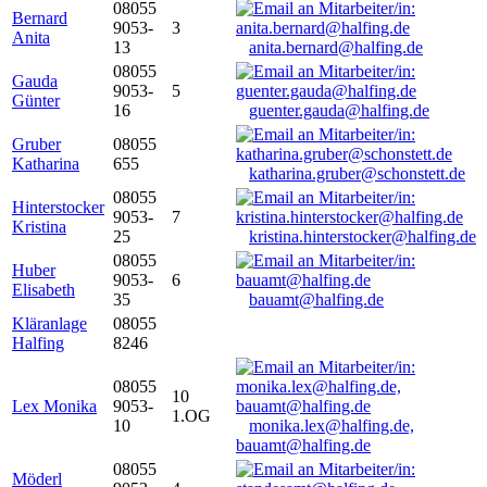
08055
Bernard
9053-
3
Anita
13
anita.bernard@halfing.de
08055
Gauda
9053-
5
Günter
16
guenter.gauda@halfing.de
Gruber
08055
Katharina
655
katharina.gruber@schonstett.de
08055
Hinterstocker
9053-
7
Kristina
25
kristina.hinterstocker@halfing.de
08055
Huber
9053-
6
Elisabeth
35
bauamt@halfing.de
Kläranlage
08055
Halfing
8246
08055
10
Lex Monika
9053-
1.OG
10
monika.lex@halfing.de,
bauamt@halfing.de
08055
Möderl