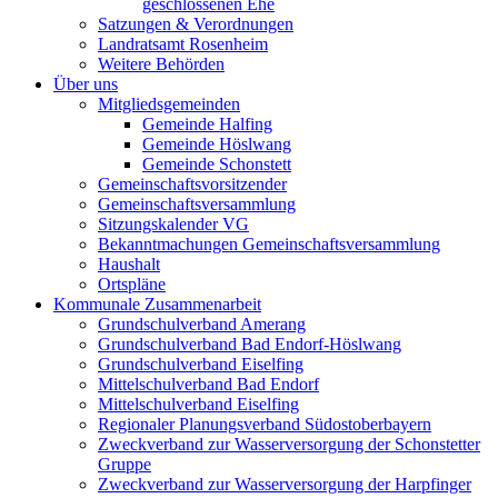
geschlossenen Ehe
Satzungen & Verordnungen
Landratsamt Rosenheim
Weitere Behörden
Über uns
Mitgliedsgemeinden
Gemeinde Halfing
Gemeinde Höslwang
Gemeinde Schonstett
Gemeinschaftsvorsitzender
Gemeinschaftsversammlung
Sitzungskalender VG
Bekanntmachungen Gemeinschaftsversammlung
Haushalt
Ortspläne
Kommunale Zusammenarbeit
Grundschulverband Amerang
Grundschulverband Bad Endorf-Höslwang
Grundschulverband Eiselfing
Mittelschulverband Bad Endorf
Mittelschulverband Eiselfing
Regionaler Planungsverband Südostoberbayern
Zweckverband zur Wasserversorgung der Schonstetter
Gruppe
Zweckverband zur Wasserversorgung der Harpfinger