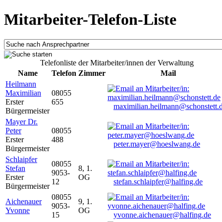
Mitarbeiter-Telefon-Liste
Telefonliste der Mitarbeiter/innen der Verwaltung
Name
Telefon
Zimmer
Mail
Heilmann
Maximilian
08055
Erster
655
maximilian.heilmann@schonstett.
Bürgermeister
Mayer Dr.
Peter
08055
Erster
488
peter.mayer@hoeslwang.de
Bürgermeister
Schlaipfer
08055
Stefan
8, 1.
9053-
Erster
OG
12
stefan.schlaipfer@halfing.de
Bürgermeister
08055
Aichenauer
9, 1.
9053-
Yvonne
OG
15
yvonne.aichenauer@halfing.de