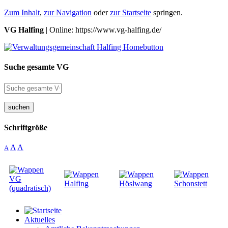
Zum Inhalt
,
zur Navigation
oder
zur Startseite
springen.
VG Halfing
| Online: https://www.vg-halfing.de/
Suche gesamte VG
suchen
Schriftgröße
A
A
A
Aktuelles