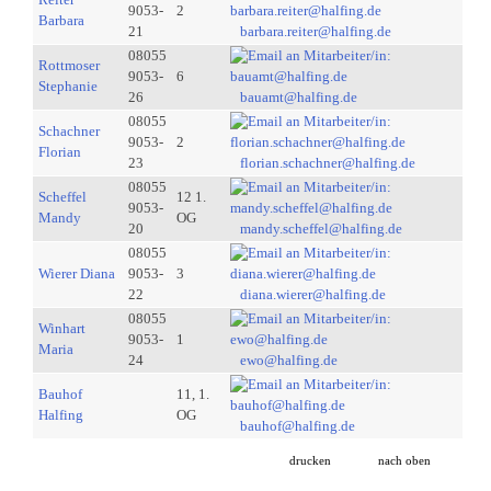
9053-
2
Barbara
21
barbara.reiter@halfing.de
08055
Rottmoser
9053-
6
Stephanie
26
bauamt@halfing.de
08055
Schachner
9053-
2
Florian
23
florian.schachner@halfing.de
08055
Scheffel
12 1.
9053-
Mandy
OG
20
mandy.scheffel@halfing.de
08055
Wierer Diana
9053-
3
22
diana.wierer@halfing.de
08055
Winhart
9053-
1
Maria
24
ewo@halfing.de
Bauhof
11, 1.
Halfing
OG
bauhof@halfing.de
drucken
nach oben