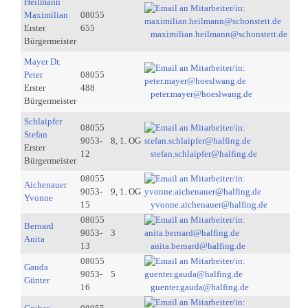
Heilmann
Maximilian
08055
Erster
655
maximilian.heilmann@schonstett.de
Bürgermeister
Mayer Dr.
Peter
08055
Erster
488
peter.mayer@hoeslwang.de
Bürgermeister
Schlaipfer
08055
Stefan
9053-
8, 1. OG
Erster
12
stefan.schlaipfer@halfing.de
Bürgermeister
08055
Aichenauer
9053-
9, 1. OG
Yvonne
15
yvonne.aichenauer@halfing.de
08055
Bernard
9053-
3
Anita
13
anita.bernard@halfing.de
08055
Gauda
9053-
5
Günter
16
guenter.gauda@halfing.de