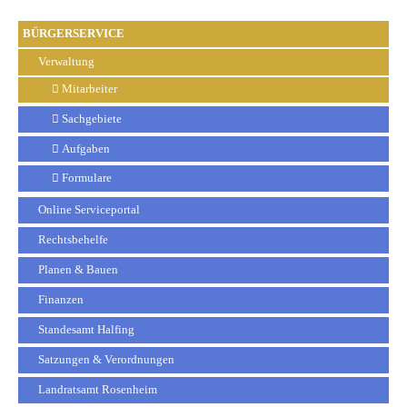
BÜRGERSERVICE
Verwaltung
Mitarbeiter
Sachgebiete
Aufgaben
Formulare
Online Serviceportal
Rechtsbehelfe
Planen & Bauen
Finanzen
Standesamt Halfing
Satzungen & Verordnungen
Landratsamt Rosenheim