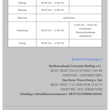
Montag
08:00 Uhr – 12:00 Uhr
Dienstag
08:00 Uhr – 12:00 Uhr
Mittwoch
geschlossen
14:00 Uhr – 18:00 Uhr
(Standesamt:
Donnerstag
08:00 Uhr – 12:00 Uhr
Terminvereinbarung
erforderlich!)
Freitag
08:00 Uhr – 12:00 Uhr
Bankverbindungen:
Raiffeisenbank Griesstätt-Halfing e.G.
IBAN: DE69 7016 9132 0000 1145 88
SWIFT-BIC: GENODEF1HFG
Sparkasse Wasserburg a. Inn
IBAN: DE45 7115 2680 0030 3118 15
SWIFT-BIC: BYLADEM1WSB
Gläubiger-Identifikationsnummer: DE87ZZZ00000168444