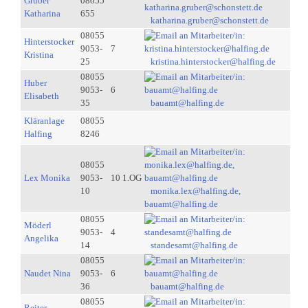
Gruber
08055
Katharina
655
katharina.gruber@schonstett.de
08055
Hinterstocker
9053-
7
Kristina
25
kristina.hinterstocker@halfing.de
08055
Huber
9053-
6
Elisabeth
35
bauamt@halfing.de
Kläranlage
08055
Halfing
8246
08055
Lex Monika
9053-
10 1.OG
10
monika.lex@halfing.de,
bauamt@halfing.de
08055
Möderl
9053-
4
Angelika
14
standesamt@halfing.de
08055
Naudet Nina
9053-
6
36
bauamt@halfing.de
08055
Reiter