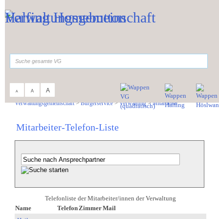
Zum Inhalt
,
zur Navigation
oder
zur Startseite
springen.
suchen
A
A
A
Sie sind hier:
Verwaltungsgemeinschaft
>
Bürgerservice
>
Verwaltung
>
Mitarbeiter
Mitarbeiter-Telefon-Liste
Telefonliste der Mitarbeiter/innen der Verwaltung
Name
Telefon
Zimmer
Mail