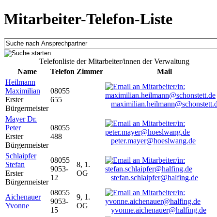
Mitarbeiter-Telefon-Liste
Telefonliste der Mitarbeiter/innen der Verwaltung
Name
Telefon
Zimmer
Mail
Heilmann
Maximilian
08055
Erster
655
maximilian.heilmann@schonstett.
Bürgermeister
Mayer Dr.
Peter
08055
Erster
488
peter.mayer@hoeslwang.de
Bürgermeister
Schlaipfer
08055
Stefan
8, 1.
9053-
Erster
OG
12
stefan.schlaipfer@halfing.de
Bürgermeister
08055
Aichenauer
9, 1.
9053-
Yvonne
OG
15
yvonne.aichenauer@halfing.de