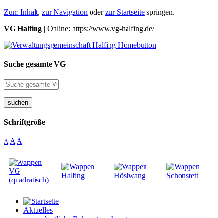
Zum Inhalt
,
zur Navigation
oder
zur Startseite
springen.
VG Halfing
| Online: https://www.vg-halfing.de/
Suche gesamte VG
suchen
Schriftgröße
A
A
A
Aktuelles