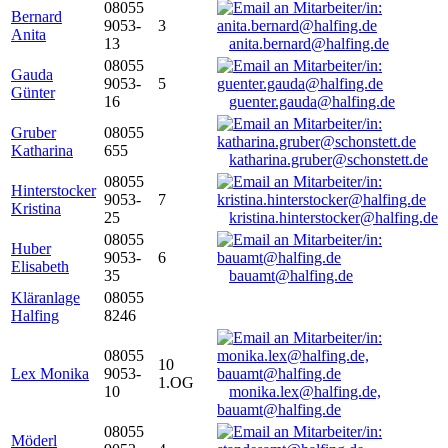
08055
Bernard
9053-
3
Anita
13
anita.bernard@halfing.de
08055
Gauda
9053-
5
Günter
16
guenter.gauda@halfing.de
Gruber
08055
Katharina
655
katharina.gruber@schonstett.de
08055
Hinterstocker
9053-
7
Kristina
25
kristina.hinterstocker@halfing.de
08055
Huber
9053-
6
Elisabeth
35
bauamt@halfing.de
Kläranlage
08055
Halfing
8246
08055
10
Lex Monika
9053-
1.OG
10
monika.lex@halfing.de,
bauamt@halfing.de
08055
Möderl