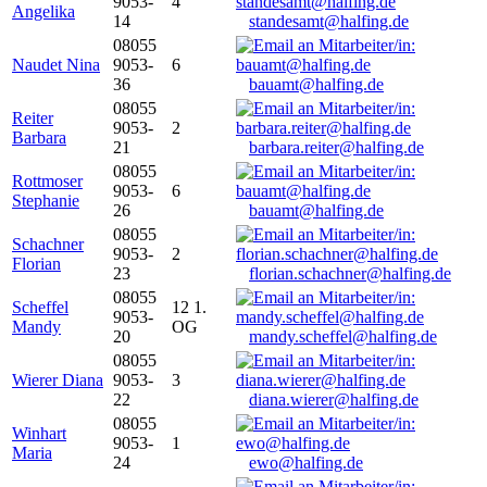
9053-
4
Angelika
14
standesamt@halfing.de
08055
Naudet Nina
9053-
6
36
bauamt@halfing.de
08055
Reiter
9053-
2
Barbara
21
barbara.reiter@halfing.de
08055
Rottmoser
9053-
6
Stephanie
26
bauamt@halfing.de
08055
Schachner
9053-
2
Florian
23
florian.schachner@halfing.de
08055
Scheffel
12 1.
9053-
Mandy
OG
20
mandy.scheffel@halfing.de
08055
Wierer Diana
9053-
3
22
diana.wierer@halfing.de
08055
Winhart
9053-
1
Maria
24
ewo@halfing.de