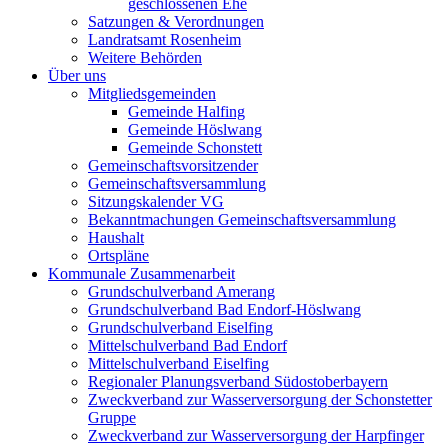
geschlossenen Ehe
Satzungen & Verordnungen
Landratsamt Rosenheim
Weitere Behörden
Über uns
Mitgliedsgemeinden
Gemeinde Halfing
Gemeinde Höslwang
Gemeinde Schonstett
Gemeinschaftsvorsitzender
Gemeinschaftsversammlung
Sitzungskalender VG
Bekanntmachungen Gemeinschaftsversammlung
Haushalt
Ortspläne
Kommunale Zusammenarbeit
Grundschulverband Amerang
Grundschulverband Bad Endorf-Höslwang
Grundschulverband Eiselfing
Mittelschulverband Bad Endorf
Mittelschulverband Eiselfing
Regionaler Planungsverband Südostoberbayern
Zweckverband zur Wasserversorgung der Schonstetter
Gruppe
Zweckverband zur Wasserversorgung der Harpfinger