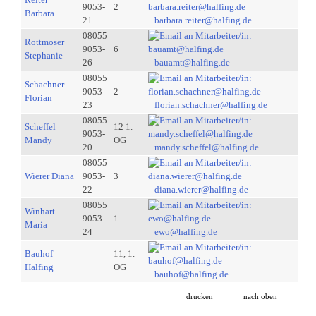
9053-
2
Barbara
21
barbara.reiter@halfing.de
08055
Rottmoser
9053-
6
Stephanie
26
bauamt@halfing.de
08055
Schachner
9053-
2
Florian
23
florian.schachner@halfing.de
08055
Scheffel
12 1.
9053-
Mandy
OG
20
mandy.scheffel@halfing.de
08055
Wierer Diana
9053-
3
22
diana.wierer@halfing.de
08055
Winhart
9053-
1
Maria
24
ewo@halfing.de
Bauhof
11, 1.
Halfing
OG
bauhof@halfing.de
drucken
nach oben