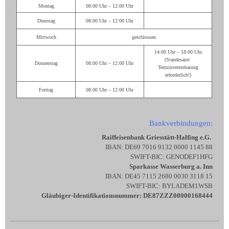
Montag
08:00 Uhr – 12:00 Uhr
Dienstag
08:00 Uhr – 12:00 Uhr
Mittwoch
geschlossen
14:00 Uhr – 18:00 Uhr
(Standesamt:
Donnerstag
08:00 Uhr – 12:00 Uhr
Terminvereinbarung
erforderlich!)
Freitag
08:00 Uhr – 12:00 Uhr
Bankverbindungen:
Raiffeisenbank Griesstätt-Halfing e.G.
IBAN: DE69 7016 9132 0000 1145 88
SWIFT-BIC: GENODEF1HFG
Sparkasse Wasserburg a. Inn
IBAN: DE45 7115 2680 0030 3118 15
SWIFT-BIC: BYLADEM1WSB
Gläubiger-Identifikationsnummer: DE87ZZZ00000168444