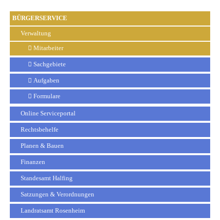
BÜRGERSERVICE
Verwaltung
Mitarbeiter
Sachgebiete
Aufgaben
Formulare
Online Serviceportal
Rechtsbehelfe
Planen & Bauen
Finanzen
Standesamt Halfing
Satzungen & Verordnungen
Landratsamt Rosenheim