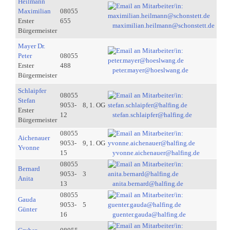
Heilmann
Maximilian
08055
Erster
655
maximilian.heilmann@schonstett.de
Bürgermeister
Mayer Dr.
Peter
08055
Erster
488
peter.mayer@hoeslwang.de
Bürgermeister
Schlaipfer
08055
Stefan
9053-
8, 1. OG
Erster
12
stefan.schlaipfer@halfing.de
Bürgermeister
08055
Aichenauer
9053-
9, 1. OG
Yvonne
15
yvonne.aichenauer@halfing.de
08055
Bernard
9053-
3
Anita
13
anita.bernard@halfing.de
08055
Gauda
9053-
5
Günter
16
guenter.gauda@halfing.de