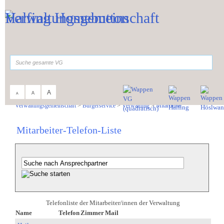
Zum Inhalt
,
zur Navigation
oder
zur Startseite
springen.
suchen
A
A
A
Sie sind hier:
Verwaltungsgemeinschaft
>
Bürgerservice
>
Verwaltung
>
Mitarbeiter
Mitarbeiter-Telefon-Liste
Telefonliste der Mitarbeiter/innen der Verwaltung
Name
Telefon
Zimmer
Mail