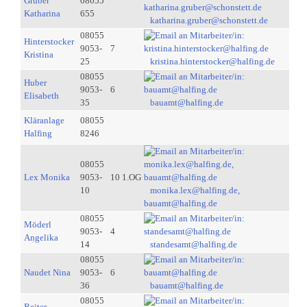
Gruber
08055
Katharina
655
katharina.gruber@schonstett.de
08055
Hinterstocker
9053-
7
Kristina
25
kristina.hinterstocker@halfing.de
08055
Huber
9053-
6
Elisabeth
35
bauamt@halfing.de
Kläranlage
08055
Halfing
8246
08055
Lex Monika
9053-
10 1.OG
10
monika.lex@halfing.de,
bauamt@halfing.de
08055
Möderl
9053-
4
Angelika
14
standesamt@halfing.de
08055
Naudet Nina
9053-
6
36
bauamt@halfing.de
08055
Reiter