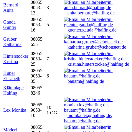
08055
Bernard
9053-
3
Anita
13
anita.bernard@halfing.de
08055
Gauda
9053-
5
Günter
16
guenter.gauda@halfing.de
Gruber
08055
Katharina
655
katharina.gruber@schonstett.de
08055
Hinterstocker
9053-
7
Kristina
25
kristina.hinterstocker@halfing.de
08055
Huber
9053-
6
Elisabeth
35
bauamt@halfing.de
Kläranlage
08055
Halfing
8246
08055
10
Lex Monika
9053-
1.OG
10
monika.lex@halfing.de,
bauamt@halfing.de
08055
Möderl