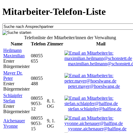
Mitarbeiter-Telefon-Liste
Telefonliste der Mitarbeiter/innen der Verwaltung
Name
Telefon
Zimmer
Mail
Heilmann
Maximilian
08055
Erster
655
maximilian.heilmann@schonstett.
Bürgermeister
Mayer Dr.
Peter
08055
Erster
488
peter.mayer@hoeslwang.de
Bürgermeister
Schlaipfer
08055
Stefan
8, 1.
9053-
Erster
OG
12
stefan.schlaipfer@halfing.de
Bürgermeister
08055
Aichenauer
9, 1.
9053-
Yvonne
OG
15
yvonne.aichenauer@halfing.de