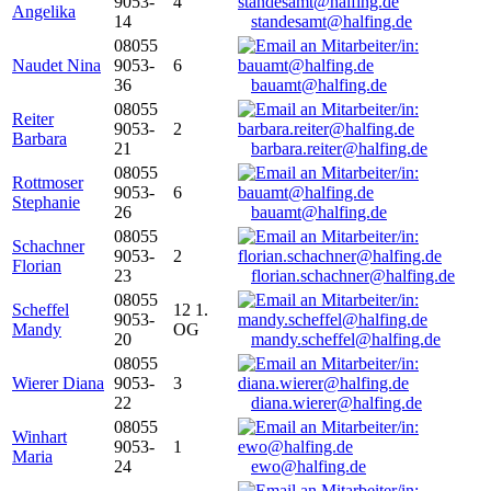
9053-
4
Angelika
14
standesamt@halfing.de
08055
Naudet Nina
9053-
6
36
bauamt@halfing.de
08055
Reiter
9053-
2
Barbara
21
barbara.reiter@halfing.de
08055
Rottmoser
9053-
6
Stephanie
26
bauamt@halfing.de
08055
Schachner
9053-
2
Florian
23
florian.schachner@halfing.de
08055
Scheffel
12 1.
9053-
Mandy
OG
20
mandy.scheffel@halfing.de
08055
Wierer Diana
9053-
3
22
diana.wierer@halfing.de
08055
Winhart
9053-
1
Maria
24
ewo@halfing.de