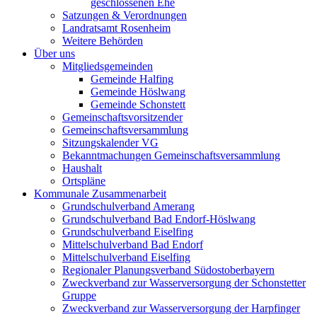
geschlossenen Ehe
Satzungen & Verordnungen
Landratsamt Rosenheim
Weitere Behörden
Über uns
Mitgliedsgemeinden
Gemeinde Halfing
Gemeinde Höslwang
Gemeinde Schonstett
Gemeinschaftsvorsitzender
Gemeinschaftsversammlung
Sitzungskalender VG
Bekanntmachungen Gemeinschaftsversammlung
Haushalt
Ortspläne
Kommunale Zusammenarbeit
Grundschulverband Amerang
Grundschulverband Bad Endorf-Höslwang
Grundschulverband Eiselfing
Mittelschulverband Bad Endorf
Mittelschulverband Eiselfing
Regionaler Planungsverband Südostoberbayern
Zweckverband zur Wasserversorgung der Schonstetter
Gruppe
Zweckverband zur Wasserversorgung der Harpfinger