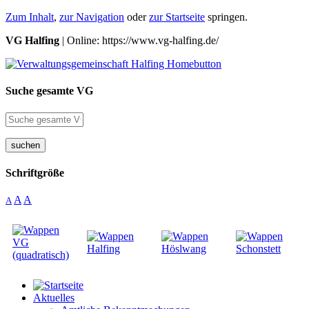
Zum Inhalt
,
zur Navigation
oder
zur Startseite
springen.
VG Halfing
| Online: https://www.vg-halfing.de/
Suche gesamte VG
suchen
Schriftgröße
A
A
A
Aktuelles