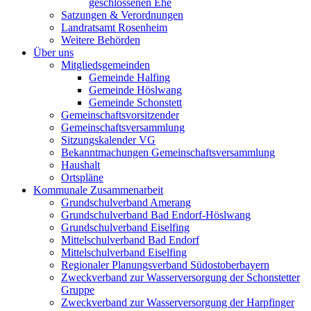
geschlossenen Ehe
Satzungen & Verordnungen
Landratsamt Rosenheim
Weitere Behörden
Über uns
Mitgliedsgemeinden
Gemeinde Halfing
Gemeinde Höslwang
Gemeinde Schonstett
Gemeinschaftsvorsitzender
Gemeinschaftsversammlung
Sitzungskalender VG
Bekanntmachungen Gemeinschaftsversammlung
Haushalt
Ortspläne
Kommunale Zusammenarbeit
Grundschulverband Amerang
Grundschulverband Bad Endorf-Höslwang
Grundschulverband Eiselfing
Mittelschulverband Bad Endorf
Mittelschulverband Eiselfing
Regionaler Planungsverband Südostoberbayern
Zweckverband zur Wasserversorgung der Schonstetter
Gruppe
Zweckverband zur Wasserversorgung der Harpfinger