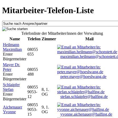
Mitarbeiter-Telefon-Liste
Telefonliste der Mitarbeiter/innen der Verwaltung
Name
Telefon
Zimmer
Mail
Heilmann
Maximilian
08055
Erster
655
maximilian.heilmann@schonstett.
Bürgermeister
Mayer Dr.
Peter
08055
Erster
488
peter.mayer@hoeslwang.de
Bürgermeister
Schlaipfer
08055
Stefan
8, 1.
9053-
Erster
OG
12
stefan.schlaipfer@halfing.de
Bürgermeister
08055
Aichenauer
9, 1.
9053-
Yvonne
OG
15
yvonne.aichenauer@halfing.de