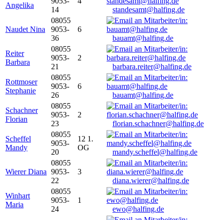
9053-
4
Angelika
14
standesamt@halfing.de
08055
Naudet Nina
9053-
6
36
bauamt@halfing.de
08055
Reiter
9053-
2
Barbara
21
barbara.reiter@halfing.de
08055
Rottmoser
9053-
6
Stephanie
26
bauamt@halfing.de
08055
Schachner
9053-
2
Florian
23
florian.schachner@halfing.de
08055
Scheffel
12 1.
9053-
Mandy
OG
20
mandy.scheffel@halfing.de
08055
Wierer Diana
9053-
3
22
diana.wierer@halfing.de
08055
Winhart
9053-
1
Maria
24
ewo@halfing.de