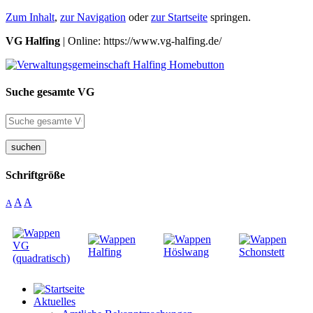
Zum Inhalt
,
zur Navigation
oder
zur Startseite
springen.
VG Halfing
| Online: https://www.vg-halfing.de/
Suche gesamte VG
suchen
Schriftgröße
A
A
A
Aktuelles