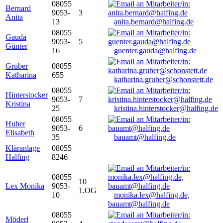
08055
Bernard
9053-
3
Anita
13
anita.bernard@halfing.de
08055
Gauda
9053-
5
Günter
16
guenter.gauda@halfing.de
Gruber
08055
Katharina
655
katharina.gruber@schonstett.de
08055
Hinterstocker
9053-
7
Kristina
25
kristina.hinterstocker@halfing.de
08055
Huber
9053-
6
Elisabeth
35
bauamt@halfing.de
Kläranlage
08055
Halfing
8246
08055
10
Lex Monika
9053-
1.OG
10
monika.lex@halfing.de,
bauamt@halfing.de
08055
Möderl