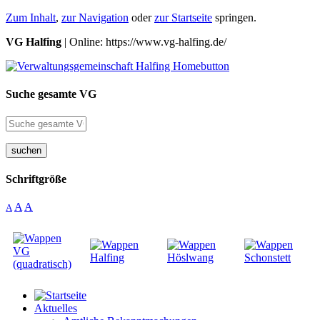
Zum Inhalt
,
zur Navigation
oder
zur Startseite
springen.
VG Halfing
| Online: https://www.vg-halfing.de/
Suche gesamte VG
suchen
Schriftgröße
A
A
A
Aktuelles