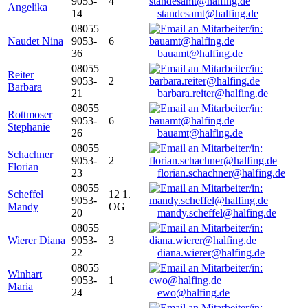
9053-
4
Angelika
14
standesamt@halfing.de
08055
Naudet Nina
9053-
6
36
bauamt@halfing.de
08055
Reiter
9053-
2
Barbara
21
barbara.reiter@halfing.de
08055
Rottmoser
9053-
6
Stephanie
26
bauamt@halfing.de
08055
Schachner
9053-
2
Florian
23
florian.schachner@halfing.de
08055
Scheffel
12 1.
9053-
Mandy
OG
20
mandy.scheffel@halfing.de
08055
Wierer Diana
9053-
3
22
diana.wierer@halfing.de
08055
Winhart
9053-
1
Maria
24
ewo@halfing.de