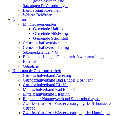
geschlossenen Ehe
Satzungen & Verordnungen
Landratsamt Rosenheim
Weitere Behörden
Über uns
Mitgliedsgemeinden
Gemeinde Halfing
Gemeinde Höslwang
Gemeinde Schonstett
Gemeinschaftsvorsitzender
Gemeinschaftsversammlung
Sitzungskalender VG
Bekanntmachungen Gemeinschaftsversammlung
Haushalt
Ortspläne
Kommunale Zusammenarbeit
Grundschulverband Amerang
Grundschulverband Bad Endorf-Höslwang
Grundschulverband Eiselfing
Mittelschulverband Bad Endorf
Mittelschulverband Eiselfing
Regionaler Planungsverband Südostoberbayern
Zweckverband zur Wasserversorgung der Schonstetter
Gruppe
Zweckverband zur Wasserversorgung der Harpfinger