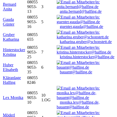
08055
Bernard
9053-
3
Anita
13
anita.bernard@halfing.de
08055
Gauda
9053-
5
Günter
16
guenter.gauda@halfing.de
Gruber
08055
Katharina
655
katharina.gruber@schonstett.de
08055
Hinterstocker
9053-
7
Kristina
25
kristina.hinterstocker@halfing.de
08055
Huber
9053-
6
Elisabeth
35
bauamt@halfing.de
Kläranlage
08055
Halfing
8246
08055
10
Lex Monika
9053-
1.OG
10
monika.lex@halfing.de,
bauamt@halfing.de
08055
Möderl