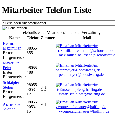
Mitarbeiter-Telefon-Liste
Telefonliste der Mitarbeiter/innen der Verwaltung
Name
Telefon
Zimmer
Mail
Heilmann
Maximilian
08055
Erster
655
maximilian.heilmann@schonstett.
Bürgermeister
Mayer Dr.
Peter
08055
Erster
488
peter.mayer@hoeslwang.de
Bürgermeister
Schlaipfer
08055
Stefan
8, 1.
9053-
Erster
OG
12
stefan.schlaipfer@halfing.de
Bürgermeister
08055
Aichenauer
9, 1.
9053-
Yvonne
OG
15
yvonne.aichenauer@halfing.de