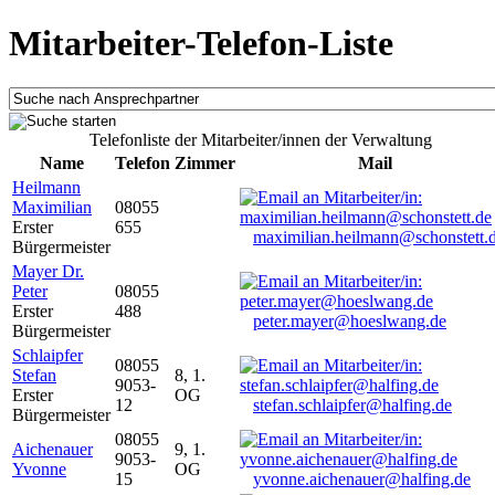
Mitarbeiter-Telefon-Liste
Telefonliste der Mitarbeiter/innen der Verwaltung
Name
Telefon
Zimmer
Mail
Heilmann
Maximilian
08055
Erster
655
maximilian.heilmann@schonstett.
Bürgermeister
Mayer Dr.
Peter
08055
Erster
488
peter.mayer@hoeslwang.de
Bürgermeister
Schlaipfer
08055
Stefan
8, 1.
9053-
Erster
OG
12
stefan.schlaipfer@halfing.de
Bürgermeister
08055
Aichenauer
9, 1.
9053-
Yvonne
OG
15
yvonne.aichenauer@halfing.de