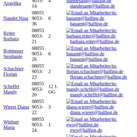
9053-
4
Angelika
14
standesamt@halfing.de
08055
Naudet Nina
9053-
6
36
bauamt@halfing.de
08055
Reiter
9053-
2
Barbara
21
barbara.reiter@halfing.de
08055
Rottmoser
9053-
6
Stephanie
26
bauamt@halfing.de
08055
Schachner
9053-
2
Florian
23
florian.schachner@halfing.de
08055
Scheffel
12 1.
9053-
Mandy
OG
20
mandy.scheffel@halfing.de
08055
Wierer Diana
9053-
3
22
diana.wierer@halfing.de
08055
Winhart
9053-
1
Maria
24
ewo@halfing.de