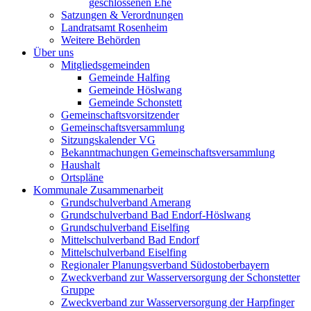
geschlossenen Ehe
Satzungen & Verordnungen
Landratsamt Rosenheim
Weitere Behörden
Über uns
Mitgliedsgemeinden
Gemeinde Halfing
Gemeinde Höslwang
Gemeinde Schonstett
Gemeinschaftsvorsitzender
Gemeinschaftsversammlung
Sitzungskalender VG
Bekanntmachungen Gemeinschaftsversammlung
Haushalt
Ortspläne
Kommunale Zusammenarbeit
Grundschulverband Amerang
Grundschulverband Bad Endorf-Höslwang
Grundschulverband Eiselfing
Mittelschulverband Bad Endorf
Mittelschulverband Eiselfing
Regionaler Planungsverband Südostoberbayern
Zweckverband zur Wasserversorgung der Schonstetter
Gruppe
Zweckverband zur Wasserversorgung der Harpfinger