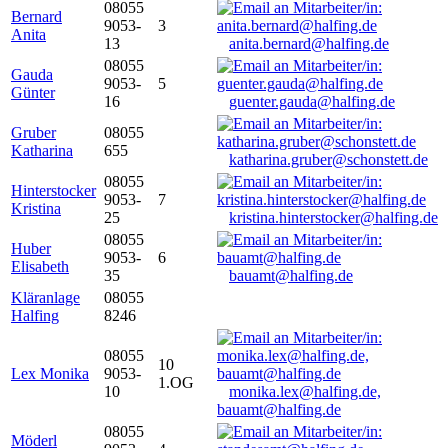
08055
Bernard
9053-
3
Anita
13
anita.bernard@halfing.de
08055
Gauda
9053-
5
Günter
16
guenter.gauda@halfing.de
Gruber
08055
Katharina
655
katharina.gruber@schonstett.de
08055
Hinterstocker
9053-
7
Kristina
25
kristina.hinterstocker@halfing.de
08055
Huber
9053-
6
Elisabeth
35
bauamt@halfing.de
Kläranlage
08055
Halfing
8246
08055
10
Lex Monika
9053-
1.OG
10
monika.lex@halfing.de,
bauamt@halfing.de
08055
Möderl