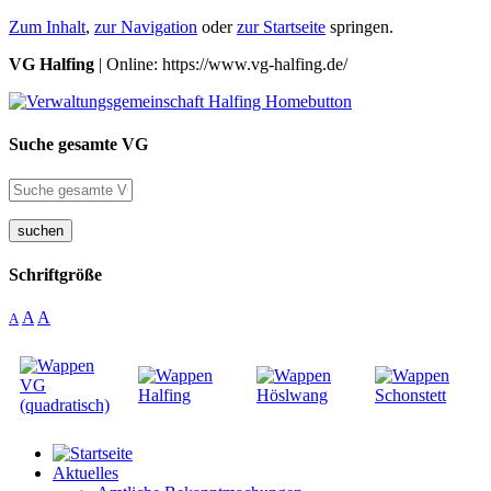
Zum Inhalt
,
zur Navigation
oder
zur Startseite
springen.
VG Halfing
| Online: https://www.vg-halfing.de/
Suche gesamte VG
suchen
Schriftgröße
A
A
A
Aktuelles