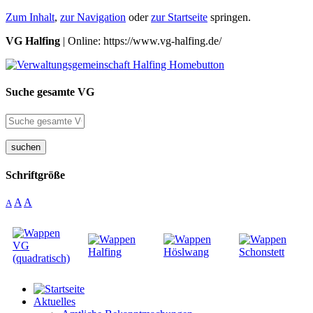
Zum Inhalt
,
zur Navigation
oder
zur Startseite
springen.
VG Halfing
| Online: https://www.vg-halfing.de/
Suche gesamte VG
suchen
Schriftgröße
A
A
A
Aktuelles