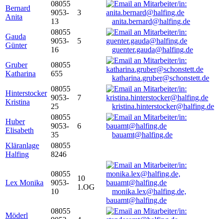
08055
Bernard
9053-
3
Anita
13
anita.bernard@halfing.de
08055
Gauda
9053-
5
Günter
16
guenter.gauda@halfing.de
Gruber
08055
Katharina
655
katharina.gruber@schonstett.de
08055
Hinterstocker
9053-
7
Kristina
25
kristina.hinterstocker@halfing.de
08055
Huber
9053-
6
Elisabeth
35
bauamt@halfing.de
Kläranlage
08055
Halfing
8246
08055
10
Lex Monika
9053-
1.OG
10
monika.lex@halfing.de,
bauamt@halfing.de
08055
Möderl