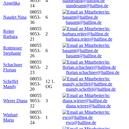
9053-
4
Angelika
14
standesamt@halfing.de
08055
Naudet Nina
9053-
6
36
bauamt@halfing.de
08055
Reiter
9053-
2
Barbara
21
barbara.reiter@halfing.de
08055
Rottmoser
9053-
6
Stephanie
26
bauamt@halfing.de
08055
Schachner
9053-
2
Florian
23
florian.schachner@halfing.de
08055
Scheffel
12 1.
9053-
Mandy
OG
20
mandy.scheffel@halfing.de
08055
Wierer Diana
9053-
3
22
diana.wierer@halfing.de
08055
Winhart
9053-
1
Maria
24
ewo@halfing.de