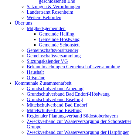
geschlossenen Ehe
Satzungen & Verordnungen
Landratsamt Rosenheim
Weitere Behörden
Über uns
Mitgliedsgemeinden
Gemeinde Halfing
Gemeinde Höslwang
Gemeinde Schonstett
Gemeinschaftsvorsitzender
Gemeinschaftsversammlung
Sitzungskalender VG
Bekanntmachungen Gemeinschaftsversammlung
Haushalt
Ortspläne
Kommunale Zusammenarbeit
Grundschulverband Amerang
Grundschulverband Bad Endorf-Höslwang
Grundschulverband Eiselfing
Mittelschulverband Bad Endorf
Mittelschulverband Eiselfing
Regionaler Planungsverband Südostoberbayern
Zweckverband zur Wasserversorgung der Schonstetter
Gruppe
Zweckverband zur Wasserversorgung der Harpfinger