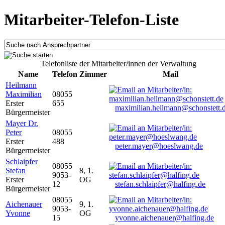
Mitarbeiter-Telefon-Liste
Telefonliste der Mitarbeiter/innen der Verwaltung
Name
Telefon
Zimmer
Mail
Heilmann
Maximilian
08055
Erster
655
maximilian.heilmann@schonstett.
Bürgermeister
Mayer Dr.
Peter
08055
Erster
488
peter.mayer@hoeslwang.de
Bürgermeister
Schlaipfer
08055
Stefan
8, 1.
9053-
Erster
OG
12
stefan.schlaipfer@halfing.de
Bürgermeister
08055
Aichenauer
9, 1.
9053-
Yvonne
OG
15
yvonne.aichenauer@halfing.de